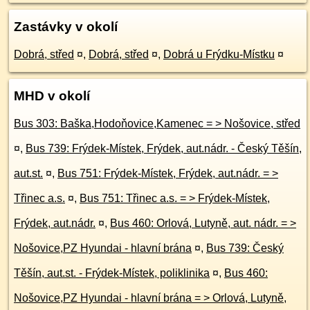
Zastávky v okolí
Dobrá, střed
¤
,
Dobrá, střed
¤
,
Dobrá u Frýdku-Místku
¤
MHD v okolí
Bus 303: Baška,Hodoňovice,Kamenec = > Nošovice, střed
¤
,
Bus 739: Frýdek-Místek, Frýdek, aut.nádr. - Český Těšín,
aut.st.
¤
,
Bus 751: Frýdek-Místek, Frýdek, aut.nádr. = >
Třinec a.s.
¤
,
Bus 751: Třinec a.s. = > Frýdek-Místek,
Frýdek, aut.nádr.
¤
,
Bus 460: Orlová, Lutyně, aut. nádr. = >
Nošovice,PZ Hyundai - hlavní brána
¤
,
Bus 739: Český
Těšín, aut.st. - Frýdek-Místek, poliklinika
¤
,
Bus 460:
Nošovice,PZ Hyundai - hlavní brána = > Orlová, Lutyně,