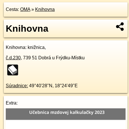
Cesta:
OMA
»
Knihovna
Knihovna
Knihovna
: knižnica,
č.d.
230
,
739 51
Dobrá u Frýdku-Místku
Súradnice:
49°40'28"N
,
18°24'49"E
Extra: