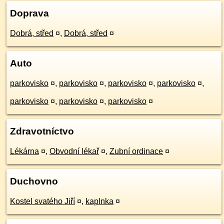
Doprava
Dobrá, střed
¤
,
Dobrá, střed
¤
Auto
parkovisko
¤
,
parkovisko
¤
,
parkovisko
¤
,
parkovisko
¤
,
parkovisko
¤
,
parkovisko
¤
,
parkovisko
¤
Zdravotníctvo
Lékárna
¤
,
Obvodní lékař
¤
,
Zubní ordinace
¤
Duchovno
Kostel svatého Jiří
¤
,
kaplnka
¤