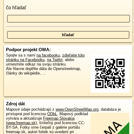
čo hľadať
Podpor projekt OMA:
Spojte sa s nami
na facebooku
,
zdieľajte túto
stránku na Facebooku
,
na Twittri
, alebo
umiestnite odkaz na svoju stránku.
Ale hlavne doplňte dáta do Openstreetmap,
články do wikipédie, ...
Zdroj dát
Mapové údaje pochádzajú z
www.OpenStreetMap.org
, databáza je
prístupná pod licenciou
ODbL
.
Mapový podklad
vytvára a aktualizuje
Freemap Slovakia
(www.freemap.sk)
, šíriteľný pod licenciou CC-
BY-SA. Fotky sme čerpali z galérie portálu
freemap.sk, autori fotiek sú uvedení pri