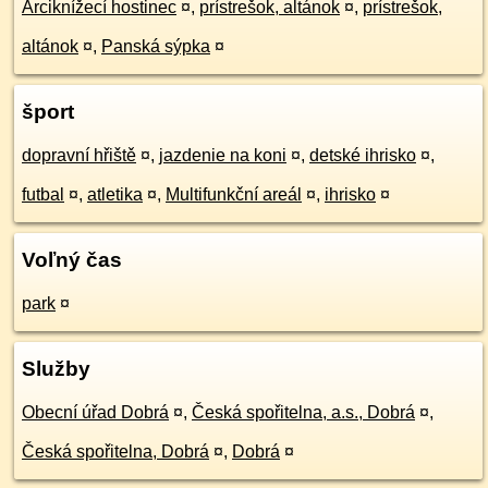
Arciknížecí hostinec
¤
,
prístrešok, altánok
¤
,
prístrešok,
altánok
¤
,
Panská sýpka
¤
šport
dopravní hřiště
¤
,
jazdenie na koni
¤
,
detské ihrisko
¤
,
futbal
¤
,
atletika
¤
,
Multifunkční areál
¤
,
ihrisko
¤
Voľný čas
park
¤
Služby
Obecní úřad Dobrá
¤
,
Česká spořitelna, a.s., Dobrá
¤
,
Česká spořitelna, Dobrá
¤
,
Dobrá
¤