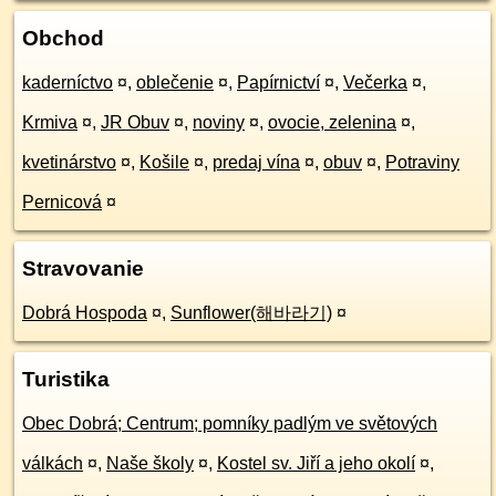
Obchod
kaderníctvo
¤
,
oblečenie
¤
,
Papírnictví
¤
,
Večerka
¤
,
Krmiva
¤
,
JR Obuv
¤
,
noviny
¤
,
ovocie, zelenina
¤
,
kvetinárstvo
¤
,
Košile
¤
,
predaj vína
¤
,
obuv
¤
,
Potraviny
Pernicová
¤
Stravovanie
Dobrá Hospoda
¤
,
Sunflower(해바라기)
¤
Turistika
Obec Dobrá; Centrum; pomníky padlým ve světových
válkách
¤
,
Naše školy
¤
,
Kostel sv. Jiří a jeho okolí
¤
,