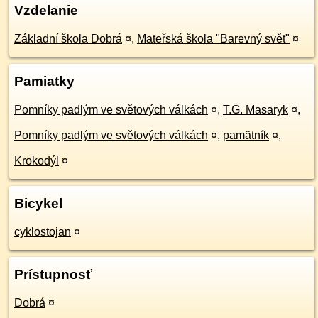
Vzdelanie
Základní škola Dobrá
¤
,
Mateřská škola "Barevný svět"
¤
Pamiatky
Pomníky padlým ve světových válkách
¤
,
T.G. Masaryk
¤
,
Pomníky padlým ve světových válkách
¤
,
pamätník
¤
,
Krokodýl
¤
Bicykel
cyklostojan
¤
Prístupnosť
Dobrá
¤