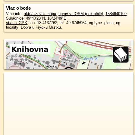
Viac o bode
Viac info:
aktualizovať mapu
,
uprav v JOSM (pokročilé)
,
1584640109
,
Súradnice:
49°40'28"N
,
18°24'49"E
stiahni GPX
, lon: 18.4137762, lat: 49.6745964, og type: place, og
locality: Dobrá u Frýdku Místku,