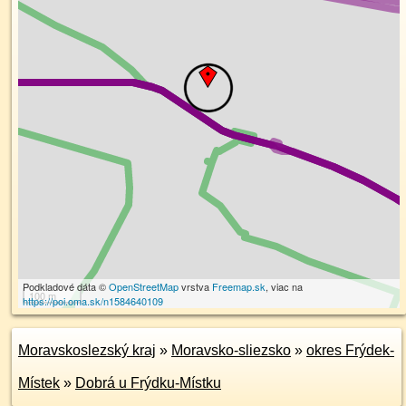
Podkladové dáta ©
OpenStreetMap
vrstva
Freemap.sk
, viac na
100 m
https://poi.oma.sk/n1584640109
Moravskoslezský kraj
»
Moravsko-sliezsko
»
okres Frýdek-
Místek
»
Dobrá u Frýdku-Místku