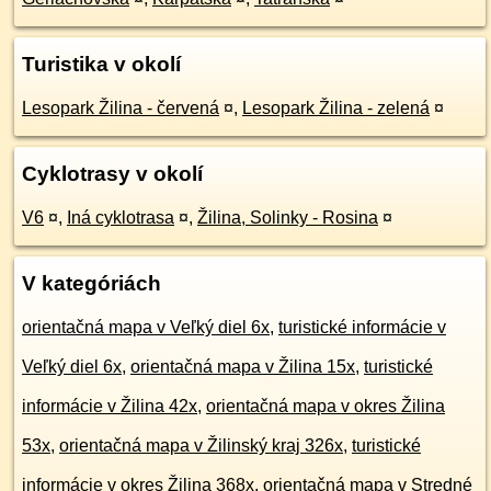
Turistika v okolí
Lesopark Žilina - červená
¤
,
Lesopark Žilina - zelená
¤
Cyklotrasy v okolí
V6
¤
,
Iná cyklotrasa
¤
,
Žilina, Solinky - Rosina
¤
V kategóriách
orientačná mapa v Veľký diel 6x
,
turistické informácie v
Veľký diel 6x
,
orientačná mapa v Žilina 15x
,
turistické
informácie v Žilina 42x
,
orientačná mapa v okres Žilina
53x
,
orientačná mapa v Žilinský kraj 326x
,
turistické
informácie v okres Žilina 368x
,
orientačná mapa v Stredné