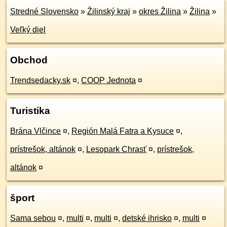
Stredné Slovensko
»
Žilinský kraj
»
okres Žilina
»
Žilina
»
Veľký diel
Obchod
Trendsedacky.sk
¤
,
COOP Jednota
¤
Turistika
Brána Vlčince
¤
,
Región Malá Fatra a Kysuce
¤
,
prístrešok, altánok
¤
,
Lesopark Chrasť
¤
,
prístrešok,
altánok
¤
šport
Sama sebou
¤
,
multi
¤
,
multi
¤
,
detské ihrisko
¤
,
multi
¤