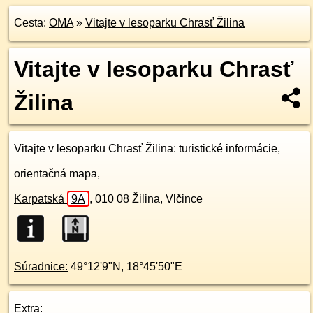
Cesta:
OMA
»
Vitajte v lesoparku Chrasť Žilina
Vitajte v lesoparku Chrasť
Žilina
Vitajte v lesoparku Chrasť Žilina
: turistické informácie,
orientačná mapa,
Karpatská
9A
,
010 08
Žilina, Vlčince
Súradnice:
49°12'9"N
,
18°45'50"E
Extra: