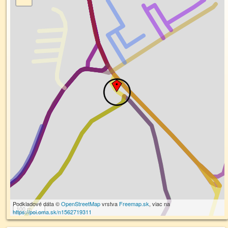
Podkladové dáta ©
OpenStreetMap
vrstva
Freemap.sk
, viac na
100 m
https://poi.oma.sk/n1562719311