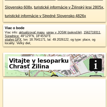
Slovensko 608x
,
turistické informácie v Žilinský kraj 2805x
,
turistické informácie v Stredné Slovensko 4826x
Viac o bode
Viac info:
aktualizovať mapu
,
uprav v JOSM (pokročilé)
,
1562719311
,
Súradnice:
49°12'9"N
,
18°45'50"E
stiahni GPX
, lon: 18.7641171, lat: 49.2026122, og type: place, og
locality: Veľký diel,