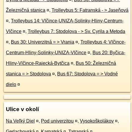
Železničná stanica
¤
,
Trolleybus 5: Fatranská - > Jaseňová
¤
,
Trolleybus 14: Vlčince-UNIZA-Solinky-Hliny-Centrum-
Vlčince
¤
,
Trolleybus 7: Stodolova - > Sv. Cyrila a Metoda
¤
,
Bus 30: Univerzitná = > Vrania
¤
,
Trolleybus 4: Vlčince-
Centrum-Hliny-Solinky-UNIZA-Vlčince
¤
,
Bus 20: Byčica-
Hliny-Vlčince-Rajecká-Bytčica
¤
,
Bus 50: Železničná
stanica = > Stodolova
¤
,
Bus 67: Stodolova = > Vodné
dielo
¤
Ulice v okolí
Na Veľký Diel
¤
,
Pod univerzitou
¤
,
Vysokoškolákov
¤
,
Gerlachovská
¤
,
Karpatská
¤
,
Tatranská
¤