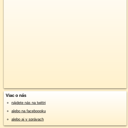
Viac o nás
nájdete nás na twittri
alebo na faceboooku
alebo aj v správach