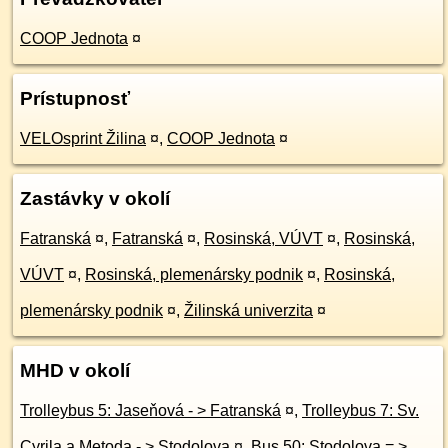
COOP Jednota
¤
Prístupnosť
VELOsprint Žilina
¤
,
COOP Jednota
¤
Zastávky v okolí
Fatranská
¤
,
Fatranská
¤
,
Rosinská, VÚVT
¤
,
Rosinská,
VÚVT
¤
,
Rosinská, plemenársky podnik
¤
,
Rosinská,
plemenársky podnik
¤
,
Žilinská univerzita
¤
MHD v okolí
Trolleybus 5: Jaseňová - > Fatranská
¤
,
Trolleybus 7: Sv.
Cyrila a Metoda - > Stodolova
¤
,
Bus 50: Stodolova = >