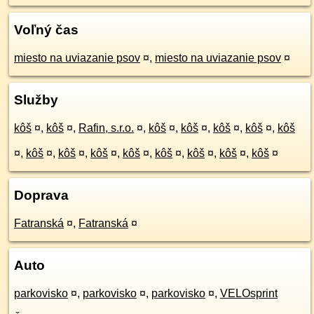
Voľný čas
miesto na uviazanie psov
¤
,
miesto na uviazanie psov
¤
Služby
kôš
¤
,
kôš
¤
,
Rafin, s.r.o.
¤
,
kôš
¤
,
kôš
¤
,
kôš
¤
,
kôš
¤
,
kôš
¤
,
kôš
¤
,
kôš
¤
,
kôš
¤
,
kôš
¤
,
kôš
¤
,
kôš
¤
,
kôš
¤
,
kôš
¤
Doprava
Fatranská
¤
,
Fatranská
¤
Auto
parkovisko
¤
,
parkovisko
¤
,
parkovisko
¤
,
VELOsprint