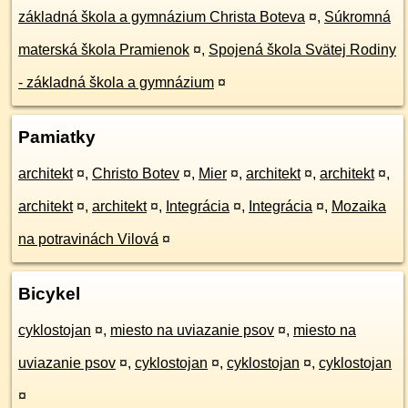
základná škola a gymnázium Christa Boteva
¤
,
Súkromná
materská škola Pramienok
¤
,
Spojená škola Svätej Rodiny
- základná škola a gymnázium
¤
Pamiatky
architekt
¤
,
Christo Botev
¤
,
Mier
¤
,
architekt
¤
,
architekt
¤
,
architekt
¤
,
architekt
¤
,
Integrácia
¤
,
Integrácia
¤
,
Mozaika
na potravinách Vilová
¤
Bicykel
cyklostojan
¤
,
miesto na uviazanie psov
¤
,
miesto na
uviazanie psov
¤
,
cyklostojan
¤
,
cyklostojan
¤
,
cyklostojan
¤