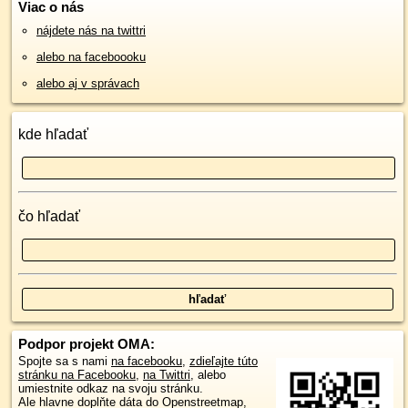
Viac o nás
nájdete nás na twittri
alebo na faceboooku
alebo aj v správach
kde hľadať
čo hľadať
Podpor projekt OMA:
Spojte sa s nami
na facebooku
,
zdieľajte túto
stránku na Facebooku
,
na Twittri
, alebo
umiestnite odkaz na svoju stránku.
Ale hlavne doplňte dáta do Openstreetmap,