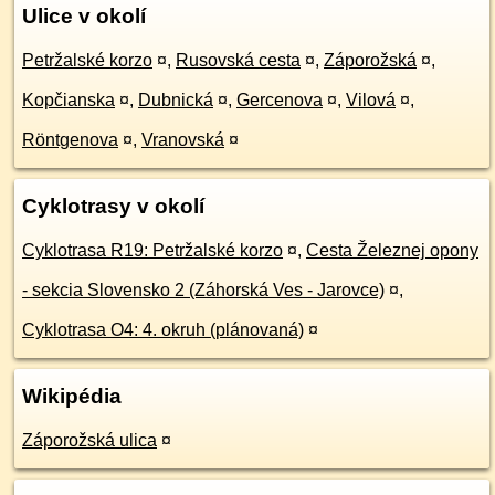
Ulice v okolí
Petržalské korzo
¤
,
Rusovská cesta
¤
,
Záporožská
¤
,
Kopčianska
¤
,
Dubnická
¤
,
Gercenova
¤
,
Vilová
¤
,
Röntgenova
¤
,
Vranovská
¤
Cyklotrasy v okolí
Cyklotrasa R19: Petržalské korzo
¤
,
Cesta Železnej opony
- sekcia Slovensko 2 (Záhorská Ves - Jarovce)
¤
,
Cyklotrasa O4: 4. okruh (plánovaná)
¤
Wikipédia
Záporožská ulica
¤