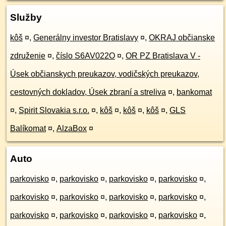
Služby
kôš
¤
,
Generálny investor Bratislavy
¤
,
OKRAJ občianske
združenie
¤
,
číslo S6AV022O
¤
,
OR PZ Bratislava V -
Úsek občianskych preukazov, vodičských preukazov,
cestovných dokladov, Úsek zbraní a streliva
¤
,
bankomat
¤
,
Spirit Slovakia s.r.o.
¤
,
kôš
¤
,
kôš
¤
,
kôš
¤
,
GLS
Balíkomat
¤
,
AlzaBox
¤
Auto
parkovisko
¤
,
parkovisko
¤
,
parkovisko
¤
,
parkovisko
¤
,
parkovisko
¤
,
parkovisko
¤
,
parkovisko
¤
,
parkovisko
¤
,
parkovisko
¤
,
parkovisko
¤
,
parkovisko
¤
,
parkovisko
¤
,