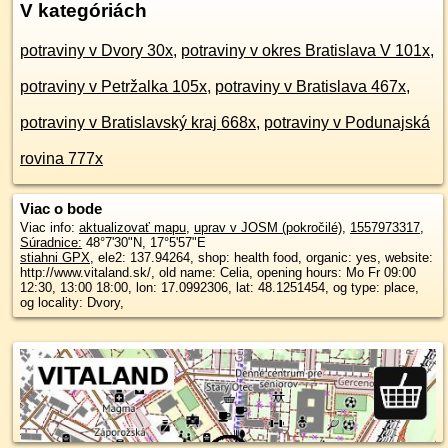
V kategóriách
potraviny v Dvory 30x
,
potraviny v okres Bratislava V 101x
,
potraviny v Petržalka 105x
,
potraviny v Bratislava 467x
,
potraviny v Bratislavský kraj 668x
,
potraviny v Podunajská
rovina 777x
Viac o bode
Viac info:
aktualizovať mapu
,
uprav v JOSM (pokročilé)
,
1557973317
,
Súradnice:
48°7'30"N
,
17°5'57"E
stiahni GPX
, ele2: 137.94264, shop: health food, organic: yes, website:
http://www.vitaland.sk/, old name: Celia, opening hours: Mo Fr 09:00
12:30, 13:00 18:00, lon: 17.0992306, lat: 48.1251454, og type: place,
og locality: Dvory,