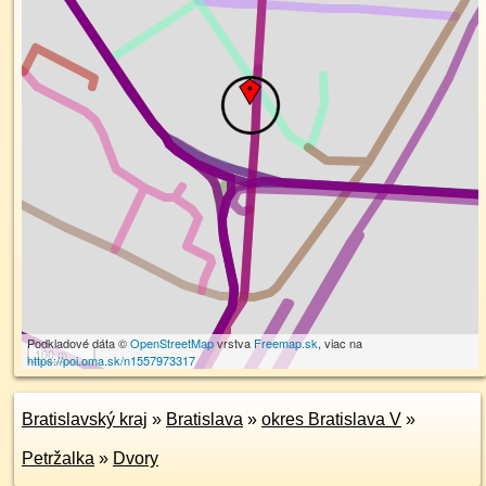
Podkladové dáta ©
OpenStreetMap
vrstva
Freemap.sk
, viac na
100 m
https://poi.oma.sk/n1557973317
Bratislavský kraj
»
Bratislava
»
okres Bratislava V
»
Petržalka
»
Dvory