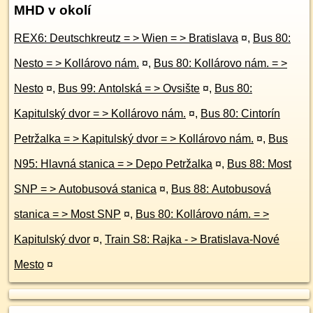
MHD v okolí
REX6: Deutschkreutz = > Wien = > Bratislava
¤
,
Bus 80:
Nesto = > Kollárovo nám.
¤
,
Bus 80: Kollárovo nám. = >
Nesto
¤
,
Bus 99: Antolská = > Ovsište
¤
,
Bus 80:
Kapitulský dvor = > Kollárovo nám.
¤
,
Bus 80: Cintorín
Petržalka = > Kapitulský dvor = > Kollárovo nám.
¤
,
Bus
N95: Hlavná stanica = > Depo Petržalka
¤
,
Bus 88: Most
SNP = > Autobusová stanica
¤
,
Bus 88: Autobusová
stanica = > Most SNP
¤
,
Bus 80: Kollárovo nám. = >
Kapitulský dvor
¤
,
Train S8: Rajka - > Bratislava-Nové
Mesto
¤