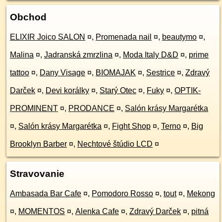
Obchod
ELIXIR Joico SALON
¤
,
Promenada nail
¤
,
beautymo
¤
,
Malina
¤
,
Jadranská zmrzlina
¤
,
Moda Italy D&D
¤
,
prime
tattoo
¤
,
Dany Visage
¤
,
BIOMAJAK
¤
,
Sestrice
¤
,
Zdravý
Darček
¤
,
Devi korálky
¤
,
Starý Otec
¤
,
Fuky
¤
,
OPTIK-
PROMINENT
¤
,
PRODANCE
¤
,
Salón krásy Margarétka
¤
,
Salón krásy Margarétka
¤
,
Fight Shop
¤
,
Terno
¤
,
Big
Brooklyn Barber
¤
,
Nechtové štúdio LCD
¤
Stravovanie
Ambasada Bar Cafe
¤
,
Pomodoro Rosso
¤
,
tout
¤
,
Mekong
¤
,
MOMENTOS
¤
,
Alenka Cafe
¤
,
Zdravý Darček
¤
,
pitná