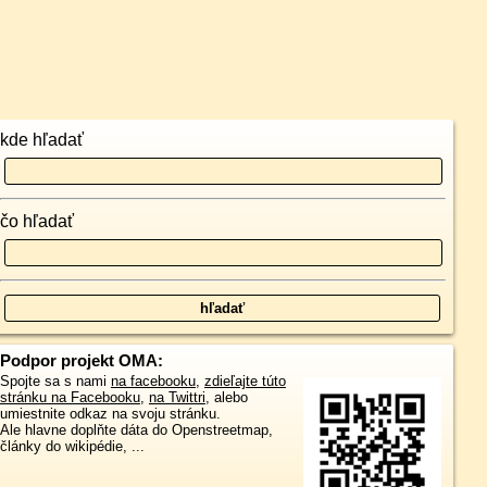
kde hľadať
čo hľadať
Podpor projekt OMA:
Spojte sa s nami
na facebooku
,
zdieľajte túto
stránku na Facebooku
,
na Twittri
, alebo
umiestnite odkaz na svoju stránku.
Ale hlavne doplňte dáta do Openstreetmap,
články do wikipédie, ...