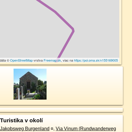
 dáta ©
OpenStreetMap
vrstva
Freemap.sk
, viac na
https://poi.oma.sk/n155169005
Turistika v okolí
Jakobsweg Burgenland
¤
,
Via Vinum (Rundwanderweg