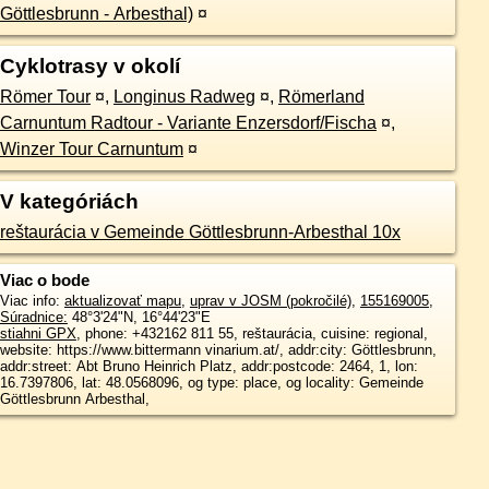
Göttlesbrunn - Arbesthal)
¤
Cyklotrasy v okolí
Römer Tour
¤
,
Longinus Radweg
¤
,
Römerland
Carnuntum Radtour - Variante Enzersdorf/Fischa
¤
,
Winzer Tour Carnuntum
¤
V kategóriách
reštaurácia v Gemeinde Göttlesbrunn-Arbesthal 10x
Viac o bode
Viac info:
aktualizovať mapu
,
uprav v JOSM (pokročilé)
,
155169005
,
Súradnice:
48°3'24"N
,
16°44'23"E
stiahni GPX
, phone: +432162 811 55, reštaurácia, cuisine: regional,
website: https://www.bittermann vinarium.at/, addr:city: Göttlesbrunn,
addr:street: Abt Bruno Heinrich Platz, addr:postcode: 2464, 1, lon:
16.7397806, lat: 48.0568096, og type: place, og locality: Gemeinde
Göttlesbrunn Arbesthal,