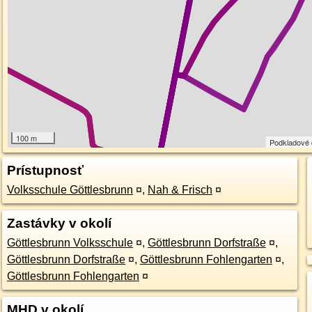
100 m
Podkladové
Prístupnosť
Volksschule Göttlesbrunn
¤
,
Nah & Frisch
¤
Zastávky v okolí
Göttlesbrunn Volksschule
¤
,
Göttlesbrunn Dorfstraße
¤
,
Göttlesbrunn Dorfstraße
¤
,
Göttlesbrunn Fohlengarten
¤
,
Göttlesbrunn Fohlengarten
¤
MHD v okolí