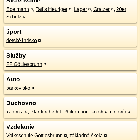
Stravovanie
Edelmann
¤
,
Tafi's Heuriger
¤
,
Lager
¤
,
Gratzer
¤
,
20er
Schulz
¤
šport
detské ihrisko
¤
Služby
FF Göttlesbrunn
¤
Auto
parkovisko
¤
Duchovno
kaplnka
¤
,
Pfarrkirche hll. Philipp und Jakob
¤
,
cintorín
¤
Vzdelanie
Volksschule Göttlesbrunn
¤
,
základná škola
¤