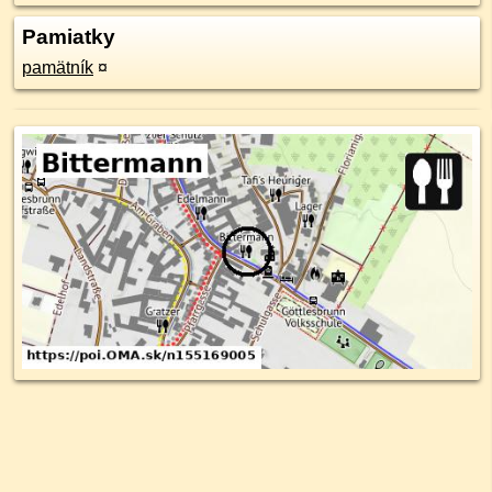
Pamiatky
pamätník
¤