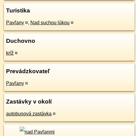
Turistika
Pavľany
¤
,
Nad suchou lúkou
¤
Duchovno
kríž
¤
Prevádzkovateľ
Pavľany
¤
Zastávky v okolí
autobusová zastávka
¤