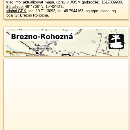
Viac info:
aktualizovať mapu
,
uprav v JOSM (pokročilé)
,
1517009900
,
Súradnice:
48°47'39"N
,
19°42'40"E
stiahni GPX
, lon: 19.7113092, lat: 48.7944163, og type: place, og
locality: Brezno Rohozná,