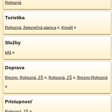
Rohozná
Turistika
Rohozná, železničná stanica
¤
,
Kriváň
¤
Služby
kôš
¤
Doprava
Brezno, Rohozná, ZŠ
¤
,
Rohozná, ZŠ
¤
,
Brezno-Rohozná
¤
Prístupnosť
Rohozná, ZŠ
¤