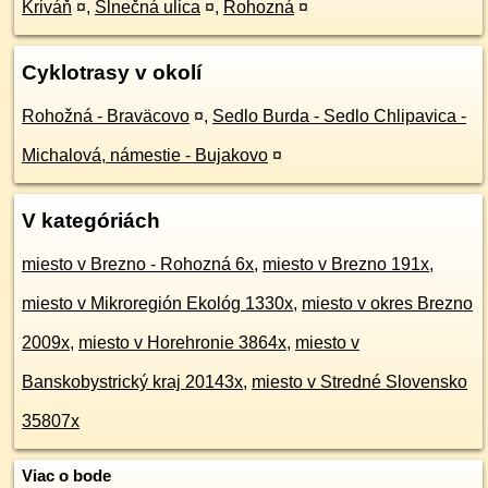
Kriváň
¤
,
Slnečná ulica
¤
,
Rohozná
¤
Cyklotrasy v okolí
Rohožná - Braväcovo
¤
,
Sedlo Burda - Sedlo Chlipavica -
Michalová, námestie - Bujakovo
¤
V kategóriách
miesto v Brezno - Rohozná 6x
,
miesto v Brezno 191x
,
miesto v Mikroregión Ekológ 1330x
,
miesto v okres Brezno
2009x
,
miesto v Horehronie 3864x
,
miesto v
Banskobystrický kraj 20143x
,
miesto v Stredné Slovensko
35807x
Viac o bode