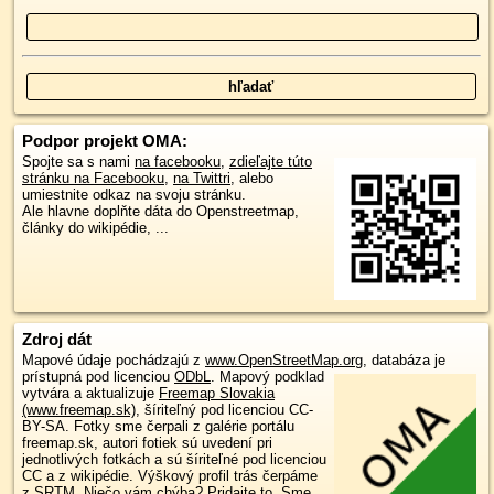
Podpor projekt OMA:
Spojte sa s nami
na facebooku
,
zdieľajte túto
stránku na Facebooku
,
na Twittri
, alebo
umiestnite odkaz na svoju stránku.
Ale hlavne doplňte dáta do Openstreetmap,
články do wikipédie, ...
Zdroj dát
Mapové údaje pochádzajú z
www.OpenStreetMap.org
, databáza je
prístupná pod licenciou
ODbL
.
Mapový podklad
vytvára a aktualizuje
Freemap Slovakia
(www.freemap.sk)
, šíriteľný pod licenciou CC-
BY-SA. Fotky sme čerpali z galérie portálu
freemap.sk, autori fotiek sú uvedení pri
jednotlivých fotkách a sú šíriteľné pod licenciou
CC a z wikipédie. Výškový profil trás čerpáme
z
SRTM
. Niečo vám chýba?
Pridajte to
. Sme