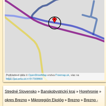
Podkladové dáta ©
OpenStreetMap
vrstva
Freemap.sk
, viac na
100 m
https://poi.oma.sk/n1517009900
Stredné Slovensko
»
Banskobystrický kraj
»
Horehronie
»
okres Brezno
»
Mikroregión Ekológ
»
Brezno
»
Brezno -