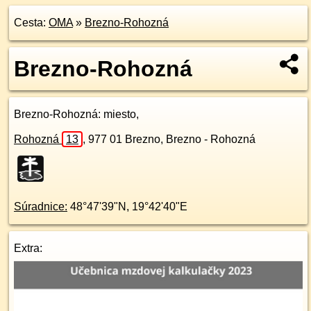
Cesta:
OMA
»
Brezno-Rohozná
Brezno-Rohozná
Brezno-Rohozná
: miesto,
Rohozná
13
,
977 01
Brezno, Brezno - Rohozná
Súradnice:
48°47'39"N
,
19°42'40"E
Extra: