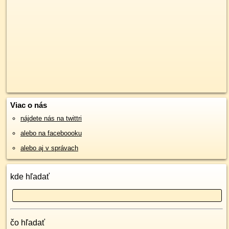
Viac o nás
nájdete nás na twittri
alebo na faceboooku
alebo aj v správach
kde hľadať
čo hľadať