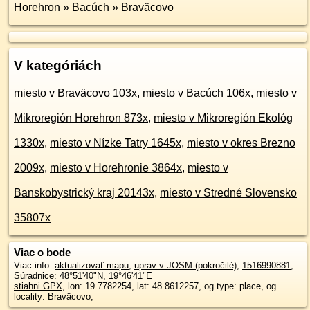
Horehron
»
Bacúch
»
Braväcovo
V kategóriách
miesto v Braväcovo 103x
,
miesto v Bacúch 106x
,
miesto v
Mikroregión Horehron 873x
,
miesto v Mikroregión Ekológ
1330x
,
miesto v Nízke Tatry 1645x
,
miesto v okres Brezno
2009x
,
miesto v Horehronie 3864x
,
miesto v
Banskobystrický kraj 20143x
,
miesto v Stredné Slovensko
35807x
Viac o bode
Viac info:
aktualizovať mapu
,
uprav v JOSM (pokročilé)
,
1516990881
,
Súradnice:
48°51'40"N
,
19°46'41"E
stiahni GPX
, lon: 19.7782254, lat: 48.8612257, og type: place, og
locality: Braväcovo,