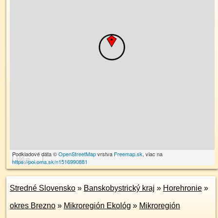
Podkladové dáta ©
OpenStreetMap
vrstva
Freemap.sk
, viac na
100 m
https://poi.oma.sk/n1516990881
Stredné Slovensko
»
Banskobystrický kraj
»
Horehronie
»
okres Brezno
»
Mikroregión Ekológ
»
Mikroregión