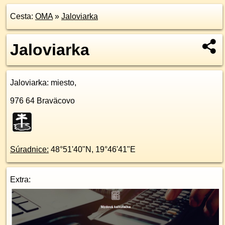
Cesta:
OMA
»
Jaloviarka
Jaloviarka
Jaloviarka
: miesto,
976 64
Braväcovo
Súradnice:
48°51'40"N
,
19°46'41"E
Extra: