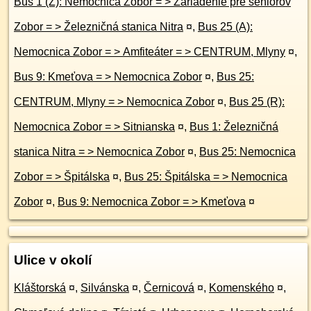
Bus 1 (Z): Nemocnica Zobor = > Zariadenie pre seniorov
Zobor = > Železničná stanica Nitra
¤
,
Bus 25 (A):
Nemocnica Zobor = > Amfiteáter = > CENTRUM, Mlyny
¤
,
Bus 9: Kmeťova = > Nemocnica Zobor
¤
,
Bus 25:
CENTRUM, Mlyny = > Nemocnica Zobor
¤
,
Bus 25 (R):
Nemocnica Zobor = > Sitnianska
¤
,
Bus 1: Železničná
stanica Nitra = > Nemocnica Zobor
¤
,
Bus 25: Nemocnica
Zobor = > Špitálska
¤
,
Bus 25: Špitálska = > Nemocnica
Zobor
¤
,
Bus 9: Nemocnica Zobor = > Kmeťova
¤
Ulice v okolí
Kláštorská
¤
,
Silvánska
¤
,
Černicová
¤
,
Komenského
¤
,