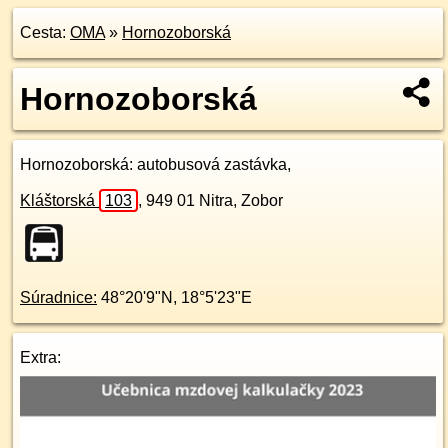
Cesta:
OMA
»
Hornozoborská
Hornozoborská
Hornozoborská
: autobusová zastávka,
Kláštorská
103
,
949 01
Nitra, Zobor
Súradnice:
48°20'9"N
,
18°5'23"E
Extra: