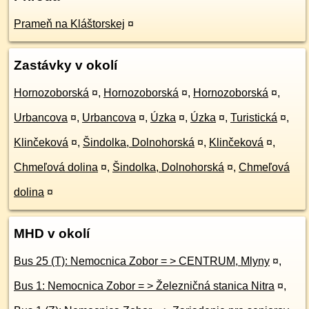
Prameň na Kláštorskej
¤
Zastávky v okolí
Hornozoborská
¤
,
Hornozoborská
¤
,
Hornozoborská
¤
,
Urbancova
¤
,
Urbancova
¤
,
Úzka
¤
,
Úzka
¤
,
Turistická
¤
,
Klinčeková
¤
,
Šindolka, Dolnohorská
¤
,
Klinčeková
¤
,
Chmeľová dolina
¤
,
Šindolka, Dolnohorská
¤
,
Chmeľová
dolina
¤
MHD v okolí
Bus 25 (T): Nemocnica Zobor = > CENTRUM, Mlyny
¤
,
Bus 1: Nemocnica Zobor = > Železničná stanica Nitra
¤
,