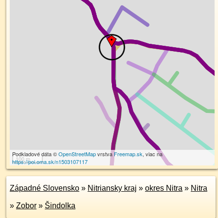
Podkladové dáta ©
OpenStreetMap
vrstva
Freemap.sk
, viac na
100 m
https://poi.oma.sk/n1503107117
Západné Slovensko
»
Nitriansky kraj
»
okres Nitra
»
Nitra
»
Zobor
»
Šindolka