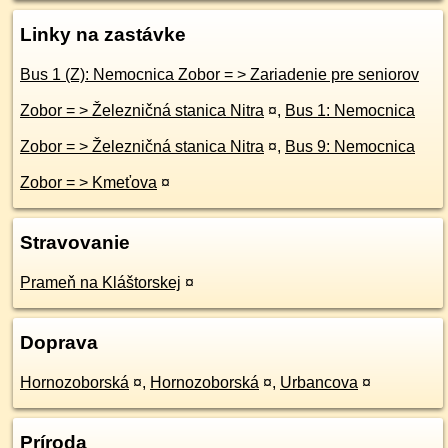
Linky na zastávke
Bus 1 (Z): Nemocnica Zobor = > Zariadenie pre seniorov
Zobor = > Železničná stanica Nitra
¤
,
Bus 1: Nemocnica
Zobor = > Železničná stanica Nitra
¤
,
Bus 9: Nemocnica
Zobor = > Kmeťova
¤
Stravovanie
Prameň na Kláštorskej
¤
Doprava
Hornozoborská
¤
,
Hornozoborská
¤
,
Urbancova
¤
Príroda