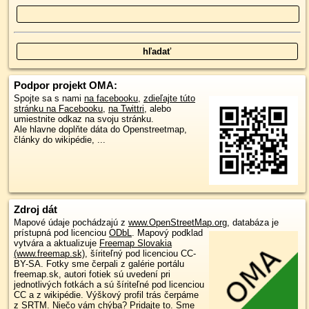
Podpor projekt OMA:
Spojte sa s nami
na facebooku
,
zdieľajte túto
stránku na Facebooku
,
na Twittri
, alebo
umiestnite odkaz na svoju stránku.
Ale hlavne doplňte dáta do Openstreetmap,
články do wikipédie, ...
Zdroj dát
Mapové údaje pochádzajú z
www.OpenStreetMap.org
, databáza je
prístupná pod licenciou
ODbL
.
Mapový podklad
vytvára a aktualizuje
Freemap Slovakia
(www.freemap.sk)
, šíriteľný pod licenciou CC-
BY-SA. Fotky sme čerpali z galérie portálu
freemap.sk, autori fotiek sú uvedení pri
jednotlivých fotkách a sú šíriteľné pod licenciou
CC a z wikipédie. Výškový profil trás čerpáme
z
SRTM
. Niečo vám chýba?
Pridajte to
. Sme