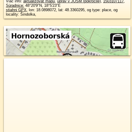
Viac info:
aktualizovať mapu
,
uprav v JOSM (pokročilé)
,
1503107117
,
Súradnice:
48°20'9"N
,
18°5'23"E
stiahni GPX
, lon: 18.0898072, lat: 48.3360295, og type: place, og
locality: Šindolka,