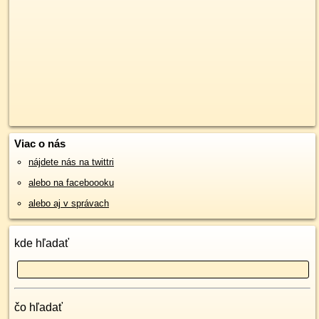
Viac o nás
nájdete nás na twittri
alebo na faceboooku
alebo aj v správach
kde hľadať
čo hľadať