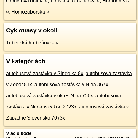
Chmeľová dolina
¤
,
Tŕnistá
¤
,
Urbancova
¤
,
Hornohorská
¤
,
Hornozoborská
¤
Cyklotrasy v okolí
Tribečská hrebeňovka
¤
V kategóriách
autobusová zastávka v Šindolka 8x
,
autobusová zastávka
v Zobor 81x
,
autobusová zastávka v Nitra 367x
,
autobusová zastávka v okres Nitra 756x
,
autobusová
zastávka v Nitriansky kraj 2723x
,
autobusová zastávka v
Západné Slovensko 7073x
Viac o bode