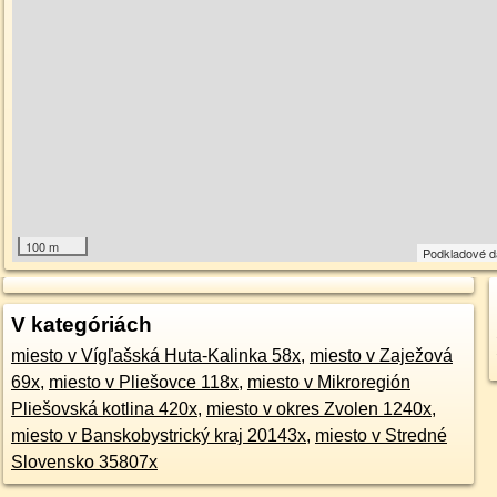
100 m
Podkladové 
V kategóriách
miesto v Vígľašská Huta-Kalinka 58x
,
miesto v Zaježová
69x
,
miesto v Pliešovce 118x
,
miesto v Mikroregión
Pliešovská kotlina 420x
,
miesto v okres Zvolen 1240x
,
miesto v Banskobystrický kraj 20143x
,
miesto v Stredné
Slovensko 35807x