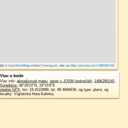
dáta ©
OpenStreetMap
vrstva
Freemap.sk
, viac na
https://poi.oma.sk/n1486290140
Viac o bode
Viac info:
aktualizovať mapu
,
uprav v JOSM (pokročilé)
,
1486290140
,
Súradnice:
48°28'10"N
,
19°15'8"E
stiahni GPX
, lon: 19.2522889, lat: 48.4694636, og type: place, og
locality: Vígľašská Huta Kalinka,