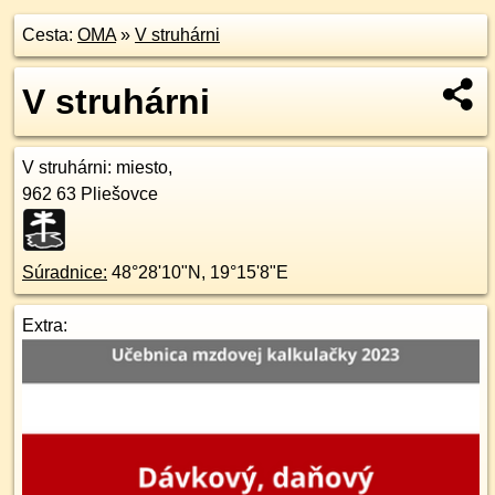
Cesta:
OMA
»
V struhárni
V struhárni
V struhárni
: miesto,
962 63
Pliešovce
Súradnice:
48°28'10"N
,
19°15'8"E
Extra: