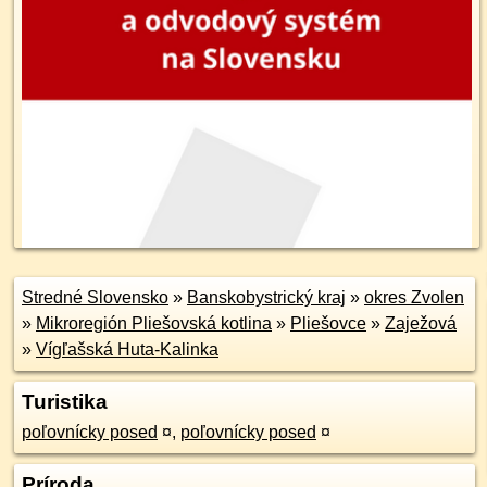
Stredné Slovensko
»
Banskobystrický kraj
»
okres Zvolen
»
Mikroregión Pliešovská kotlina
»
Pliešovce
»
Zaježová
»
Vígľašská Huta-Kalinka
Turistika
poľovnícky posed
¤
,
poľovnícky posed
¤
Príroda