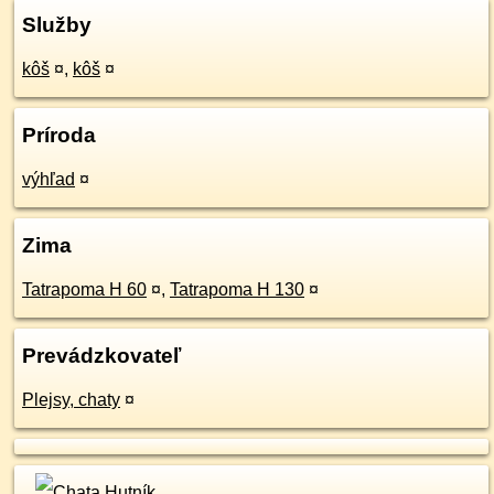
Služby
kôš
¤
,
kôš
¤
Príroda
výhľad
¤
Zima
Tatrapoma H 60
¤
,
Tatrapoma H 130
¤
Prevádzkovateľ
Plejsy, chaty
¤