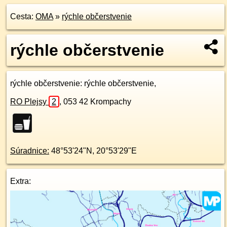
Cesta:
OMA
»
rýchle občerstvenie
rýchle občerstvenie
rýchle občerstvenie
: rýchle občerstvenie,
RO Plejsy
2
,
053 42
Krompachy
Súradnice:
48°53'24"N
,
20°53'29"E
Extra: