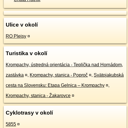
Ulice v okolí
RO Plejsy
¤
Turistika v okolí
Krompachy, ústredná orientácia - Teplička nad Hornádom,
zastávka
¤
,
Krompachy, stanica - Poproč
¤
,
Svätojakubská
cesta na Slovensku: Etapa Gelnica – Krompachy
¤
,
Krompachy, stanica - Žakarovce
¤
Cyklotrasy v okolí
5855
¤