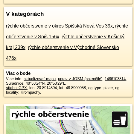
V kategóriách
rýchle občerstvenie v okres Spišská Nová Ves 39x
,
rýchle
občerstvenie v Spiš 156x
,
rýchle občerstvenie v Košický
kraj 239x
,
rýchle občerstvenie v Východné Slovensko
476x
Viac o bode
Viac info:
aktualizovať mapu
,
uprav v JOSM (pokročilé)
,
1486103814
,
Súradnice:
48°53'24"N
,
20°53'29"E
stiahni GPX
, lon: 20.8914594, lat: 48.8900958, og type: place, og
locality: Krompachy,