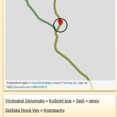
Podkladové dáta ©
OpenStreetMap
vrstva
Freemap.sk
, viac na
100 m
https://poi.oma.sk/n1486103814
Východné Slovensko
»
Košický kraj
»
Spiš
»
okres
Spišská Nová Ves
»
Krompachy