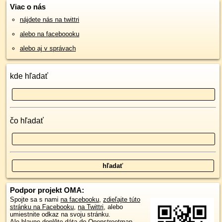
Viac o nás
nájdete nás na twittri
alebo na faceboooku
alebo aj v správach
kde hľadať
čo hľadať
Podpor projekt OMA:
Spojte sa s nami
na facebooku
,
zdieľajte túto
stránku na Facebooku
,
na Twittri
, alebo
umiestnite odkaz na svoju stránku.
Ale hlavne doplňte dáta do Openstreetmap,