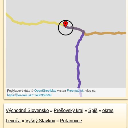
Podkladové dáta ©
OpenStreetMap
vrstva
Freemap.sk
, viac na
100 m
https://poi.oma.sk/n1480359599
Východné Slovensko
»
Prešovský kraj
»
Spiš
»
okres
Levoča
»
Vyšný Slavkov
»
Poľanovce