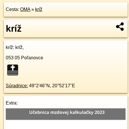
Cesta:
OMA
»
kríž
kríž
kríž
: kríž,
053 05
Poľanovce
Súradnice:
49°2'46"N
,
20°52'17"E
Extra: