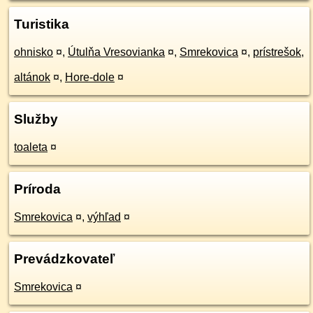
Turistika
ohnisko
¤
,
Útulňa Vresovianka
¤
,
Smrekovica
¤
,
prístrešok,
altánok
¤
,
Hore-dole
¤
Služby
toaleta
¤
Príroda
Smrekovica
¤
,
výhľad
¤
Prevádzkovateľ
Smrekovica
¤