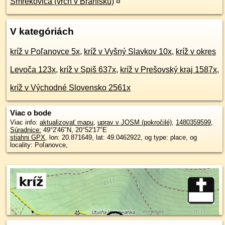
Smrekovica (vrch v Branisku)
¤
V kategóriách
kríž v Poľanovce 5x
,
kríž v Vyšný Slavkov 10x
,
kríž v okres
Levoča 123x
,
kríž v Spiš 637x
,
kríž v Prešovský kraj 1587x
,
kríž v Východné Slovensko 2561x
Viac o bode
Viac info:
aktualizovať mapu
,
uprav v JOSM (pokročilé)
,
1480359599
,
Súradnice:
49°2'46"N
,
20°52'17"E
stiahni GPX
, lon: 20.871649, lat: 49.0462922, og type: place, og
locality: Poľanovce,