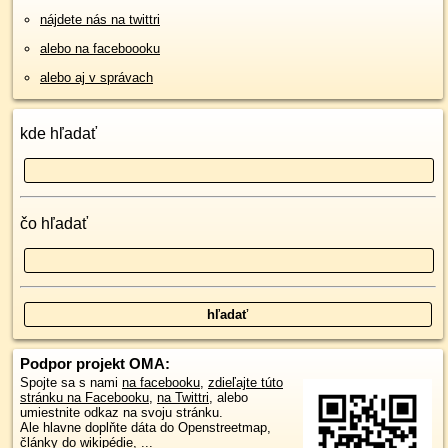
nájdete nás na twittri
alebo na faceboooku
alebo aj v správach
kde hľadať
čo hľadať
Podpor projekt OMA:
Spojte sa s nami
na facebooku
,
zdieľajte túto
stránku na Facebooku
,
na Twittri
, alebo
umiestnite odkaz na svoju stránku.
Ale hlavne doplňte dáta do Openstreetmap,
články do wikipédie, ...