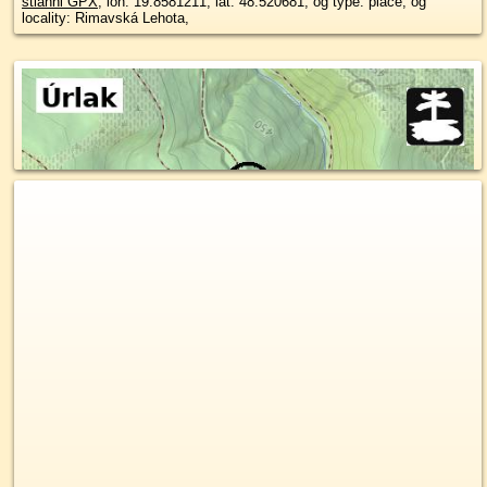
stiahni GPX
, lon: 19.8581211, lat: 48.520681, og type: place, og
locality: Rimavská Lehota,