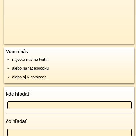
Viac o nás
nájdete nás na twittri
alebo na faceboooku
alebo aj v správach
kde hľadať
čo hľadať