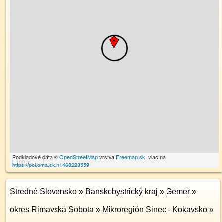
Podkladové dáta ©
OpenStreetMap
vrstva
Freemap.sk
, viac na
100 m
https://poi.oma.sk/n1468228559
Stredné Slovensko
»
Banskobystrický kraj
»
Gemer
»
okres Rimavská Sobota
»
Mikroregión Sinec - Kokavsko
»