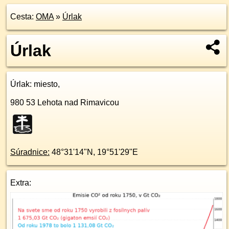
Cesta:
OMA
»
Úrlak
Úrlak
Úrlak
: miesto,
980 53
Lehota nad Rimavicou
Súradnice:
48°31'14"N
,
19°51'29"E
Extra: