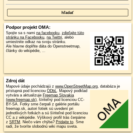
Podpor projekt OMA:
Spojte sa s nami
na facebooku
,
zdieľajte túto
stránku na Facebooku
,
na Twittri
, alebo
umiestnite odkaz na svoju stránku.
Ale hlavne doplňte dáta do Openstreetmap,
články do wikipédie, ...
Zdroj dát
Mapové údaje pochádzajú z
www.OpenStreetMap.org
, databáza je
prístupná pod licenciou
ODbL
.
Mapový podklad
vytvára a aktualizuje
Freemap Slovakia
(www.freemap.sk)
, šíriteľný pod licenciou CC-
BY-SA. Fotky sme čerpali z galérie portálu
freemap.sk, autori fotiek sú uvedení pri
jednotlivých fotkách a sú šíriteľné pod licenciou
CC a z wikipédie. Výškový profil trás čerpáme
z
SRTM
. Niečo vám chýba?
Pridajte to
. Sme
radi, že tvoríte slobodnú wiki mapu sveta.