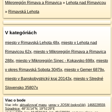
Mikroregión Rimava a Rimavica
»
Lehota nad Rimavicou
»
Rimavská Lehota
V kategóriách
miesto v Rimavská Lehota 48x
,
miesto v Lehota nad
Rimavicou 62x
,
miesto v Mikroregión Rimava a Rimavica
288x
,
miesto v Mikroregión Sinec - Kokavsko 698x
,
miesto
v okres Rimavská Sobota 3045x
,
miesto v Gemer 6879x
,
miesto v Banskobystrický kraj 20143x
,
miesto v Stredné
Slovensko 35807x
Viac o bode
Viac info:
aktualizovať mapu
,
uprav v JOSM (pokročilé)
,
1468228559
,
Súradnice:
48°31'14"N
,
19°51'29"E