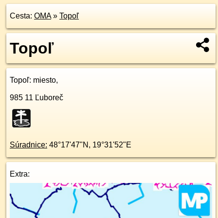
Cesta:
OMA
»
Topoľ
Topoľ
Topoľ
: miesto,
985 11
Ľuboreč
Súradnice:
48°17'47"N
,
19°31'52"E
Extra: