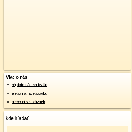
Viac o nás
nájdete nás na twittri
alebo na faceboooku
alebo aj v správach
kde hľadať