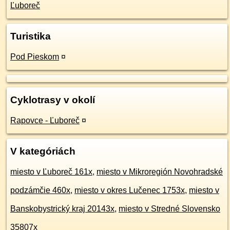
Ľuboreč
Turistika
Pod Pieskom
¤
Cyklotrasy v okolí
Rapovce - Ľuboreč
¤
V kategóriách
miesto v Ľuboreč 161x
,
miesto v Mikroregión Novohradské
podzámčie 460x
,
miesto v okres Lučenec 1753x
,
miesto v
Banskobystrický kraj 20143x
,
miesto v Stredné Slovensko
35807x