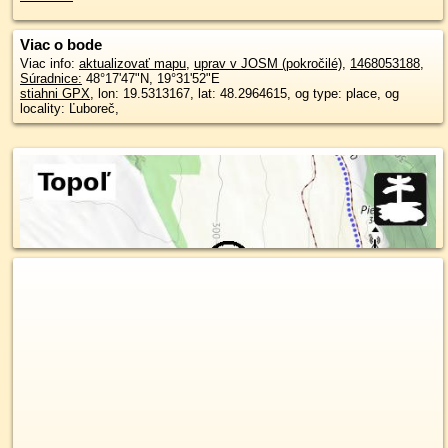
Viac o bode
Viac info:
aktualizovať mapu
,
uprav v JOSM (pokročilé)
,
1468053188
,
Súradnice:
48°17'47"N
,
19°31'52"E
stiahni GPX
, lon: 19.5313167, lat: 48.2964615, og type: place, og
locality: Ľuboreč,