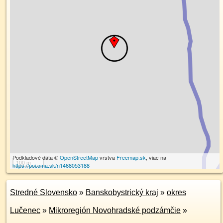
Podkladové dáta ©
OpenStreetMap
vrstva
Freemap.sk
, viac na
100 m
https://poi.oma.sk/n1468053188
Stredné Slovensko
»
Banskobystrický kraj
»
okres
Lučenec
»
Mikroregión Novohradské podzámčie
»