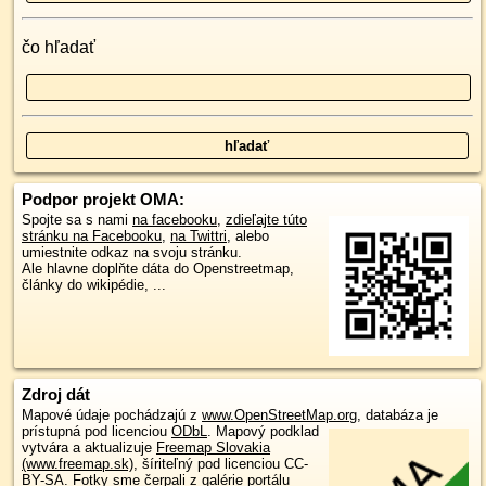
čo hľadať
Podpor projekt OMA:
Spojte sa s nami
na facebooku
,
zdieľajte túto
stránku na Facebooku
,
na Twittri
, alebo
umiestnite odkaz na svoju stránku.
Ale hlavne doplňte dáta do Openstreetmap,
články do wikipédie, ...
Zdroj dát
Mapové údaje pochádzajú z
www.OpenStreetMap.org
, databáza je
prístupná pod licenciou
ODbL
.
Mapový podklad
vytvára a aktualizuje
Freemap Slovakia
(www.freemap.sk)
, šíriteľný pod licenciou CC-
BY-SA. Fotky sme čerpali z galérie portálu