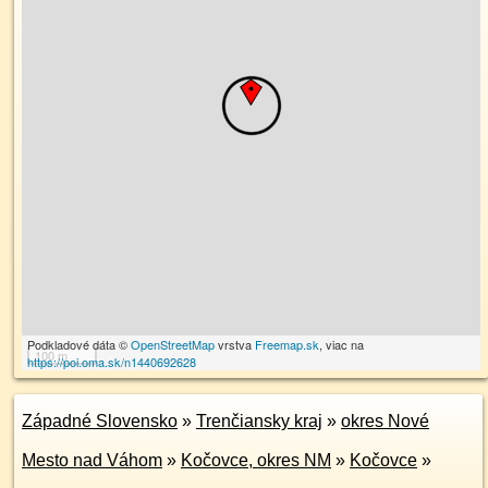
Podkladové dáta ©
OpenStreetMap
vrstva
Freemap.sk
, viac na
100 m
https://poi.oma.sk/n1440692628
Západné Slovensko
»
Trenčiansky kraj
»
okres Nové
Mesto nad Váhom
»
Kočovce, okres NM
»
Kočovce
»