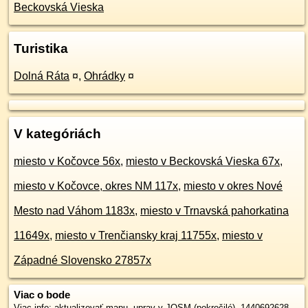
Beckovská Vieska
Turistika
Dolná Ráta
¤
,
Ohrádky
¤
V kategóriách
miesto v Kočovce 56x
,
miesto v Beckovská Vieska 67x
,
miesto v Kočovce, okres NM 117x
,
miesto v okres Nové
Mesto nad Váhom 1183x
,
miesto v Trnavská pahorkatina
11649x
,
miesto v Trenčiansky kraj 11755x
,
miesto v
Západné Slovensko 27857x
Viac o bode
Viac info:
aktualizovať mapu
,
uprav v JOSM (pokročilé)
,
1440692628
,