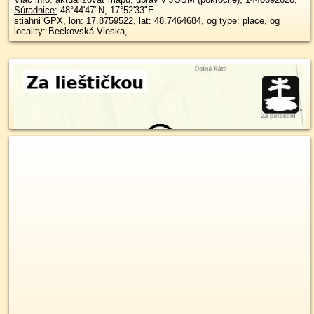
Súradnice:
48°44'47"N
,
17°52'33"E
stiahni GPX
, lon: 17.8759522, lat: 48.7464684, og type: place, og
locality: Beckovská Vieska,