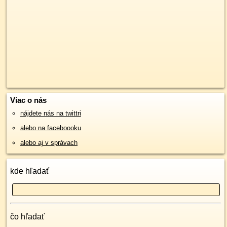
Viac o nás
nájdete nás na twittri
alebo na faceboooku
alebo aj v správach
kde hľadať
čo hľadať