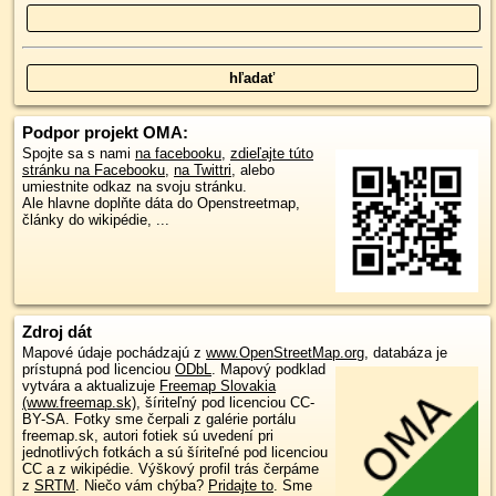
Podpor projekt OMA:
Spojte sa s nami
na facebooku
,
zdieľajte túto
stránku na Facebooku
,
na Twittri
, alebo
umiestnite odkaz na svoju stránku.
Ale hlavne doplňte dáta do Openstreetmap,
články do wikipédie, ...
Zdroj dát
Mapové údaje pochádzajú z
www.OpenStreetMap.org
, databáza je
prístupná pod licenciou
ODbL
.
Mapový podklad
vytvára a aktualizuje
Freemap Slovakia
(www.freemap.sk)
, šíriteľný pod licenciou CC-
BY-SA. Fotky sme čerpali z galérie portálu
freemap.sk, autori fotiek sú uvedení pri
jednotlivých fotkách a sú šíriteľné pod licenciou
CC a z wikipédie. Výškový profil trás čerpáme
z
SRTM
. Niečo vám chýba?
Pridajte to
. Sme