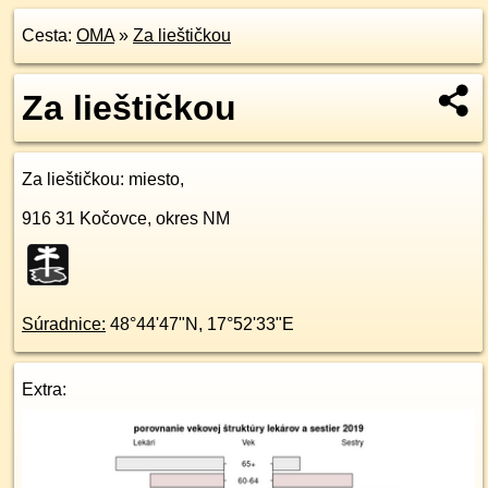
Cesta:
OMA
»
Za lieštičkou
Za lieštičkou
Za lieštičkou
: miesto,
916 31
Kočovce, okres NM
Súradnice:
48°44'47"N
,
17°52'33"E
Extra: