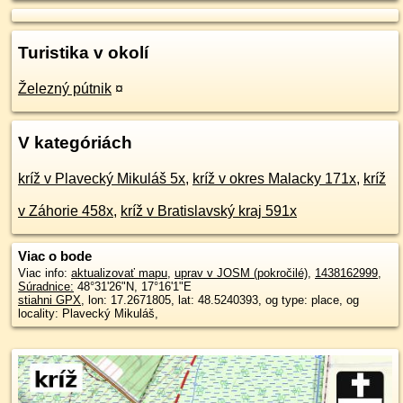
Turistika v okolí
Železný pútnik
¤
V kategóriách
kríž v Plavecký Mikuláš 5x
,
kríž v okres Malacky 171x
,
kríž
v Záhorie 458x
,
kríž v Bratislavský kraj 591x
Viac o bode
Viac info:
aktualizovať mapu
,
uprav v JOSM (pokročilé)
,
1438162999
,
Súradnice:
48°31'26"N
,
17°16'1"E
stiahni GPX
, lon: 17.2671805, lat: 48.5240393, og type: place, og
locality: Plavecký Mikuláš,