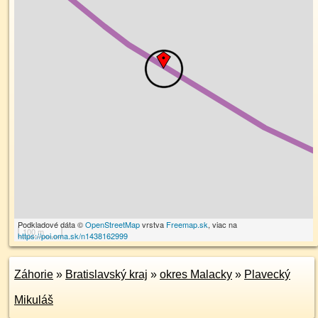
Podkladové dáta ©
OpenStreetMap
vrstva
Freemap.sk
, viac na
100 m
https://poi.oma.sk/n1438162999
Záhorie
»
Bratislavský kraj
»
okres Malacky
»
Plavecký
Mikuláš