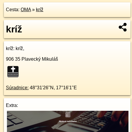
Cesta:
OMA
»
kríž
kríž
kríž
: kríž,
906 35
Plavecký Mikuláš
Súradnice:
48°31'26"N
,
17°16'1"E
Extra: