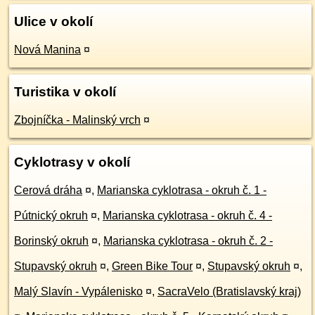
Ulice v okolí
Nová Manina
¤
Turistika v okolí
Zbojníčka - Malinský vrch
¤
Cyklotrasy v okolí
Cerová dráha
¤
,
Marianska cyklotrasa - okruh č. 1 -
Pútnický okruh
¤
,
Marianska cyklotrasa - okruh č. 4 -
Borinský okruh
¤
,
Marianska cyklotrasa - okruh č. 2 -
Stupavský okruh
¤
,
Green Bike Tour
¤
,
Stupavský okruh
¤
,
Malý Slavín - Vypálenisko
¤
,
SacraVelo (Bratislavský kraj)