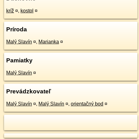
kríž
¤
,
kostol
¤
Príroda
Malý Slavín
¤
,
Marianka
¤
Pamiatky
Malý Slavín
¤
Prevádzkovateľ
Malý Slavín
¤
,
Malý Slavín
¤
,
orientačný bod
¤