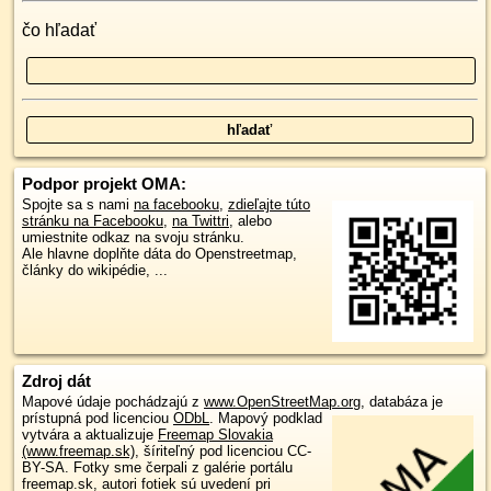
čo hľadať
Podpor projekt OMA:
Spojte sa s nami
na facebooku
,
zdieľajte túto
stránku na Facebooku
,
na Twittri
, alebo
umiestnite odkaz na svoju stránku.
Ale hlavne doplňte dáta do Openstreetmap,
články do wikipédie, ...
Zdroj dát
Mapové údaje pochádzajú z
www.OpenStreetMap.org
, databáza je
prístupná pod licenciou
ODbL
.
Mapový podklad
vytvára a aktualizuje
Freemap Slovakia
(www.freemap.sk)
, šíriteľný pod licenciou CC-
BY-SA. Fotky sme čerpali z galérie portálu
freemap.sk, autori fotiek sú uvedení pri