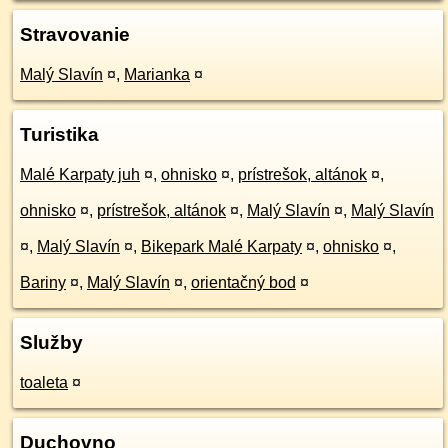
Stravovanie
Malý Slavín
¤
,
Marianka
¤
Turistika
Malé Karpaty juh
¤
,
ohnisko
¤
,
prístrešok, altánok
¤
,
ohnisko
¤
,
prístrešok, altánok
¤
,
Malý Slavín
¤
,
Malý Slavín
¤
,
Malý Slavín
¤
,
Bikepark Malé Karpaty
¤
,
ohnisko
¤
,
Bariny
¤
,
Malý Slavín
¤
,
orientačný bod
¤
Služby
toaleta
¤
Duchovno