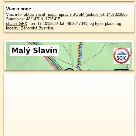
Viac o bode
Viac info:
aktualizovať mapu
,
uprav v JOSM (pokročilé)
,
1437323955
,
Súradnice:
48°14'5"N
,
17°6'4"E
stiahni GPX
, lon: 17.1013639, lat: 48.2347341, og type: place, og
locality: Záhorská Bystrica,