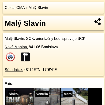
Cesta:
OMA
»
Malý Slavín
Malý Slavín
Malý Slavín
: SCK, orientačný bod, spravuje SCK,
Nová Manina
,
841 06
Bratislava
Súradnice:
48°14'5"N
,
17°6'4"E
Extra: