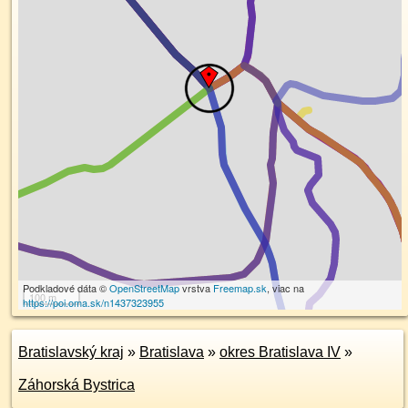
Podkladové dáta ©
OpenStreetMap
vrstva
Freemap.sk
, viac na
100 m
https://poi.oma.sk/n1437323955
Bratislavský kraj
»
Bratislava
»
okres Bratislava IV
»
Záhorská Bystrica