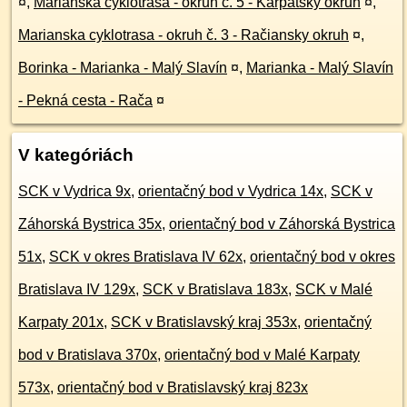
¤
,
Marianska cyklotrasa - okruh č. 5 - Karpatský okruh
¤
,
Marianska cyklotrasa - okruh č. 3 - Račiansky okruh
¤
,
Borinka - Marianka - Malý Slavín
¤
,
Marianka - Malý Slavín
- Pekná cesta - Rača
¤
V kategóriách
SCK v Vydrica 9x
,
orientačný bod v Vydrica 14x
,
SCK v
Záhorská Bystrica 35x
,
orientačný bod v Záhorská Bystrica
51x
,
SCK v okres Bratislava IV 62x
,
orientačný bod v okres
Bratislava IV 129x
,
SCK v Bratislava 183x
,
SCK v Malé
Karpaty 201x
,
SCK v Bratislavský kraj 353x
,
orientačný
bod v Bratislava 370x
,
orientačný bod v Malé Karpaty
573x
,
orientačný bod v Bratislavský kraj 823x