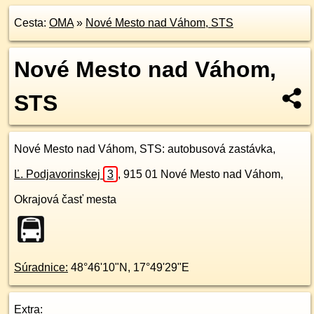
Cesta:
OMA
»
Nové Mesto nad Váhom, STS
Nové Mesto nad Váhom,
STS
Nové Mesto nad Váhom, STS
: autobusová zastávka,
Ľ. Podjavorinskej
3
,
915 01
Nové Mesto nad Váhom,
Okrajová časť mesta
Súradnice:
48°46'10"N
,
17°49'29"E
Extra: