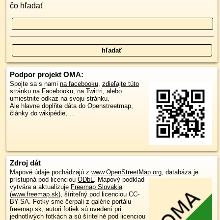
čo hľadať
Podpor projekt OMA:
Spojte sa s nami
na facebooku
,
zdieľajte túto
stránku na Facebooku
,
na Twittri
, alebo
umiestnite odkaz na svoju stránku.
Ale hlavne doplňte dáta do Openstreetmap,
články do wikipédie, ...
Zdroj dát
Mapové údaje pochádzajú z
www.OpenStreetMap.org
, databáza je
prístupná pod licenciou
ODbL
.
Mapový podklad
vytvára a aktualizuje
Freemap Slovakia
(www.freemap.sk)
, šíriteľný pod licenciou CC-
BY-SA. Fotky sme čerpali z galérie portálu
freemap.sk, autori fotiek sú uvedení pri
jednotlivých fotkách a sú šíriteľné pod licenciou