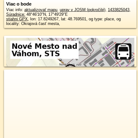
Viac o bode
Viac info:
aktualizovať mapu
,
uprav v JOSM (pokročilé)
,
1433825043
,
Súradnice:
48°46'10"N
,
17°49'29"E
stiahni GPX
, lon: 17.8249267, lat: 48.769501, og type: place, og
locality: Okrajová časť mesta,