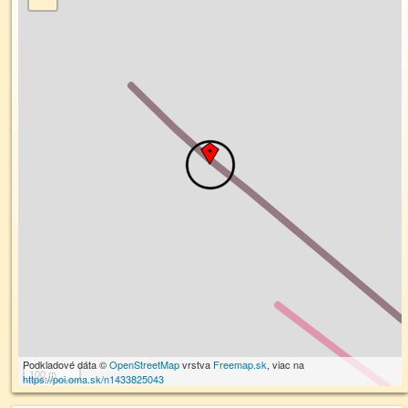
Podkladové dáta ©
OpenStreetMap
vrstva
Freemap.sk
, viac na
100 m
https://poi.oma.sk/n1433825043