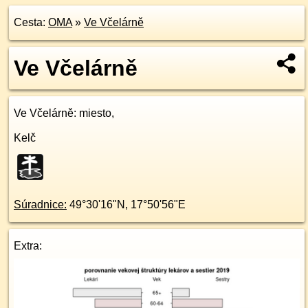
Cesta:
OMA
»
Ve Včelárně
Ve Včelárně
Ve Včelárně
: miesto,
Kelč
Súradnice:
49°30'16"N
,
17°50'56"E
Extra: