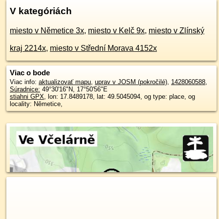
V kategóriách
miesto v Němetice 3x
,
miesto v Kelč 9x
,
miesto v Zlínský
kraj 2214x
,
miesto v Střední Morava 4152x
Viac o bode
Viac info:
aktualizovať mapu
,
uprav v JOSM (pokročilé)
,
1428060588
,
Súradnice:
49°30'16"N
,
17°50'56"E
stiahni GPX
, lon: 17.8489178, lat: 49.5045094, og type: place, og
locality: Němetice,