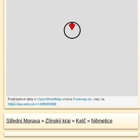
Podkladové dáta ©
OpenStreetMap
vrstva
Freemap.sk
, viac na
100 m
https://poi.oma.sk/n1428060588
Střední Morava
»
Zlínský kraj
»
Kelč
»
Němetice