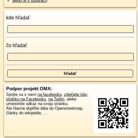
alebo aj v správach
kde hľadať
čo hľadať
Podpor projekt OMA:
Spojte sa s nami
na facebooku
,
zdieľajte túto
stránku na Facebooku
,
na Twittri
, alebo
umiestnite odkaz na svoju stránku.
Ale hlavne doplňte dáta do Openstreetmap,
články do wikipédie, ...