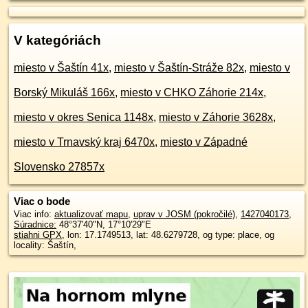
V kategóriách
miesto v Šaštín 41x
,
miesto v Šaštín-Stráže 82x
,
miesto v
Borský Mikuláš 166x
,
miesto v CHKO Záhorie 214x
,
miesto v okres Senica 1148x
,
miesto v Záhorie 3628x
,
miesto v Trnavský kraj 6470x
,
miesto v Západné
Slovensko 27857x
Viac o bode
Viac info:
aktualizovať mapu
,
uprav v JOSM (pokročilé)
,
1427040173
,
Súradnice:
48°37'40"N
,
17°10'29"E
stiahni GPX
, lon: 17.1749513, lat: 48.6279728, og type: place, og
locality: Šaštín,