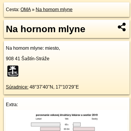
Cesta:
OMA
»
Na hornom mlyne
Na hornom mlyne
Na hornom mlyne
: miesto,
908 41
Šaštín-Stráže
Súradnice:
48°37'40"N
,
17°10'29"E
Extra: