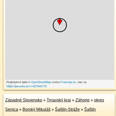
Podkladové dáta ©
OpenStreetMap
vrstva
Freemap.sk
, viac na
100 m
https://poi.oma.sk/n1427040173
Západné Slovensko
»
Trnavský kraj
»
Záhorie
»
okres
Senica
»
Borský Mikuláš
»
Šaštín-Stráže
»
Šaštín