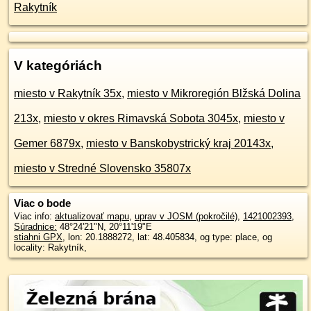
Rakytník
V kategóriách
miesto v Rakytník 35x
,
miesto v Mikroregión Blžská Dolina
213x
,
miesto v okres Rimavská Sobota 3045x
,
miesto v
Gemer 6879x
,
miesto v Banskobystrický kraj 20143x
,
miesto v Stredné Slovensko 35807x
Viac o bode
Viac info:
aktualizovať mapu
,
uprav v JOSM (pokročilé)
,
1421002393
,
Súradnice:
48°24'21"N
,
20°11'19"E
stiahni GPX
, lon: 20.1888272, lat: 48.405834, og type: place, og
locality: Rakytník,