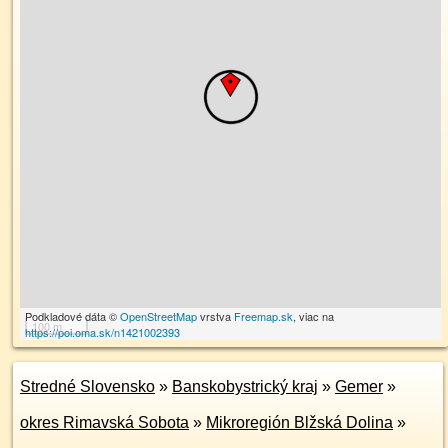
Podkladové dáta ©
OpenStreetMap
vrstva
Freemap.sk
, viac na
100 m
https://poi.oma.sk/n1421002393
Stredné Slovensko
»
Banskobystrický kraj
»
Gemer
»
okres Rimavská Sobota
»
Mikroregión Blžská Dolina
»