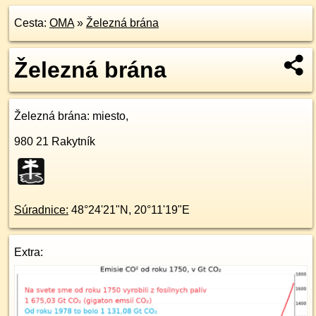
Cesta:
OMA
»
Železná brána
Železná brána
Železná brána
: miesto,
980 21
Rakytník
Súradnice:
48°24'21"N
,
20°11'19"E
Extra: