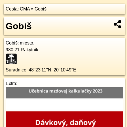
Cesta:
OMA
»
Gobiš
Gobiš
Gobiš
: miesto,
980 21
Rakytník
Súradnice:
48°23'11"N
,
20°10'49"E
Extra: