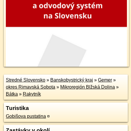
Stredné Slovensko
»
Banskobystrický kraj
»
Gemer
»
okres Rimavská Sobota
»
Mikroregión Blžská Dolina
»
Bátka
»
Rakytník
Turistika
Gobišova pustatina
¤
Zastávky v okolí