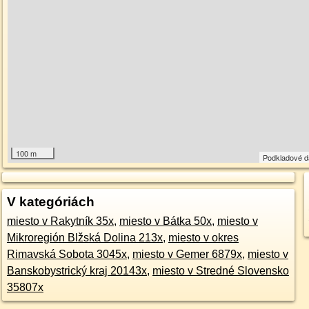
100 m
Podkladové 
V kategóriách
miesto v Rakytník 35x
,
miesto v Bátka 50x
,
miesto v
Mikroregión Blžská Dolina 213x
,
miesto v okres
Rimavská Sobota 3045x
,
miesto v Gemer 6879x
,
miesto v
Banskobystrický kraj 20143x
,
miesto v Stredné Slovensko
35807x