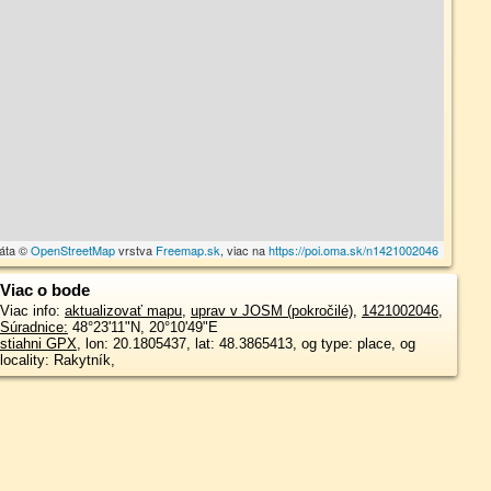
dáta ©
OpenStreetMap
vrstva
Freemap.sk
, viac na
https://poi.oma.sk/n1421002046
Viac o bode
Viac info:
aktualizovať mapu
,
uprav v JOSM (pokročilé)
,
1421002046
,
Súradnice:
48°23'11"N
,
20°10'49"E
stiahni GPX
, lon: 20.1805437, lat: 48.3865413, og type: place, og
locality: Rakytník,