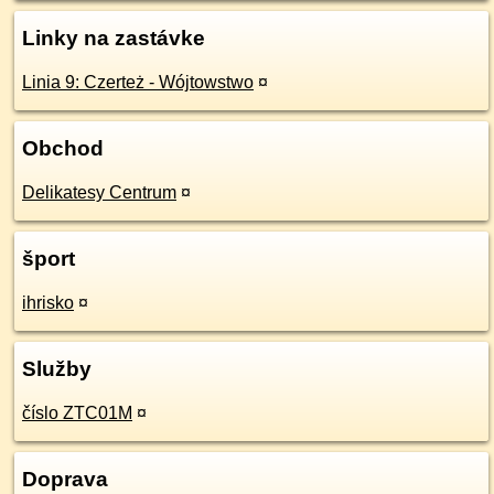
Linky na zastávke
Linia 9: Czerteż - Wójtowstwo
¤
Obchod
Delikatesy Centrum
¤
šport
ihrisko
¤
Služby
číslo ZTC01M
¤
Doprava