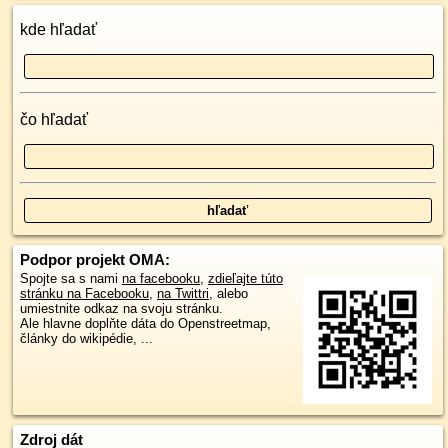
kde hľadať
čo hľadať
Podpor projekt OMA:
Spojte sa s nami
na facebooku
,
zdieľajte túto
stránku na Facebooku
,
na Twittri
, alebo
umiestnite odkaz na svoju stránku.
Ale hlavne doplňte dáta do Openstreetmap,
články do wikipédie, ...
Zdroj dát