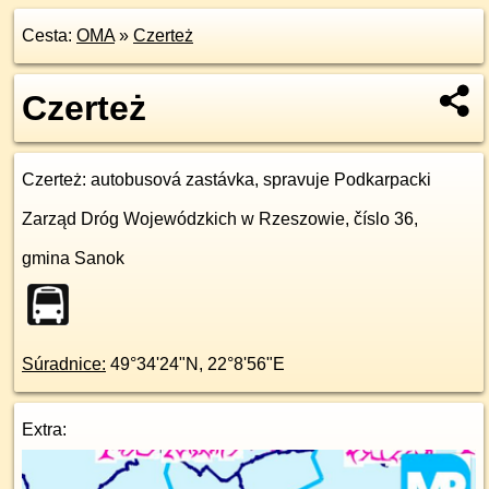
Cesta:
OMA
»
Czerteż
Czerteż
Czerteż
: autobusová zastávka, spravuje Podkarpacki
Zarząd Dróg Wojewódzkich w Rzeszowie, číslo 36,
gmina Sanok
Súradnice:
49°34'24"N
,
22°8'56"E
Extra: