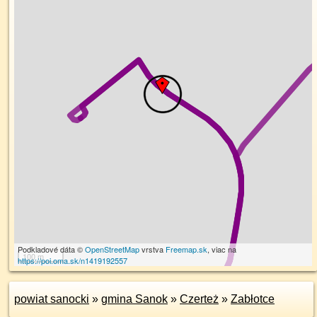
Podkladové dáta ©
OpenStreetMap
vrstva
Freemap.sk
, viac na
100 m
https://poi.oma.sk/n1419192557
powiat sanocki
»
gmina Sanok
»
Czerteż
»
Zabłotce