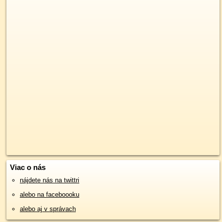
Viac o nás
nájdete nás na twittri
alebo na faceboooku
alebo aj v správach