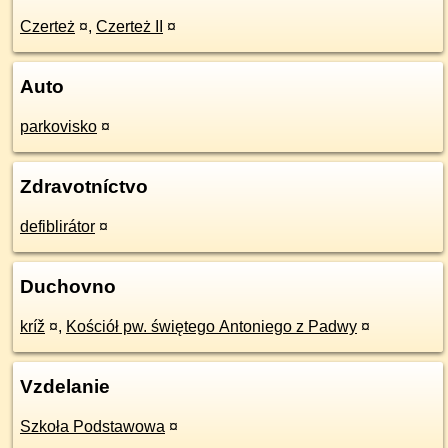
Czerteż
¤
,
Czerteż II
¤
Auto
parkovisko
¤
Zdravotníctvo
defiblirátor
¤
Duchovno
kríž
¤
,
Kościół pw. świętego Antoniego z Padwy
¤
Vzdelanie
Szkoła Podstawowa
¤