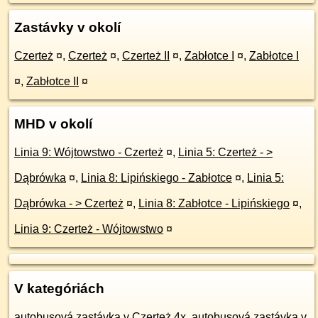
Zastávky v okolí
Czerteż
¤
,
Czerteż
¤
,
Czerteż II
¤
,
Zabłotce I
¤
,
Zabłotce I
¤
,
Zabłotce II
¤
MHD v okolí
Linia 9: Wójtowstwo - Czerteż
¤
,
Linia 5: Czerteż - >
Dąbrówka
¤
,
Linia 8: Lipińskiego - Zabłotce
¤
,
Linia 5:
Dąbrówka - > Czerteż
¤
,
Linia 8: Zabłotce - Lipińskiego
¤
,
Linia 9: Czerteż - Wójtowstwo
¤
V kategóriách
autobusová zastávka v Czerteż 4x
,
autobusová zastávka v