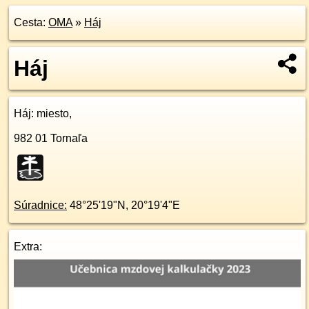
Cesta:
OMA
»
Háj
Háj
Háj
: miesto,
982 01
Tornaľa
Súradnice:
48°25'19"N
,
20°19'4"E
Extra: