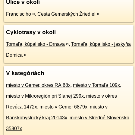
Ulice v okolí
Francisciho
¤
,
Cesta Gemerských Žriediel
¤
Cyklotrasy v okolí
Tornaľa, kúpalisko - Drnava
¤
,
Tornaľa, kúpalisko - jaskyňa
Domica
¤
V kategóriách
miesto v Gemer, okres RA 68x
,
miesto v Tornaľa 109x
,
miesto v Mikroregión pri Slanej 299x
,
miesto v okres
Revúca 1472x
,
miesto v Gemer 6879x
,
miesto v
Banskobystrický kraj 20143x
,
miesto v Stredné Slovensko
35807x