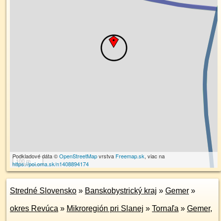
Podkladové dáta ©
OpenStreetMap
vrstva
Freemap.sk
, viac na
100 m
https://poi.oma.sk/n1408894174
Stredné Slovensko
»
Banskobystrický kraj
»
Gemer
»
okres Revúca
»
Mikroregión pri Slanej
»
Tornaľa
»
Gemer,