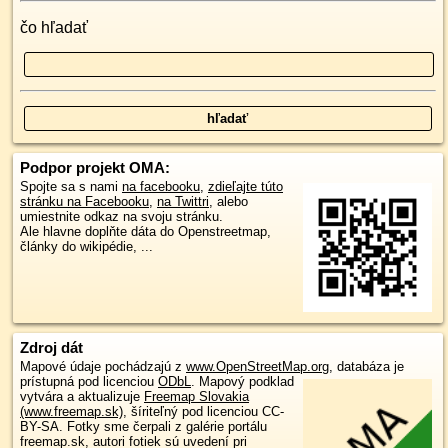
čo hľadať
Podpor projekt OMA:
Spojte sa s nami
na facebooku
,
zdieľajte túto
stránku na Facebooku
,
na Twittri
, alebo
umiestnite odkaz na svoju stránku.
Ale hlavne doplňte dáta do Openstreetmap,
články do wikipédie, ...
Zdroj dát
Mapové údaje pochádzajú z
www.OpenStreetMap.org
, databáza je
prístupná pod licenciou
ODbL
.
Mapový podklad
vytvára a aktualizuje
Freemap Slovakia
(www.freemap.sk)
, šíriteľný pod licenciou CC-
BY-SA. Fotky sme čerpali z galérie portálu
freemap.sk, autori fotiek sú uvedení pri