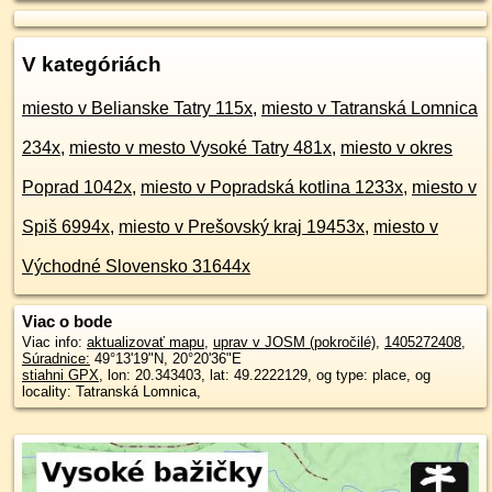
V kategóriách
miesto v Belianske Tatry 115x
,
miesto v Tatranská Lomnica
234x
,
miesto v mesto Vysoké Tatry 481x
,
miesto v okres
Poprad 1042x
,
miesto v Popradská kotlina 1233x
,
miesto v
Spiš 6994x
,
miesto v Prešovský kraj 19453x
,
miesto v
Východné Slovensko 31644x
Viac o bode
Viac info:
aktualizovať mapu
,
uprav v JOSM (pokročilé)
,
1405272408
,
Súradnice:
49°13'19"N
,
20°20'36"E
stiahni GPX
, lon: 20.343403, lat: 49.2222129, og type: place, og
locality: Tatranská Lomnica,