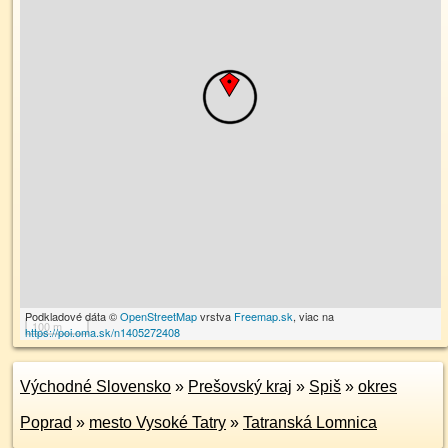
Podkladové dáta ©
OpenStreetMap
vrstva
Freemap.sk
, viac na
100 m
https://poi.oma.sk/n1405272408
Východné Slovensko
»
Prešovský kraj
»
Spiš
»
okres
Poprad
»
mesto Vysoké Tatry
»
Tatranská Lomnica