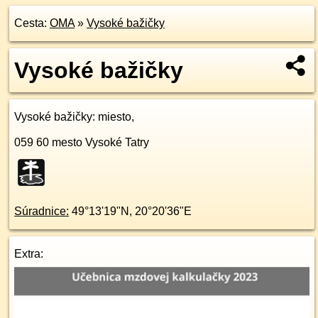
Cesta:
OMA
»
Vysoké bažičky
Vysoké bažičky
Vysoké bažičky
: miesto,
059 60
mesto Vysoké Tatry
Súradnice:
49°13'19"N
,
20°20'36"E
Extra: