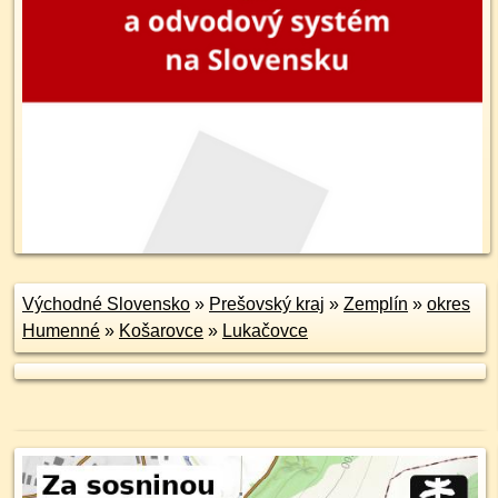
Východné Slovensko
»
Prešovský kraj
»
Zemplín
»
okres
Humenné
»
Košarovce
»
Lukačovce