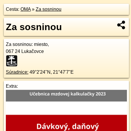
Cesta:
OMA
»
Za sosninou
Za sosninou
Za sosninou
: miesto,
067 24
Lukačovce
Súradnice:
49°2'24"N
,
21°47'7"E
Extra: