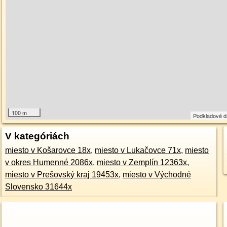
100 m
Podkladové 
V kategóriách
miesto v Košarovce 18x
,
miesto v Lukačovce 71x
,
miesto
v okres Humenné 2086x
,
miesto v Zemplín 12363x
,
miesto v Prešovský kraj 19453x
,
miesto v Východné
Slovensko 31644x