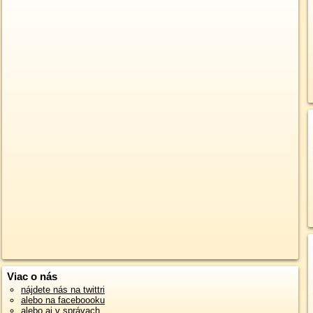
Viac o nás
nájdete nás na twittri
alebo na faceboooku
alebo aj v správach