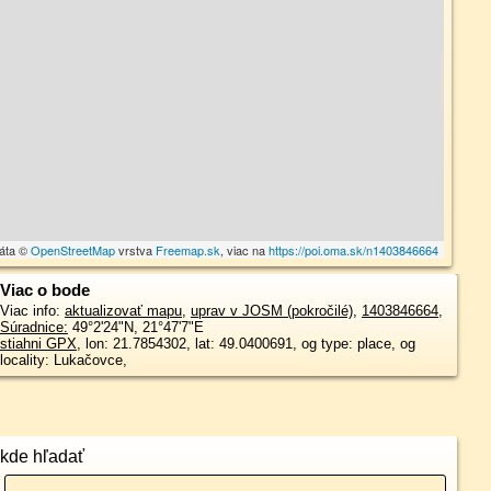
dáta ©
OpenStreetMap
vrstva
Freemap.sk
, viac na
https://poi.oma.sk/n1403846664
Viac o bode
Viac info:
aktualizovať mapu
,
uprav v JOSM (pokročilé)
,
1403846664
,
Súradnice:
49°2'24"N
,
21°47'7"E
stiahni GPX
, lon: 21.7854302, lat: 49.0400691, og type: place, og
locality: Lukačovce,
kde hľadať