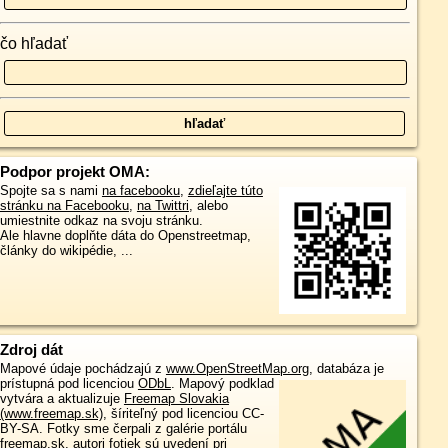
čo hľadať
Podpor projekt OMA:
Spojte sa s nami
na facebooku
,
zdieľajte túto
stránku na Facebooku
,
na Twittri
, alebo
umiestnite odkaz na svoju stránku.
Ale hlavne doplňte dáta do Openstreetmap,
články do wikipédie, ...
Zdroj dát
Mapové údaje pochádzajú z
www.OpenStreetMap.org
, databáza je
prístupná pod licenciou
ODbL
.
Mapový podklad
vytvára a aktualizuje
Freemap Slovakia
(www.freemap.sk)
, šíriteľný pod licenciou CC-
BY-SA. Fotky sme čerpali z galérie portálu
freemap.sk, autori fotiek sú uvedení pri