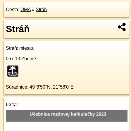
Cesta:
OMA
»
Stráň
Stráň
Stráň
: miesto,
067 13
Zbojné
Súradnice:
49°8'50"N
,
21°58'0"E
Extra: