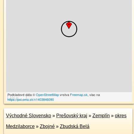
Podkladové dáta ©
OpenStreetMap
vrstva
Freemap.sk
, viac na
100 m
https://poi.oma.sk/n1403846090
Východné Slovensko
»
Prešovský kraj
»
Zemplín
»
okres
Medzilaborce
»
Zbojné
»
Zbudská Belá