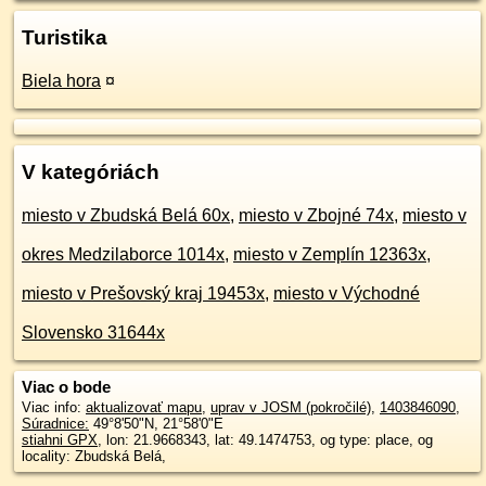
Turistika
Biela hora
¤
V kategóriách
miesto v Zbudská Belá 60x
,
miesto v Zbojné 74x
,
miesto v
okres Medzilaborce 1014x
,
miesto v Zemplín 12363x
,
miesto v Prešovský kraj 19453x
,
miesto v Východné
Slovensko 31644x
Viac o bode
Viac info:
aktualizovať mapu
,
uprav v JOSM (pokročilé)
,
1403846090
,
Súradnice:
49°8'50"N
,
21°58'0"E
stiahni GPX
, lon: 21.9668343, lat: 49.1474753, og type: place, og
locality: Zbudská Belá,