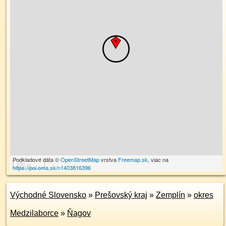
Podkladové dáta ©
OpenStreetMap
vrstva
Freemap.sk
, viac na
100 m
https://poi.oma.sk/n1403816396
Východné Slovensko
»
Prešovský kraj
»
Zemplín
»
okres
Medzilaborce
»
Ňagov