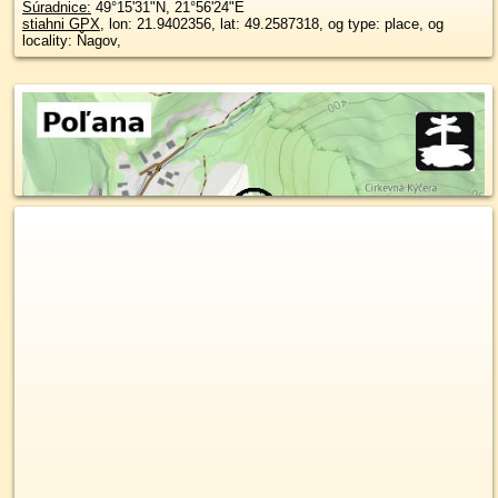
Súradnice:
49°15'31"N
,
21°56'24"E
stiahni GPX
, lon: 21.9402356, lat: 49.2587318, og type: place, og
locality: Ňagov,