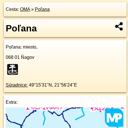
Cesta:
OMA
»
Poľana
Poľana
Poľana
: miesto,
068 01
Ňagov
Súradnice:
49°15'31"N
,
21°56'24"E
Extra: