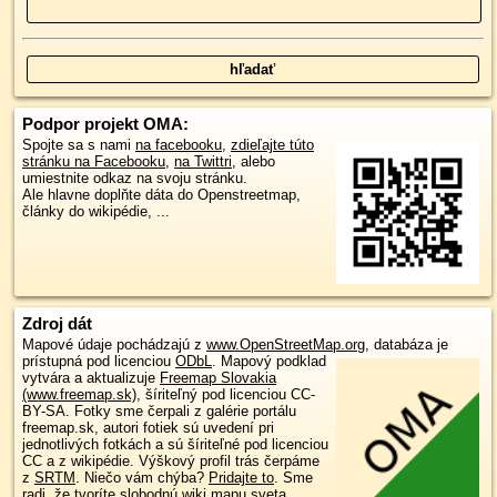
Podpor projekt OMA:
Spojte sa s nami
na facebooku
,
zdieľajte túto
stránku na Facebooku
,
na Twittri
, alebo
umiestnite odkaz na svoju stránku.
Ale hlavne doplňte dáta do Openstreetmap,
články do wikipédie, ...
Zdroj dát
Mapové údaje pochádzajú z
www.OpenStreetMap.org
, databáza je
prístupná pod licenciou
ODbL
.
Mapový podklad
vytvára a aktualizuje
Freemap Slovakia
(www.freemap.sk)
, šíriteľný pod licenciou CC-
BY-SA. Fotky sme čerpali z galérie portálu
freemap.sk, autori fotiek sú uvedení pri
jednotlivých fotkách a sú šíriteľné pod licenciou
CC a z wikipédie. Výškový profil trás čerpáme
z
SRTM
. Niečo vám chýba?
Pridajte to
. Sme
radi, že tvoríte slobodnú wiki mapu sveta.