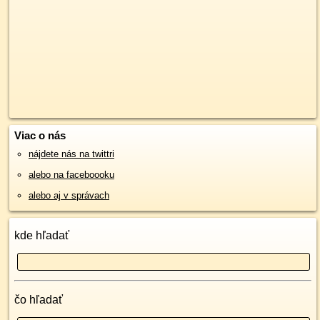
Viac o nás
nájdete nás na twittri
alebo na faceboooku
alebo aj v správach
kde hľadať
čo hľadať