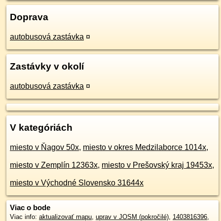
Doprava
autobusová zastávka
¤
Zastávky v okolí
autobusová zastávka
¤
V kategóriách
miesto v Ňagov 50x
,
miesto v okres Medzilaborce 1014x
,
miesto v Zemplín 12363x
,
miesto v Prešovský kraj 19453x
,
miesto v Východné Slovensko 31644x
Viac o bode
Viac info:
aktualizovať mapu
,
uprav v JOSM (pokročilé)
,
1403816396
,