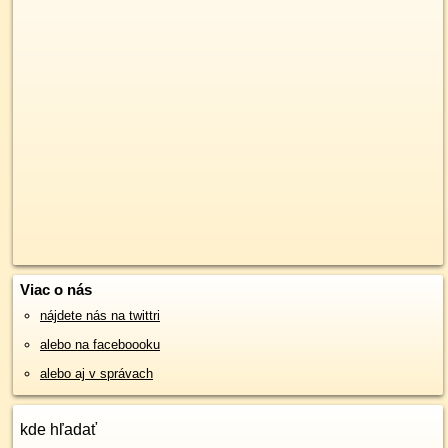
Viac o nás
nájdete nás na twittri
alebo na faceboooku
alebo aj v správach
kde hľadať