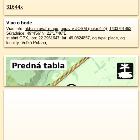
31644x
Viac o bode
Viac info:
aktualizovať mapu
,
uprav v JOSM (pokročilé)
,
1403791863
,
Súradnice:
49°4'56"N
,
22°17'46"E
stiahni GPX
, lon: 22.2961647, lat: 49.0824857, og type: place, og
locality: Veľká Poľana,