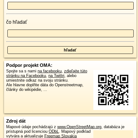
čo hľadať
Podpor projekt OMA:
Spojte sa s nami
na facebooku
,
zdieľajte túto
stránku na Facebooku
,
na Twittri
, alebo
umiestnite odkaz na svoju stránku.
Ale hlavne doplňte dáta do Openstreetmap,
články do wikipédie, ...
Zdroj dát
Mapové údaje pochádzajú z
www.OpenStreetMap.org
, databáza je
prístupná pod licenciou
ODbL
.
Mapový podklad
vytvára a aktualizuje
Freemap Slovakia