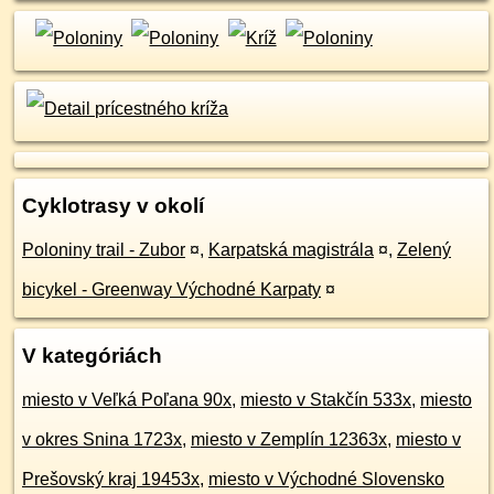
Cyklotrasy v okolí
Poloniny trail - Zubor
¤
,
Karpatská magistrála
¤
,
Zelený
bicykel - Greenway Východné Karpaty
¤
V kategóriách
miesto v Veľká Poľana 90x
,
miesto v Stakčín 533x
,
miesto
v okres Snina 1723x
,
miesto v Zemplín 12363x
,
miesto v
Prešovský kraj 19453x
,
miesto v Východné Slovensko