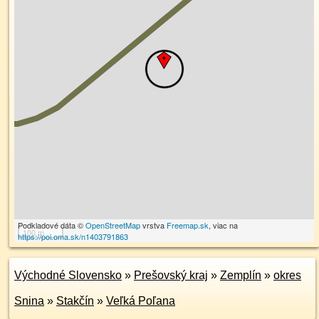
Podkladové dáta ©
OpenStreetMap
vrstva
Freemap.sk
, viac na
100 m
https://poi.oma.sk/n1403791863
Východné Slovensko
»
Prešovský kraj
»
Zemplín
»
okres
Snina
»
Stakčín
»
Veľká Poľana