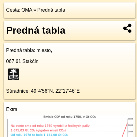
Cesta:
OMA
»
Predná tabla
Predná tabla
Predná tabla
: miesto,
067 61
Stakčín
Súradnice:
49°4'56"N
,
22°17'46"E
Extra: