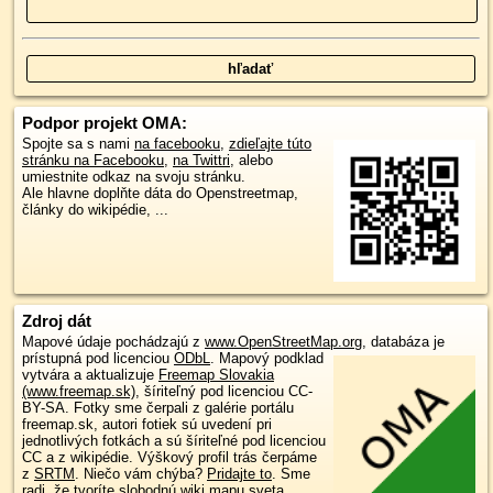
Podpor projekt OMA:
Spojte sa s nami
na facebooku
,
zdieľajte túto
stránku na Facebooku
,
na Twittri
, alebo
umiestnite odkaz na svoju stránku.
Ale hlavne doplňte dáta do Openstreetmap,
články do wikipédie, ...
Zdroj dát
Mapové údaje pochádzajú z
www.OpenStreetMap.org
, databáza je
prístupná pod licenciou
ODbL
.
Mapový podklad
vytvára a aktualizuje
Freemap Slovakia
(www.freemap.sk)
, šíriteľný pod licenciou CC-
BY-SA. Fotky sme čerpali z galérie portálu
freemap.sk, autori fotiek sú uvedení pri
jednotlivých fotkách a sú šíriteľné pod licenciou
CC a z wikipédie. Výškový profil trás čerpáme
z
SRTM
. Niečo vám chýba?
Pridajte to
. Sme
radi, že tvoríte slobodnú wiki mapu sveta.