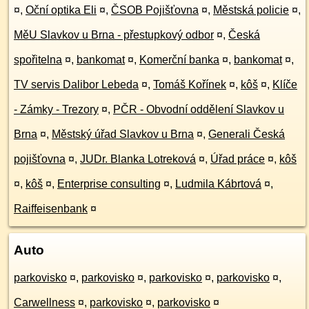
¤
,
Oční optika Eli
¤
,
ČSOB Pojišťovna
¤
,
Městská policie
¤
,
MěU Slavkov u Brna - přestupkový odbor
¤
,
Česká
spořitelna
¤
,
bankomat
¤
,
Komerční banka
¤
,
bankomat
¤
,
TV servis Dalibor Lebeda
¤
,
Tomáš Kořínek
¤
,
kôš
¤
,
Klíče
- Zámky - Trezory
¤
,
PČR - Obvodní oddělení Slavkov u
Brna
¤
,
Městský úřad Slavkov u Brna
¤
,
Generali Česká
pojišťovna
¤
,
JUDr. Blanka Lotreková
¤
,
Úřad práce
¤
,
kôš
¤
,
kôš
¤
,
Enterprise consulting
¤
,
Ludmila Kábrtová
¤
,
Raiffeisenbank
¤
Auto
parkovisko
¤
,
parkovisko
¤
,
parkovisko
¤
,
parkovisko
¤
,
Carwellness
¤
,
parkovisko
¤
,
parkovisko
¤