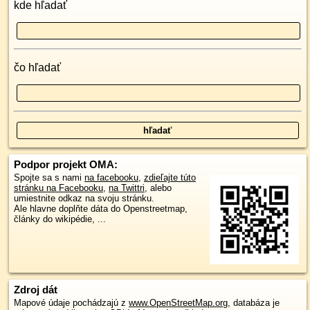
kde hľadať
čo hľadať
Podpor projekt OMA:
Spojte sa s nami
na facebooku
,
zdieľajte túto
stránku na Facebooku
,
na Twittri
, alebo
umiestnite odkaz na svoju stránku.
Ale hlavne doplňte dáta do Openstreetmap,
články do wikipédie, ...
Zdroj dát
Mapové údaje pochádzajú z
www.OpenStreetMap.org
, databáza je