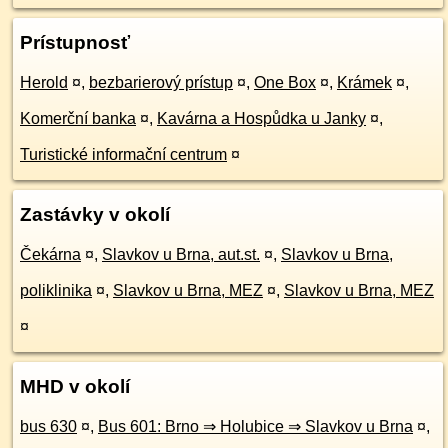
Prístupnosť
Herold
¤
,
bezbarierový prístup
¤
,
One Box
¤
,
Krámek
¤
,
Komerční banka
¤
,
Kavárna a Hospůdka u Janky
¤
,
Turistické informační centrum
¤
Zastávky v okolí
Čekárna
¤
,
Slavkov u Brna, aut.st.
¤
,
Slavkov u Brna,
poliklinika
¤
,
Slavkov u Brna, MEZ
¤
,
Slavkov u Brna, MEZ
¤
MHD v okolí
bus 630
¤
,
Bus 601: Brno ⇒ Holubice ⇒ Slavkov u Brna
¤
,