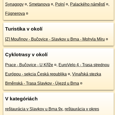
Synagogy
¤
,
Smetanova
¤
,
Polní
¤
,
Palackého náměstí
¤
,
Fügnerova
¤
Turistika v okolí
[Z] Mouřinov - Bučovice - Slavkov u Brna - Mohyla Míru
¤
Cyklotrasy v okolí
Prace - Bučovice - U Kříže
¤
,
EuroVelo 4 - Trasa strednou
Európou - sekcia Česká republika
¤
,
Vinařská stezka
Brněnská - Trasa Slavkov - Újezd u Brna
¤
V kategóriách
reštaurácia v Slavkov u Brna 9x
,
reštaurácia v okres