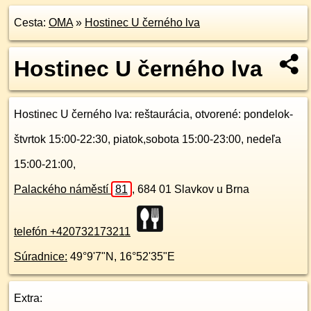
Cesta:
OMA
»
Hostinec U černého lva
Hostinec U černého lva
Hostinec U černého lva
: reštaurácia, otvorené: pondelok-
štvrtok 15:00-22:30, piatok,sobota 15:00-23:00, nedeľa
15:00-21:00,
Palackého náměstí
81
,
684 01
Slavkov u Brna
telefón +420732173211
Súradnice:
49°9'7"N
,
16°52'35"E
Extra: