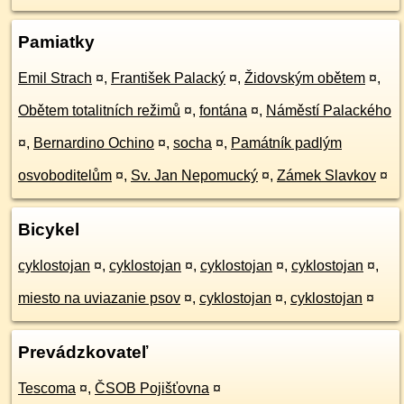
Pamiatky
Emil Strach
¤
,
František Palacký
¤
,
Židovským obětem
¤
,
Obětem totalitních režimů
¤
,
fontána
¤
,
Náměstí Palackého
¤
,
Bernardino Ochino
¤
,
socha
¤
,
Památník padlým
osvoboditelům
¤
,
Sv. Jan Nepomucký
¤
,
Zámek Slavkov
¤
Bicykel
cyklostojan
¤
,
cyklostojan
¤
,
cyklostojan
¤
,
cyklostojan
¤
,
miesto na uviazanie psov
¤
,
cyklostojan
¤
,
cyklostojan
¤
Prevádzkovateľ
Tescoma
¤
,
ČSOB Pojišťovna
¤