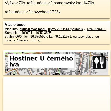
Vyškov 70x
,
reštaurácia v Jihomoravský kraj 1470x
,
reštaurácia v Jihovýchod 1723x
Viac o bode
Viac info:
aktualizovať mapu
,
uprav v JOSM (pokročilé)
,
13970694121
,
Súradnice:
49°9'7"N
,
16°52'35"E
stiahni GPX
, lon: 16.8765967, lat: 49.1521571, og type: place, og
locality: Slavkov u Brna,