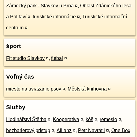
Zámecký park - Slavkov u Brna
¤
,
Oblast Ždánického lesa
a Politaví
¤
,
turistické informácie
¤
,
Turistické informační
centrum
¤
šport
Fit studio Slavkov
¤
,
futbal
¤
Voľný čas
miesto na uviazanie psov
¤
,
Městská knihovna
¤
Služby
Hodinářství Štěrba
¤
,
Kooperativa
¤
,
kôš
¤
,
remeslo
¤
,
bezbarierový prístup
¤
,
Allianz
¤
,
Petr Navrátil
¤
,
One Box