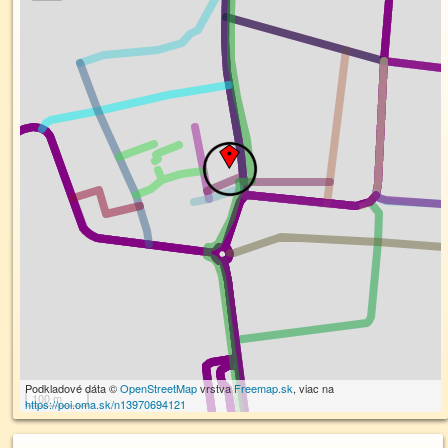
Podkladové dáta ©
OpenStreetMap
vrstva
Freemap.sk
, viac na
100 m
https://poi.oma.sk/n13970694121