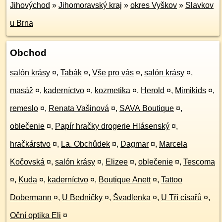
Jihovýchod
»
Jihomoravský kraj
»
okres Vyškov
»
Slavkov
u Brna
Obchod
salón krásy
¤
,
Tabák
¤
,
Vše pro vás
¤
,
salón krásy
¤
,
masáž
¤
,
kaderníctvo
¤
,
kozmetika
¤
,
Herold
¤
,
Mimikids
¤
,
remeslo
¤
,
Renata Vašinová
¤
,
SAVA Boutique
¤
,
oblečenie
¤
,
Papír hračky drogerie Hlásenský
¤
,
hračkárstvo
¤
,
La. Obchůdek
¤
,
Dagmar
¤
,
Marcela
Kočovská
¤
,
salón krásy
¤
,
Elizee
¤
,
oblečenie
¤
,
Tescoma
¤
,
Kuda
¤
,
kaderníctvo
¤
,
Boutique Anett
¤
,
Tattoo
Dobermann
¤
,
U Bedničky
¤
,
Švadlenka
¤
,
U Tří císařů
¤
,
Oční optika Eli
¤