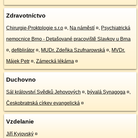
Zdravotníctvo
Chirurgie-Proktologie s.r.o
¤
,
Na náměstí
¤
,
Psychiatrická
nemocnice Brno - Detašované pracoviště Slavkov u Brna
¤
,
defiblirátor
¤
,
MUDr. Zdeňka Szufnarowská
¤
,
MVDr.
Májek Petr
¤
,
Zámecká lékárna
¤
Duchovno
Sál království Svědků Jehovových
¤
,
bývalá Synagoga
¤
,
Českobratrská církev evangelická
¤
Vzdelanie
Jiří Kyjovský
¤