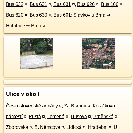
Bus 632
¤
,
Bus 631
¤
,
Bus 631
¤
,
Bus 620
¤
,
Bus 106
¤
,
Bus 620
¤
,
Bus 630
¤
,
Bus 601: Slavkov u Brna ⇒
Holubice ⇒ Brno
¤
Ulice v okolí
Československé armády
¤
,
Za Branou
¤
,
Koláčkovo
náměstí
¤
,
Pustá
¤
,
Lomená
¤
,
Husova
¤
,
Brněnská
¤
,
Zborovská
¤
,
B. Němcové
¤
,
Lidická
¤
,
Hradební
¤
,
U