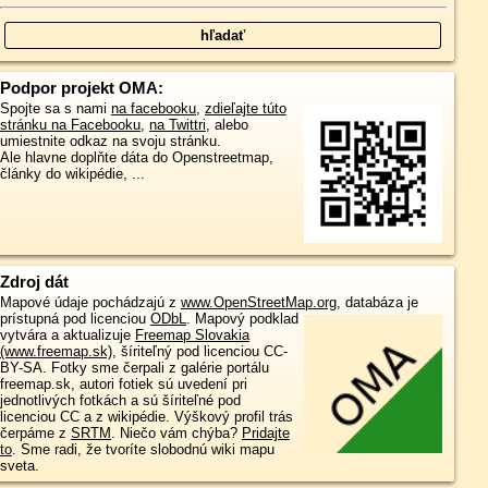
Podpor projekt OMA:
Spojte sa s nami
na facebooku
,
zdieľajte túto
stránku na Facebooku
,
na Twittri
, alebo
umiestnite odkaz na svoju stránku.
Ale hlavne doplňte dáta do Openstreetmap,
články do wikipédie, ...
Zdroj dát
Mapové údaje pochádzajú z
www.OpenStreetMap.org
, databáza je
prístupná pod licenciou
ODbL
.
Mapový podklad
vytvára a aktualizuje
Freemap Slovakia
(www.freemap.sk)
, šíriteľný pod licenciou CC-
BY-SA. Fotky sme čerpali z galérie portálu
freemap.sk, autori fotiek sú uvedení pri
jednotlivých fotkách a sú šíriteľné pod
licenciou CC a z wikipédie. Výškový profil trás
čerpáme z
SRTM
. Niečo vám chýba?
Pridajte
to
. Sme radi, že tvoríte slobodnú wiki mapu
sveta.