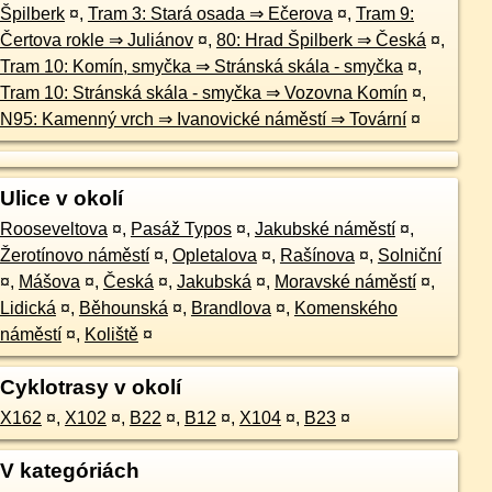
Špilberk
¤
,
Tram 3: Stará osada ⇒ Ečerova
¤
,
Tram 9:
Čertova rokle ⇒ Juliánov
¤
,
80: Hrad Špilberk ⇒ Česká
¤
,
Tram 10: Komín, smyčka ⇒ Stránská skála - smyčka
¤
,
Tram 10: Stránská skála - smyčka ⇒ Vozovna Komín
¤
,
N95: Kamenný vrch ⇒ Ivanovické náměstí ⇒ Tovární
¤
Ulice v okolí
Rooseveltova
¤
,
Pasáž Typos
¤
,
Jakubské náměstí
¤
,
Žerotínovo náměstí
¤
,
Opletalova
¤
,
Rašínova
¤
,
Solniční
¤
,
Mášova
¤
,
Česká
¤
,
Jakubská
¤
,
Moravské náměstí
¤
,
Lidická
¤
,
Běhounská
¤
,
Brandlova
¤
,
Komenského
náměstí
¤
,
Koliště
¤
Cyklotrasy v okolí
X162
¤
,
X102
¤
,
B22
¤
,
B12
¤
,
X104
¤
,
B23
¤
V kategóriách