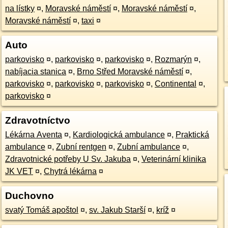
na lístky
¤
,
Moravské náměstí
¤
,
Moravské náměstí
¤
,
Moravské náměstí
¤
,
taxi
¤
Auto
parkovisko
¤
,
parkovisko
¤
,
parkovisko
¤
,
Rozmarýn
¤
,
nabíjacia stanica
¤
,
Brno Střed Moravské náměstí
¤
,
parkovisko
¤
,
parkovisko
¤
,
parkovisko
¤
,
Continental
¤
,
parkovisko
¤
Zdravotníctvo
Lékárna Aventa
¤
,
Kardiologická ambulance
¤
,
Praktická
ambulance
¤
,
Zubní rentgen
¤
,
Zubní ambulance
¤
,
Zdravotnické potřeby U Sv. Jakuba
¤
,
Veterinární klinika
JK VET
¤
,
Chytrá lékárna
¤
Duchovno
svatý Tomáš apoštol
¤
,
sv. Jakub Starší
¤
,
kríž
¤