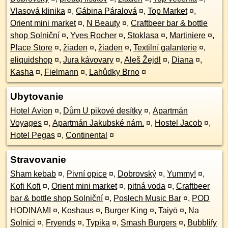
Vlasová klinika
¤
,
Gábina Páralová
¤
,
Top Market
¤
,
Orient mini market
¤
,
N Beauty
¤
,
Craftbeer bar & bottle
shop Solniční
¤
,
Yves Rocher
¤
,
Stoklasa
¤
,
Martiniere
¤
,
Place Store
¤
,
žiaden
¤
,
žiaden
¤
,
Textilní galanterie
¤
,
eliquidshop
¤
,
Jura kávovary
¤
,
Aleš Žejdl
¤
,
Diana
¤
,
Kasha
¤
,
Fielmann
¤
,
Lahůdky Brno
¤
Ubytovanie
Hotel Avion
¤
,
Dům U pikové desítky
¤
,
Apartmán
Voyages
¤
,
Apartmán Jakubské nám.
¤
,
Hostel Jacob
¤
,
Hotel Pegas
¤
,
Continental
¤
Stravovanie
Sham kebab
¤
,
Pivní opice
¤
,
Dobrovský
¤
,
Yummy!
¤
,
Kofi Kofi
¤
,
Orient mini market
¤
,
pitná voda
¤
,
Craftbeer
bar & bottle shop Solniční
¤
,
Poslech Music Bar
¤
,
POD
HODINAMI
¤
,
Koshaus
¤
,
Burger King
¤
,
Taiyō
¤
,
Na
Solnici
¤
,
Fryends
¤
,
Typika
¤
,
Smash Burgers
¤
,
Bubblify