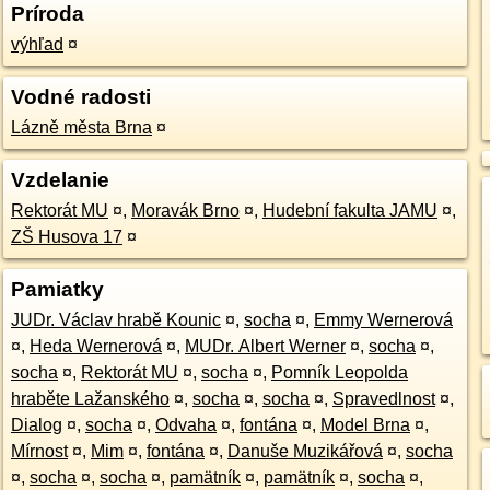
Príroda
výhľad
¤
Vodné radosti
Lázně města Brna
¤
Vzdelanie
Rektorát MU
¤
,
Moravák Brno
¤
,
Hudební fakulta JAMU
¤
,
ZŠ Husova 17
¤
Pamiatky
JUDr. Václav hrabě Kounic
¤
,
socha
¤
,
Emmy Wernerová
¤
,
Heda Wernerová
¤
,
MUDr. Albert Werner
¤
,
socha
¤
,
socha
¤
,
Rektorát MU
¤
,
socha
¤
,
Pomník Leopolda
hraběte Lažanského
¤
,
socha
¤
,
socha
¤
,
Spravedlnost
¤
,
Dialog
¤
,
socha
¤
,
Odvaha
¤
,
fontána
¤
,
Model Brna
¤
,
Mírnost
¤
,
Mim
¤
,
fontána
¤
,
Danuše Muzikářová
¤
,
socha
¤
,
socha
¤
,
socha
¤
,
pamätník
¤
,
pamätník
¤
,
socha
¤
,