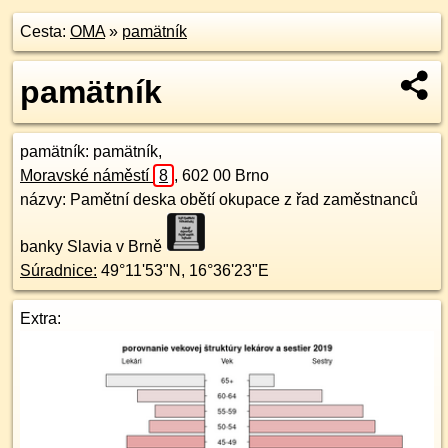
Cesta:
OMA
»
pamätník
pamätník
pamätník
: pamätník,
Moravské náměstí
8
,
602 00
Brno
názvy: Pamětní deska obětí okupace z řad zaměstnanců
banky Slavia v Brně
Súradnice:
49°11'53"N
,
16°36'23"E
Extra: