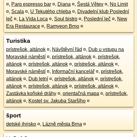
¤
,
Parq espresso bar
¤
,
Diana
¤
,
Šestá Větev
¤
,
No Limit
¤
,
Scala
¤
,
U Tekutého chleba
¤
,
Divadelní klub Poslední
leč
¤
,
La Vida Loca
¤
,
Soul bistro
¤
,
Poslední leč
¤
,
New
Era Restaurace
¤
,
Ramyeon Brno
¤
Turistika
prístrešok, altánok
¤
,
Návštěvní řád
¤
,
Dub u vstupu na
Moravské náměstí
¤
,
prístrešok, altánok
¤
,
prístrešok,
altánok
¤
,
prístrešok, altánok
¤
,
prístrešok, altánok
¤
,
Moravské náměstí
¤
,
Informační kancelář
¤
,
prístrešok,
altánok
¤
,
Dub letní
¤
,
prístrešok, altánok
¤
,
prístrešok,
altánok
¤
,
prístrešok, altánok
¤
,
prístrešok, altánok
¤
,
Zastávka koňské dráhy
¤
,
orientačná mapa
¤
,
prístrešok,
altánok
¤
,
Kostel sv. Jakuba Staršího
¤
šport
detské ihrisko
¤
,
Lázně města Brna
¤