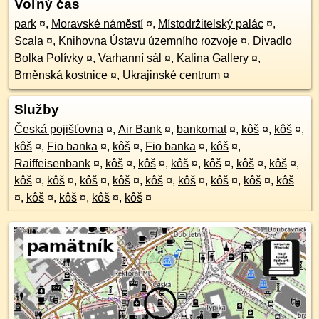
Voľný čas
park
¤
,
Moravské náměstí
¤
,
Místodržitelský palác
¤
,
Scala
¤
,
Knihovna Ústavu územního rozvoje
¤
,
Divadlo
Bolka Polívky
¤
,
Varhanní sál
¤
,
Kalina Gallery
¤
,
Brněnská kostnice
¤
,
Ukrajinské centrum
¤
Služby
Česká pojišťovna
¤
,
Air Bank
¤
,
bankomat
¤
,
kôš
¤
,
kôš
¤
,
kôš
¤
,
Fio banka
¤
,
kôš
¤
,
Fio banka
¤
,
kôš
¤
,
Raiffeisenbank
¤
,
kôš
¤
,
kôš
¤
,
kôš
¤
,
kôš
¤
,
kôš
¤
,
kôš
¤
,
kôš
¤
,
kôš
¤
,
kôš
¤
,
kôš
¤
,
kôš
¤
,
kôš
¤
,
kôš
¤
,
kôš
¤
,
kôš
¤
,
kôš
¤
,
kôš
¤
,
kôš
¤
,
kôš
¤