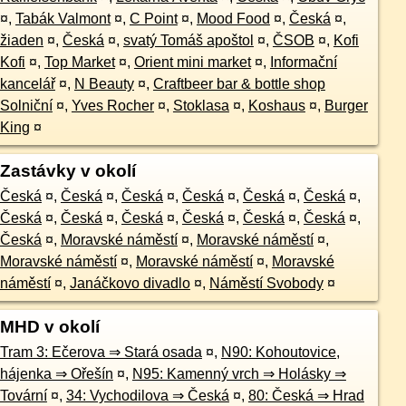
¤
,
Tabák Valmont
¤
,
C Point
¤
,
Mood Food
¤
,
Česká
¤
,
žiaden
¤
,
Česká
¤
,
svatý Tomáš apoštol
¤
,
ČSOB
¤
,
Kofi
Kofi
¤
,
Top Market
¤
,
Orient mini market
¤
,
Informační
kancelář
¤
,
N Beauty
¤
,
Craftbeer bar & bottle shop
Solniční
¤
,
Yves Rocher
¤
,
Stoklasa
¤
,
Koshaus
¤
,
Burger
King
¤
Zastávky v okolí
Česká
¤
,
Česká
¤
,
Česká
¤
,
Česká
¤
,
Česká
¤
,
Česká
¤
,
Česká
¤
,
Česká
¤
,
Česká
¤
,
Česká
¤
,
Česká
¤
,
Česká
¤
,
Česká
¤
,
Moravské náměstí
¤
,
Moravské náměstí
¤
,
Moravské náměstí
¤
,
Moravské náměstí
¤
,
Moravské
náměstí
¤
,
Janáčkovo divadlo
¤
,
Náměstí Svobody
¤
MHD v okolí
Tram 3: Ečerova ⇒ Stará osada
¤
,
N90: Kohoutovice,
hájenka ⇒ Ořešín
¤
,
N95: Kamenný vrch ⇒ Holásky ⇒
Tovární
¤
,
34: Vychodilova ⇒ Česká
¤
,
80: Česká ⇒ Hrad