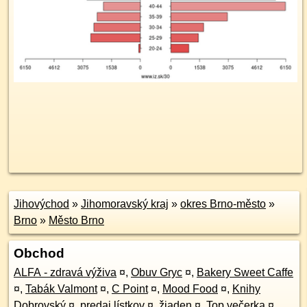
Jihovýchod
»
Jihomoravský kraj
»
okres Brno-město
»
Brno
»
Město Brno
Obchod
ALFA - zdravá výživa
¤
,
Obuv Gryc
¤
,
Bakery Sweet Caffe
¤
,
Tabák Valmont
¤
,
C Point
¤
,
Mood Food
¤
,
Knihy
Dobrovský
¤
,
predaj lístkov
¤
,
žiaden
¤
,
Top večerka
¤
,