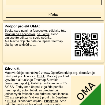
Podpor projekt OMA:
Spojte sa s nami
na facebooku
,
zdieľajte túto
stránku na Facebooku
,
na Twittri
, alebo
umiestnite odkaz na svoju stránku.
Ale hlavne doplňte dáta do Openstreetmap,
články do wikipédie, ...
Zdroj dát
Mapové údaje pochádzajú z
www.OpenStreetMap.org
, databáza je
prístupná pod licenciou
ODbL
.
Mapový podklad
vytvára a aktualizuje
Freemap Slovakia
(www.freemap.sk)
, šíriteľný pod licenciou CC-
BY-SA. Fotky sme čerpali z galérie portálu
freemap.sk, autori fotiek sú uvedení pri
jednotlivých fotkách a sú šíriteľné pod licenciou
CC a z wikipédie. Výškový profil trás čerpáme
z
SRTM
. Niečo vám chýba?
Pridajte to
. Sme
radi, že tvoríte slobodnú wiki mapu sveta.