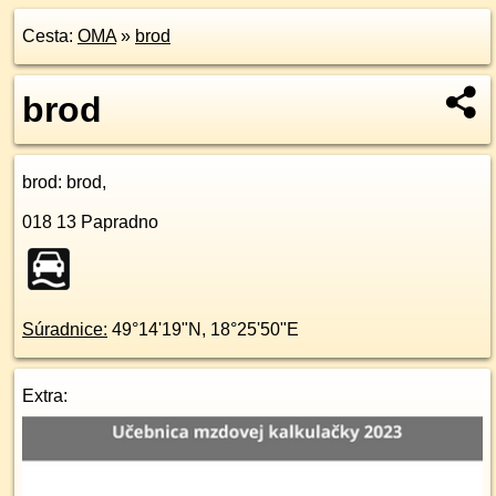
Cesta:
OMA
»
brod
brod
brod
: brod,
018 13
Papradno
Súradnice:
49°14'19"N
,
18°25'50"E
Extra: