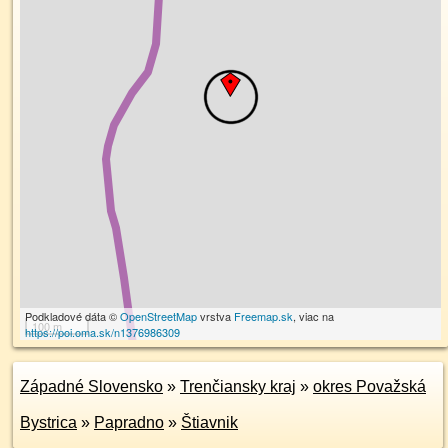
Podkladové dáta ©
OpenStreetMap
vrstva
Freemap.sk
, viac na
100 m
https://poi.oma.sk/n1376986309
Západné Slovensko
»
Trenčiansky kraj
»
okres Považská
Bystrica
»
Papradno
»
Štiavnik