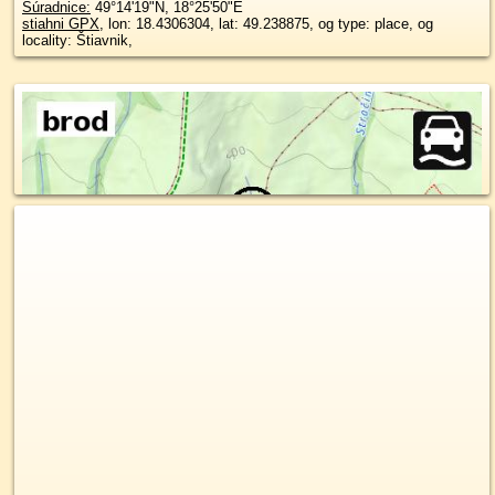
Súradnice:
49°14'19"N
,
18°25'50"E
stiahni GPX
, lon: 18.4306304, lat: 49.238875, og type: place, og
locality: Štiavnik,