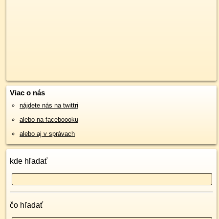
Viac o nás
nájdete nás na twittri
alebo na faceboooku
alebo aj v správach
kde hľadať
čo hľadať