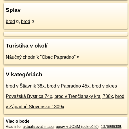
Splav
brod
¤
,
brod
¤
Turistika v okolí
Náučný chodník "Obec Papradno"
¤
V kategóriách
brod v Štiavnik 38x
,
brod v Papradno 45x
,
brod v okres
Považská Bystrica 74x
,
brod v Trenčiansky kraj 738x
,
brod
v Západné Slovensko 1309x
Viac o bode
Viac info:
aktualizovať mapu
,
uprav v JOSM (pokročilé)
,
1376986309
,