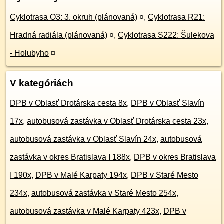
Cyklotrasa O3: 3. okruh (plánovaná)
¤
,
Cyklotrasa R21:
Hradná radiála (plánovaná)
¤
,
Cyklotrasa S222: Šulekova
- Holubyho
¤
V kategóriách
DPB v Oblasť Drotárska cesta 8x
,
DPB v Oblasť Slavín
17x
,
autobusová zastávka v Oblasť Drotárska cesta 23x
,
autobusová zastávka v Oblasť Slavín 24x
,
autobusová
zastávka v okres Bratislava I 188x
,
DPB v okres Bratislava
I 190x
,
DPB v Malé Karpaty 194x
,
DPB v Staré Mesto
234x
,
autobusová zastávka v Staré Mesto 254x
,
autobusová zastávka v Malé Karpaty 423x
,
DPB v