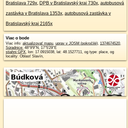
Bratislava 729x
,
DPB v Bratislavský kraj 730x
,
autobusová
zastávka v Bratislava 1353x
,
autobusová zastávka v
Bratislavský kraj 2165x
Viac o bode
Viac info:
aktualizovať mapu
,
uprav v JOSM (pokročilé)
,
1374674520
,
Súradnice:
48°9'9"N
,
17°5'29"E
stiahni GPX
, lon: 17.0915038, lat: 48.1527711, og type: place, og
locality: Oblasť Slavín,