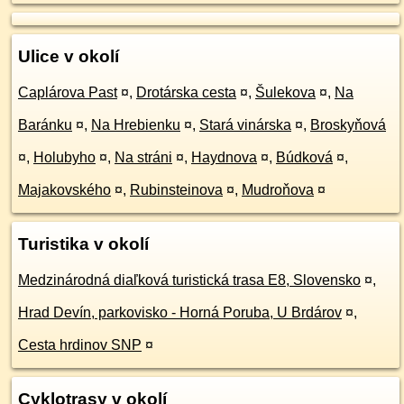
Ulice v okolí
Caplárova Past
¤
,
Drotárska cesta
¤
,
Šulekova
¤
,
Na
Baránku
¤
,
Na Hrebienku
¤
,
Stará vinárska
¤
,
Broskyňová
¤
,
Holubyho
¤
,
Na stráni
¤
,
Haydnova
¤
,
Búdková
¤
,
Majakovského
¤
,
Rubinsteinova
¤
,
Mudroňova
¤
Turistika v okolí
Medzinárodná diaľková turistická trasa E8, Slovensko
¤
,
Hrad Devín, parkovisko - Horná Poruba, U Brdárov
¤
,
Cesta hrdinov SNP
¤
Cyklotrasy v okolí