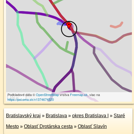
Podkladové dáta ©
OpenStreetMap
vrstva
Freemap.sk
, viac na
100 m
https://poi.oma.sk/n1374674520
Bratislavský kraj
»
Bratislava
»
okres Bratislava I
»
Staré
Mesto
»
Oblasť Drotárska cesta
»
Oblasť Slavín