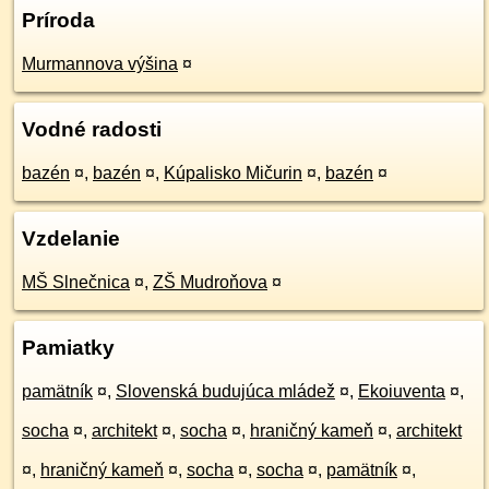
Príroda
Murmannova výšina
¤
Vodné radosti
bazén
¤
,
bazén
¤
,
Kúpalisko Mičurin
¤
,
bazén
¤
Vzdelanie
MŠ Slnečnica
¤
,
ZŠ Mudroňova
¤
Pamiatky
pamätník
¤
,
Slovenská budujúca mládež
¤
,
Ekoiuventa
¤
,
socha
¤
,
architekt
¤
,
socha
¤
,
hraničný kameň
¤
,
architekt
¤
,
hraničný kameň
¤
,
socha
¤
,
socha
¤
,
pamätník
¤
,