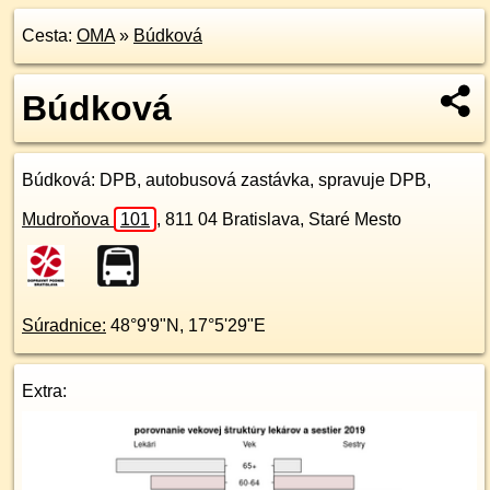
Cesta:
OMA
»
Búdková
Búdková
Búdková
: DPB, autobusová zastávka, spravuje DPB,
Mudroňova
101
,
811 04
Bratislava, Staré Mesto
Súradnice:
48°9'9"N
,
17°5'29"E
Extra: