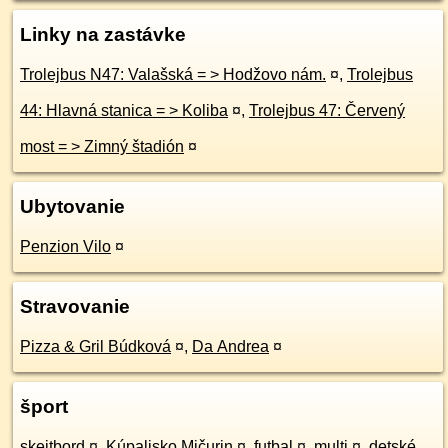
Linky na zastávke
Trolejbus N47: Valašská = > Hodžovo nám.
¤
,
Trolejbus
44: Hlavná stanica = > Koliba
¤
,
Trolejbus 47: Červený
most = > Zimný štadión
¤
Ubytovanie
Penzion Vilo
¤
Stravovanie
Pizza & Gril Búdková
¤
,
Da Andrea
¤
šport
skejtbord
¤
,
Kúpalisko Mičurin
¤
,
futbal
¤
,
multi
¤
,
detské