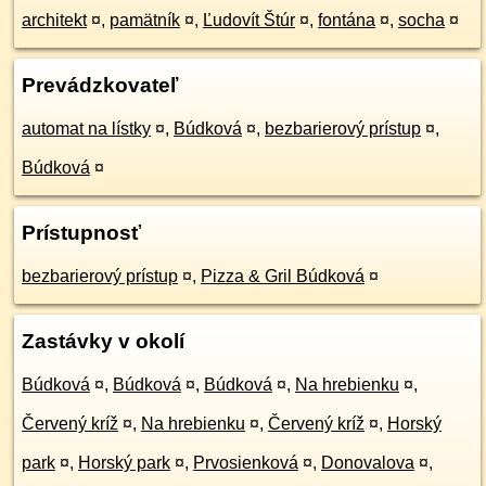
architekt
¤
,
pamätník
¤
,
Ľudovít Štúr
¤
,
fontána
¤
,
socha
¤
Prevádzkovateľ
automat na lístky
¤
,
Búdková
¤
,
bezbarierový prístup
¤
,
Búdková
¤
Prístupnosť
bezbarierový prístup
¤
,
Pizza & Gril Búdková
¤
Zastávky v okolí
Búdková
¤
,
Búdková
¤
,
Búdková
¤
,
Na hrebienku
¤
,
Červený kríž
¤
,
Na hrebienku
¤
,
Červený kríž
¤
,
Horský
park
¤
,
Horský park
¤
,
Prvosienková
¤
,
Donovalova
¤
,