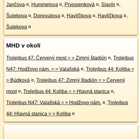
Jančova
¤
,
Hummelova
¤
,
Prvosienková
¤
,
Slavín
¤
,
Šulekova
¤
,
Donovalova
¤
,
Havlíčkova
¤
,
Havlíčkova
¤
,
Šulekova
¤
MHD v okolí
Trolejbus 47: Červený most = > Zimný štadión
¤
,
Trolejbus
N47: Hodžovo nám. = > Valašská
¤
,
Trolejbus 44: Koliba =
> Búdková
¤
,
Trolejbus 47: Zimný štadión = > Červený
most
¤
,
Trolejbus 44: Koliba = > Hlavná stanica
¤
,
Trolejbus N47: Valašská = > Hodžovo nám.
¤
,
Trolejbus
44: Hlavná stanica = > Koliba
¤