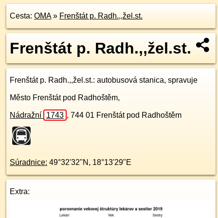
Cesta:
OMA
»
Frenštát p. Radh.,,žel.st.
Frenštát p. Radh.,,žel.st.
Frenštát p. Radh.,,žel.st.
: autobusová stanica, spravuje
Město Frenštát pod Radhoštěm,
Nádražní
1743
,
744 01
Frenštát pod Radhoštěm
Súradnice:
49°32'32"N
,
18°13'29"E
Extra: