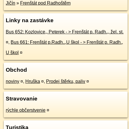
Jičín
»
Frenštát pod Radhoštěm
Linky na zastávke
Bus 652: Kozlovice,, Peterek - > Frenštát p. Radh.,, žel. st.
¤
,
Bus 661: Frenštát p.Radh..,U škol - > Frenštát p. Radh.,
U škol
¤
Obchod
noviny
¤
,
Hruška
¤
,
Prodej štěrku, paliv
¤
Stravovanie
rýchle občerstvenie
¤
Turistika