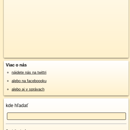
Viac o nás
nájdete nás na twittri
alebo na faceboooku
alebo aj v správach
kde hľadať