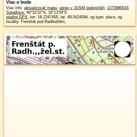
Viac o bode
Viac info:
aktualizovať mapu
,
uprav v JOSM (pokročilé)
,
1373990543
,
Súradnice:
49°32'32"N
,
18°13'29"E
stiahni GPX
, lon: 18.2247455, lat: 49.5424094, og type: place, og
locality: Frenštát pod Radhoštěm,