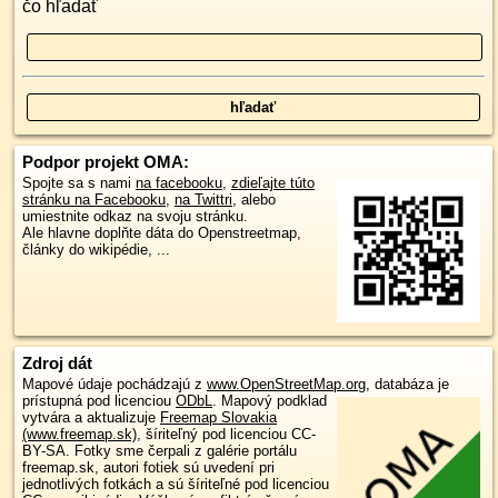
čo hľadať
Podpor projekt OMA:
Spojte sa s nami
na facebooku
,
zdieľajte túto
stránku na Facebooku
,
na Twittri
, alebo
umiestnite odkaz na svoju stránku.
Ale hlavne doplňte dáta do Openstreetmap,
články do wikipédie, ...
Zdroj dát
Mapové údaje pochádzajú z
www.OpenStreetMap.org
, databáza je
prístupná pod licenciou
ODbL
.
Mapový podklad
vytvára a aktualizuje
Freemap Slovakia
(www.freemap.sk)
, šíriteľný pod licenciou CC-
BY-SA. Fotky sme čerpali z galérie portálu
freemap.sk, autori fotiek sú uvedení pri
jednotlivých fotkách a sú šíriteľné pod licenciou