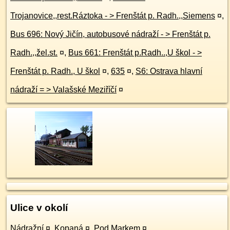
Trojanovice,,rest.Ráztoka - > Frenštát p. Radh.,,Siemens
¤
,
Bus 696: Nový Jičín, autobusové nádraží - > Frenštát p.
Radh.,,žel.st.
¤
,
Bus 661: Frenštát p.Radh..,U škol - >
Frenštát p. Radh., U škol
¤
,
635
¤
,
S6: Ostrava hlavní
nádraží = > Valašské Meziříčí
¤
Ulice v okolí
Nádražní
¤
,
Kopaná
¤
,
Pod Markem
¤