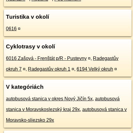
Turistika v okolí
0616
¤
Cyklotrasy v okolí
6016 Zašová - Frenštát p/R - Pustevny
¤
,
Radegastův
okruh 7
¤
,
Radegastův okruh 1
¤
,
6194 Velký okruh
¤
V kategóriách
autobusová stanica v okres Nový Jičín 5x
,
autobusová
stanica v Moravskoslezský kraj 29x
,
autobusová stanica v
Moravsko-sliezsko 29x