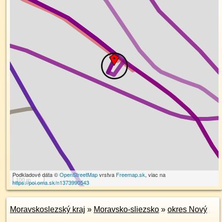
Podkladové dáta ©
OpenStreetMap
vrstva
Freemap.sk
, viac na
100 m
https://poi.oma.sk/n1373990543
Moravskoslezský kraj
»
Moravsko-sliezsko
»
okres Nový