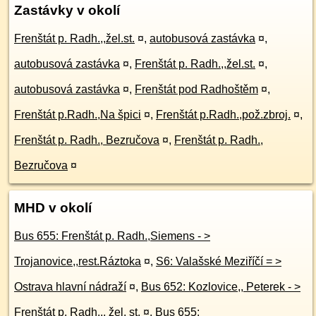
Zastávky v okolí
Frenštát p. Radh.,,žel.st.
¤
,
autobusová zastávka
¤
,
autobusová zastávka
¤
,
Frenštát p. Radh.,,žel.st.
¤
,
autobusová zastávka
¤
,
Frenštát pod Radhoštěm
¤
,
Frenštát p.Radh.,Na špici
¤
,
Frenštát p.Radh.,pož.zbroj.
¤
,
Frenštát p. Radh., Bezručova
¤
,
Frenštát p. Radh.,
Bezručova
¤
MHD v okolí
Bus 655: Frenštát p. Radh.,Siemens - >
Trojanovice,,rest.Ráztoka
¤
,
S6: Valašské Meziříčí = >
Ostrava hlavní nádraží
¤
,
Bus 652: Kozlovice,, Peterek - >
Frenštát p. Radh.,, žel. st.
¤
,
Bus 655: