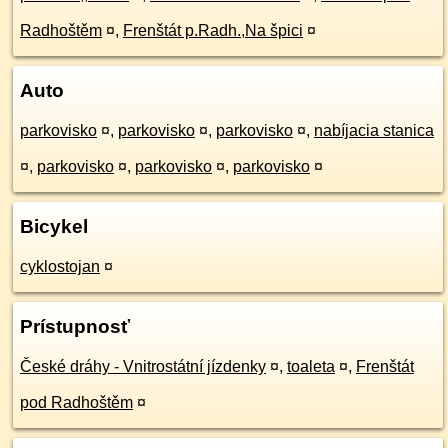
Radhoštěm
¤
,
Frenštát p.Radh.,Na špici
¤
Auto
parkovisko
¤
,
parkovisko
¤
,
parkovisko
¤
,
nabíjacia stanica
¤
,
parkovisko
¤
,
parkovisko
¤
,
parkovisko
¤
Bicykel
cyklostojan
¤
Prístupnosť
České dráhy - Vnitrostátní jízdenky
¤
,
toaleta
¤
,
Frenštát
pod Radhoštěm
¤