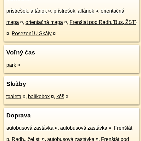
prístrešok, altánok
¤
,
prístrešok, altánok
¤
,
orientačná
mapa
¤
,
orientačná mapa
¤
,
Frenštát pod Radh.(Bus, ŽST)
¤
,
Posezení U Skály
¤
Voľný čas
park
¤
Služby
toaleta
¤
,
balíkobox
¤
,
kôš
¤
Doprava
autobusová zastávka
¤
,
autobusová zastávka
¤
,
Frenštát
p. Radh.,,žel.st.
¤
,
autobusová zastávka
¤
,
Frenštát pod