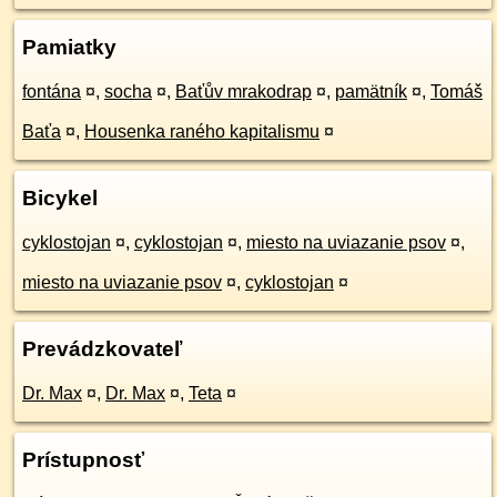
Pamiatky
fontána
¤
,
socha
¤
,
Baťův mrakodrap
¤
,
pamätník
¤
,
Tomáš
Baťa
¤
,
Housenka raného kapitalismu
¤
Bicykel
cyklostojan
¤
,
cyklostojan
¤
,
miesto na uviazanie psov
¤
,
miesto na uviazanie psov
¤
,
cyklostojan
¤
Prevádzkovateľ
Dr. Max
¤
,
Dr. Max
¤
,
Teta
¤
Prístupnosť