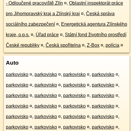
- Odloučené pracoviště Zlín
¤
,
Oblastní inspektorát práce
pro Jihomoravský kraj a Zlínský kraj
¤
,
Česká správa
sociálního zabezpečení
¤
,
Energetická agentura Zlínského
kraje, o.p.s.
¤
,
Úřad práce
¤
,
Státní fond životního prostředí
České republiky
¤
,
Česká spořitelna
¤
,
Z-Box
¤
,
polícia
¤
Auto
parkovisko
¤
,
parkovisko
¤
,
parkovisko
¤
,
parkovisko
¤
,
parkovisko
¤
,
parkovisko
¤
,
parkovisko
¤
,
parkovisko
¤
,
parkovisko
¤
,
parkovisko
¤
,
parkovisko
¤
,
parkovisko
¤
,
parkovisko
¤
,
parkovisko
¤
,
parkovisko
¤
,
parkovisko
¤
,
parkovisko
¤
,
parkovisko
¤
,
parkovisko
¤
,
parkovisko
¤
,
parkovisko
¤
,
parkovisko
¤
,
parkovisko
¤
,
parkovisko
¤
,