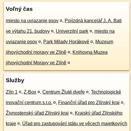
Voľný čas
miesto na uviazanie psov
¤
,
Pojízdná kancelář J. A. Bati
ve výtahu 21. budovy
¤
,
Univerzitní park
¤
,
miesto na
uviazanie psov
¤
,
Park Milady Horákové
¤
,
Muzeum
jihovýchodní moravy ve Zlíně
¤
,
Knihovna Muzea
jihovýchodní Moravy ve Zlíně
¤
Služby
Zlín 1
¤
,
Z-Box
¤
,
Centrum Žluté dveře
¤
,
Technologické
inovační centrum s.r.o.
¤
,
Finanční úřad pro Zlínský kraj
¤
,
Živnostenský úřad Zlínský kraj
¤
,
Krajský úřad Zlínského
kraje
¤
,
Úřad pro zastupování státu ve věcech majetkových