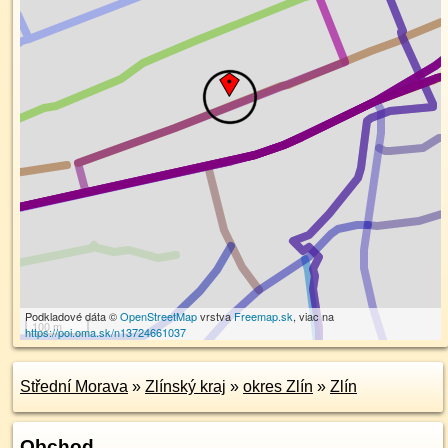
Podkladové dáta ©
OpenStreetMap
vrstva
Freemap.sk
, viac na
100 m
https://poi.oma.sk/n13724661037
Střední Morava
»
Zlínský kraj
»
okres Zlín
»
Zlín
Obchod