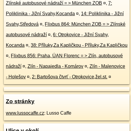
Zlínské autobusové nádraží = > München ZOB
¤
,
7:
Poliklinika - Jižní Svahy,Kocanda
¤
,
14: Poliklinika - Jižní
Svahy,Středová
¤
,
Flixbus 864: München ZOB = > Zlínské
autobusové nádraží
¤
,
6: Otrokovice - Jižní Svahy,
Kocanda
¤
,
38: Příluky,Za Kapličkou - Příluky,Za Kapličkou
¤
,
Flixbus 856: Praha, ÚAN Florenc = > Zlín, autobusové
nádraží
¤
,
Zlín - Napajedla - Komárov
¤
,
Zlín - Malenovice
- Holešov
¤
,
2: Bartošova čtvrť - Otrokovice,žel.st.
¤
Zo stránky
www.lussocaffe.cz
: Lusso Caffe
Ulice v okolí