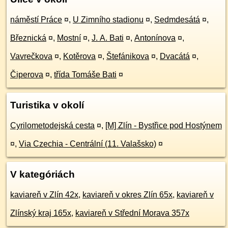
náměstí Práce
¤
,
U Zimního stadionu
¤
,
Sedmdesátá
¤
,
Březnická
¤
,
Mostní
¤
,
J. A. Bati
¤
,
Antonínova
¤
,
Vavrečkova
¤
,
Kotěrova
¤
,
Štefánikova
¤
,
Dvacátá
¤
,
Čiperova
¤
,
třída Tomáše Bati
¤
Turistika v okolí
Cyrilometodejská cesta
¤
,
[M] Zlín - Bystřice pod Hostýnem
¤
,
Via Czechia - Centrální (11. Valašsko)
¤
V kategóriách
kaviareň v Zlín 42x
,
kaviareň v okres Zlín 65x
,
kaviareň v
Zlínský kraj 165x
,
kaviareň v Střední Morava 357x