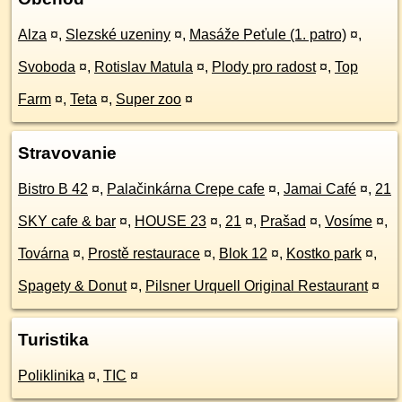
Alza
¤
,
Slezské uzeniny
¤
,
Masáže Peťule (1. patro)
¤
,
Svoboda
¤
,
Rotislav Matula
¤
,
Plody pro radost
¤
,
Top
Farm
¤
,
Teta
¤
,
Super zoo
¤
Stravovanie
Bistro B 42
¤
,
Palačinkárna Crepe cafe
¤
,
Jamai Café
¤
,
21
SKY cafe & bar
¤
,
HOUSE 23
¤
,
21
¤
,
Prašad
¤
,
Vosíme
¤
,
Továrna
¤
,
Prostě restaurace
¤
,
Blok 12
¤
,
Kostko park
¤
,
Spagety & Donut
¤
,
Pilsner Urquell Original Restaurant
¤
Turistika
Poliklinika
¤
,
TIC
¤