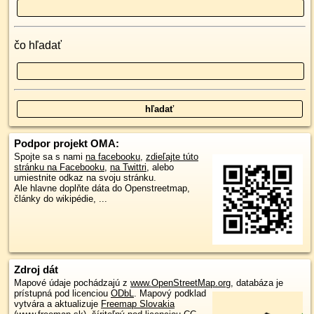
čo hľadať
Podpor projekt OMA:
Spojte sa s nami
na facebooku
,
zdieľajte túto
stránku na Facebooku
,
na Twittri
, alebo
umiestnite odkaz na svoju stránku.
Ale hlavne doplňte dáta do Openstreetmap,
články do wikipédie, ...
Zdroj dát
Mapové údaje pochádzajú z
www.OpenStreetMap.org
, databáza je
prístupná pod licenciou
ODbL
.
Mapový podklad
vytvára a aktualizuje
Freemap Slovakia