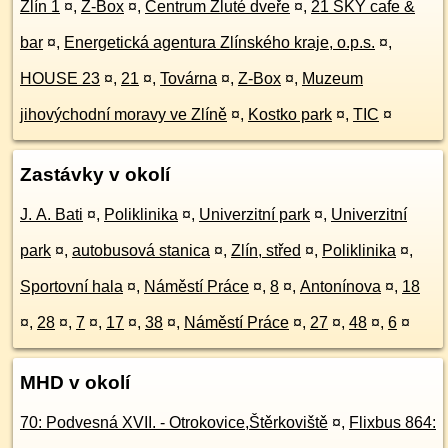
Zlín 1
¤
,
Z-Box
¤
,
Centrum Žluté dveře
¤
,
21 SKY cafe &
bar
¤
,
Energetická agentura Zlínského kraje, o.p.s.
¤
,
HOUSE 23
¤
,
21
¤
,
Továrna
¤
,
Z-Box
¤
,
Muzeum
jihovýchodní moravy ve Zlíně
¤
,
Kostko park
¤
,
TIC
¤
Zastávky v okolí
J. A. Bati
¤
,
Poliklinika
¤
,
Univerzitní park
¤
,
Univerzitní
park
¤
,
autobusová stanica
¤
,
Zlín, střed
¤
,
Poliklinika
¤
,
Sportovní hala
¤
,
Náměstí Práce
¤
,
8
¤
,
Antonínova
¤
,
18
¤
,
28
¤
,
7
¤
,
17
¤
,
38
¤
,
Náměstí Práce
¤
,
27
¤
,
48
¤
,
6
¤
MHD v okolí
70: Podvesná XVII. - Otrokovice,Štěrkoviště
¤
,
Flixbus 864: