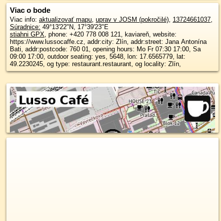
Viac o bode
Viac info:
aktualizovať mapu
,
uprav v JOSM (pokročilé)
,
13724661037
,
Súradnice:
49°13'22"N
,
17°39'23"E
stiahni GPX
, phone: +420 778 008 121, kaviareň, website:
https://www.lussocaffe.cz, addr:city: Zlín, addr:street: Jana Antonína
Bati, addr:postcode: 760 01, opening hours: Mo Fr 07:30 17:00, Sa
09:00 17:00, outdoor seating: yes, 5648, lon: 17.6565779, lat:
49.2230245, og type: restaurant.restaurant, og locality: Zlín,