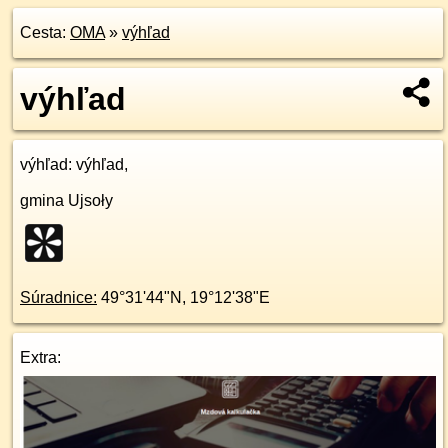
Cesta:
OMA
»
výhľad
výhľad
výhľad
: výhľad,
gmina Ujsoły
Súradnice:
49°31'44"N
,
19°12'38"E
Extra: