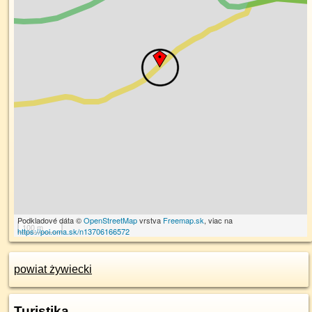
Podkladové dáta ©
OpenStreetMap
vrstva
Freemap.sk
, viac na
100 m
https://poi.oma.sk/n13706166572
powiat żywiecki
Turistika