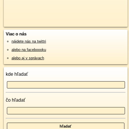
Viac o nás
nájdete nás na twittri
alebo na faceboooku
alebo aj v správach
kde hľadať
čo hľadať