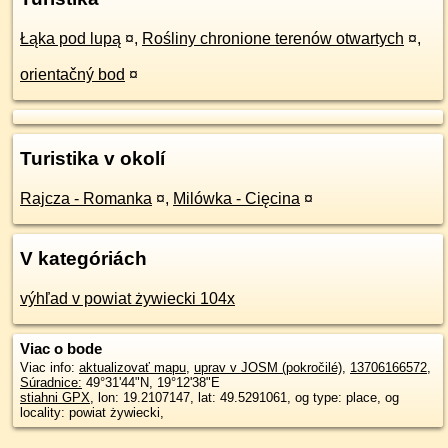
Łąka pod lupą
¤
,
Rośliny chronione terenów otwartych
¤
,
orientačný bod
¤
Turistika v okolí
Rajcza - Romanka
¤
,
Milówka - Cięcina
¤
V kategóriách
výhľad v powiat żywiecki 104x
Viac o bode
Viac info:
aktualizovať mapu
,
uprav v JOSM (pokročilé)
,
13706166572
,
Súradnice:
49°31'44"N
,
19°12'38"E
stiahni GPX
, lon: 19.2107147, lat: 49.5291061, og type: place, og
locality: powiat żywiecki,