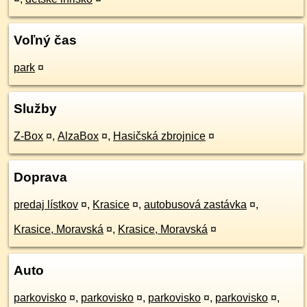
Voľný čas
park
¤
Služby
Z-Box
¤
,
AlzaBox
¤
,
Hasičská zbrojnice
¤
Doprava
predaj lístkov
¤
,
Krasice
¤
,
autobusová zastávka
¤
,
Krasice, Moravská
¤
,
Krasice, Moravská
¤
Auto
parkovisko
¤
,
parkovisko
¤
,
parkovisko
¤
,
parkovisko
¤
,