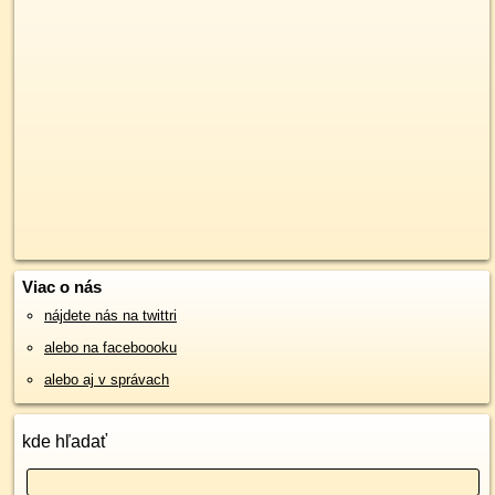
Viac o nás
nájdete nás na twittri
alebo na faceboooku
alebo aj v správach
kde hľadať