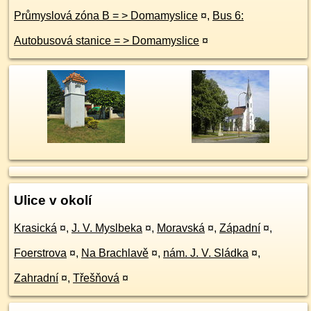
Průmyslová zóna B = > Domamyslice
¤
,
Bus 6:
Autobusová stanice = > Domamyslice
¤
Ulice v okolí
Krasická
¤
,
J. V. Myslbeka
¤
,
Moravská
¤
,
Západní
¤
,
Foerstrova
¤
,
Na Brachlavě
¤
,
nám. J. V. Sládka
¤
,
Zahradní
¤
,
Třešňová
¤