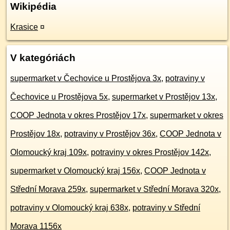
Wikipédia
Krasice
¤
V kategóriách
supermarket v Čechovice u Prostějova 3x
,
potraviny v
Čechovice u Prostějova 5x
,
supermarket v Prostějov 13x
,
COOP Jednota v okres Prostějov 17x
,
supermarket v okres
Prostějov 18x
,
potraviny v Prostějov 36x
,
COOP Jednota v
Olomoucký kraj 109x
,
potraviny v okres Prostějov 142x
,
supermarket v Olomoucký kraj 156x
,
COOP Jednota v
Střední Morava 259x
,
supermarket v Střední Morava 320x
,
potraviny v Olomoucký kraj 638x
,
potraviny v Střední
Morava 1156x