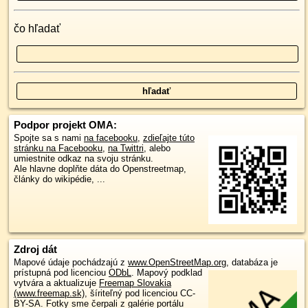
čo hľadať
Podpor projekt OMA:
Spojte sa s nami
na facebooku
,
zdieľajte túto
stránku na Facebooku
,
na Twittri
, alebo
umiestnite odkaz na svoju stránku.
Ale hlavne doplňte dáta do Openstreetmap,
články do wikipédie, ...
Zdroj dát
Mapové údaje pochádzajú z
www.OpenStreetMap.org
, databáza je
prístupná pod licenciou
ODbL
.
Mapový podklad
vytvára a aktualizuje
Freemap Slovakia
(www.freemap.sk)
, šíriteľný pod licenciou CC-
BY-SA. Fotky sme čerpali z galérie portálu