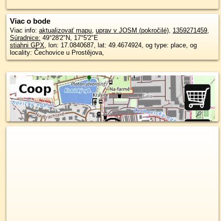
Viac o bode
Viac info:
aktualizovať mapu
,
uprav v JOSM (pokročilé)
,
1359271459
,
Súradnice:
49°28'2"N
,
17°5'2"E
stiahni GPX
, lon: 17.0840687, lat: 49.4674924, og type: place, og
locality: Čechovice u Prostějova,