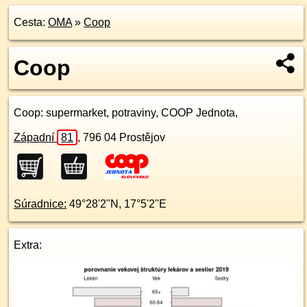
Cesta:
OMA
»
Coop
Coop
Coop
: supermarket, potraviny, COOP Jednota,
Západní
81
,
796 04
Prostějov
Súradnice:
49°28'2"N
,
17°5'2"E
Extra: