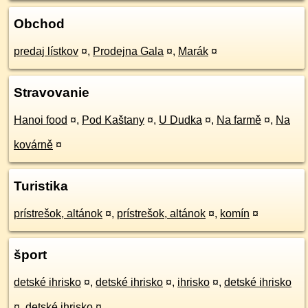
Obchod
predaj lístkov
¤
,
Prodejna Gala
¤
,
Marák
¤
Stravovanie
Hanoi food
¤
,
Pod Kaštany
¤
,
U Dudka
¤
,
Na farmě
¤
,
Na
kovárně
¤
Turistika
prístrešok, altánok
¤
,
prístrešok, altánok
¤
,
komín
¤
šport
detské ihrisko
¤
,
detské ihrisko
¤
,
ihrisko
¤
,
detské ihrisko
¤
,
detské ihrisko
¤