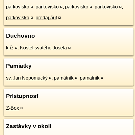
parkovisko
¤
,
parkovisko
¤
,
parkovisko
¤
,
parkovisko
¤
,
parkovisko
¤
,
predaj áut
¤
Duchovno
kríž
¤
,
Kostel svatého Josefa
¤
Pamiatky
sv. Jan Nepomucký
¤
,
pamätník
¤
,
pamätník
¤
Prístupnosť
Z-Box
¤
Zastávky v okolí