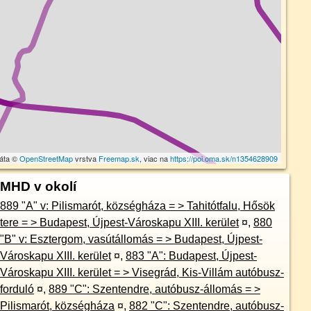
dáta ©
OpenStreetMap
vrstva
Freemap.sk
, viac na
https://poi.oma.sk/n1354628909
MHD v okolí
889 "A" v: Pilismarót, községháza = > Tahitótfalu, Hősök
tere = > Budapest, Újpest-Városkapu XIII. kerület
¤
,
880
"B" v: Esztergom, vasútállomás = > Budapest, Újpest-
Városkapu XIII. kerület
¤
,
883 "A": Budapest, Újpest-
Városkapu XIII. kerület = > Visegrád, Kis-Villám autóbusz-
forduló
¤
,
889 "C": Szentendre, autóbusz-állomás = >
Pilismarót, községháza
¤
,
882 "C": Szentendre, autóbusz-