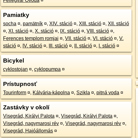
Fellegvár Óvoda
¤
Pamiatky
socha
¤
,
pamätník
¤
,
XIV. stáció
¤
,
XIII. stáció
¤
,
XII. stáció
¤
,
XI. stáció
¤
,
X. stáció
¤
,
IX. stáció
¤
,
VIII. stáció
¤
,
Ferences templom romjai
¤
,
VII. stáció
¤
,
VI. stáció
¤
,
V.
stáció
¤
,
IV. stáció
¤
,
III. stáció
¤
,
II. stáció
¤
,
I. stáció
¤
Bicykel
cyklostojan
¤
,
cyklopumpa
¤
Prístupnosť
Tourinform
¤
,
Kálvária-kápolna
¤
,
Szikla
¤
,
pitná voda
¤
Zastávky v okolí
Visegrád, Királyi Palota
¤
,
Visegrád, Királyi Palota
¤
,
Visegrád, nagymarosi rév
¤
,
Visegrád, nagymarosi rév
¤
,
Visegrád, Hajóállomás
¤