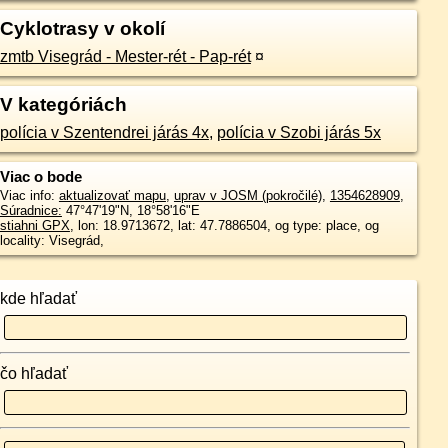
Cyklotrasy v okolí
zmtb Visegrád - Mester-rét - Pap-rét‬
¤
V kategóriách
polícia v Szentendrei járás 4x
,
polícia v Szobi járás 5x
Viac o bode
Viac info:
aktualizovať mapu
,
uprav v JOSM (pokročilé)
,
1354628909
,
Súradnice:
47°47'19"N
,
18°58'16"E
stiahni GPX
, lon: 18.9713672, lat: 47.7886504, og type: place, og
locality: Visegrád,
kde hľadať
čo hľadať