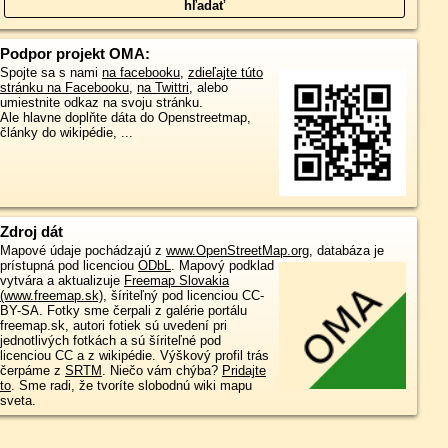
Podpor projekt OMA:
Spojte sa s nami
na facebooku
,
zdieľajte túto
stránku na Facebooku
,
na Twittri
, alebo
umiestnite odkaz na svoju stránku.
Ale hlavne doplňte dáta do Openstreetmap,
články do wikipédie, ...
Zdroj dát
Mapové údaje pochádzajú z
www.OpenStreetMap.org
, databáza je
prístupná pod licenciou
ODbL
.
Mapový podklad
vytvára a aktualizuje
Freemap Slovakia
(www.freemap.sk)
, šíriteľný pod licenciou CC-
BY-SA. Fotky sme čerpali z galérie portálu
freemap.sk, autori fotiek sú uvedení pri
jednotlivých fotkách a sú šíriteľné pod
licenciou CC a z wikipédie. Výškový profil trás
čerpáme z
SRTM
. Niečo vám chýba?
Pridajte
to
. Sme radi, že tvoríte slobodnú wiki mapu
sveta.