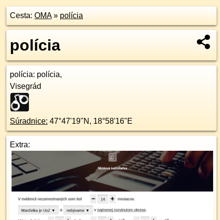
Cesta:
OMA
»
polícia
polícia
polícia
: polícia,
Visegrád
Súradnice:
47°47'19"N
,
18°58'16"E
Extra: