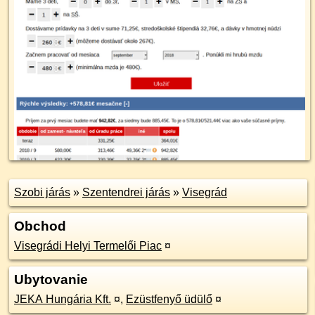
Szobi járás
»
Szentendrei járás
»
Visegrád
Obchod
Visegrádi Helyi Termelői Piac
¤
Ubytovanie
JEKA Hungária Kft.
¤
,
Ezüstfenyő üdülő
¤