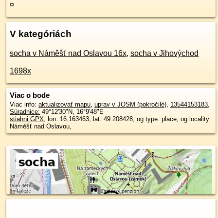
¤
V kategóriách
socha v Náměšť nad Oslavou 16x
,
socha v Jihovýchod
1698x
Viac o bode
Viac info:
aktualizovať mapu
,
uprav v JOSM (pokročilé)
,
13544153183
,
Súradnice:
49°12'30"N
,
16°9'48"E
stiahni GPX
, lon: 16.163463, lat: 49.208428, og type: place, og locality:
Náměšť nad Oslavou,