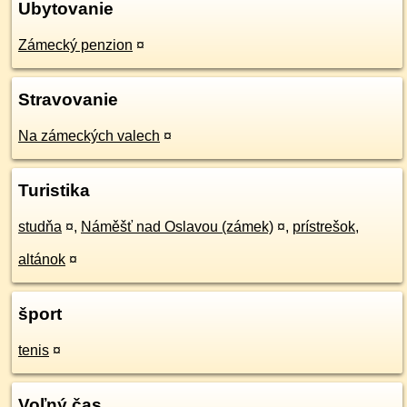
Ubytovanie
Zámecký penzion
¤
Stravovanie
Na zámeckých valech
¤
Turistika
studňa
¤
,
Náměšť nad Oslavou (zámek)
¤
,
prístrešok,
altánok
¤
šport
tenis
¤
Voľný čas