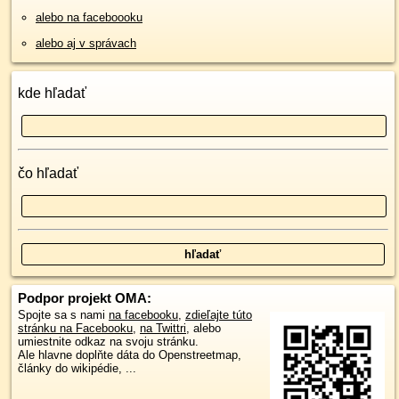
alebo na faceboooku
alebo aj v správach
kde hľadať
čo hľadať
Podpor projekt OMA:
Spojte sa s nami
na facebooku
,
zdieľajte túto
stránku na Facebooku
,
na Twittri
, alebo
umiestnite odkaz na svoju stránku.
Ale hlavne doplňte dáta do Openstreetmap,
články do wikipédie, ...