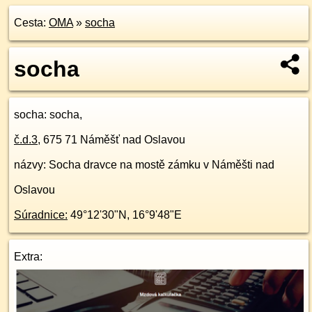
Cesta:
OMA
»
socha
socha
socha
: socha,
č.d.
3
,
675 71
Náměšť nad Oslavou
názvy: Socha dravce na mostě zámku v Náměšti nad
Oslavou
Súradnice:
49°12'30"N
,
16°9'48"E
Extra: