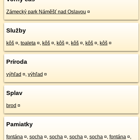
Zámecký park Náměšť nad Oslavou
¤
Služby
kôš
¤
,
toaleta
¤
,
kôš
¤
,
kôš
¤
,
kôš
¤
,
kôš
¤
,
kôš
¤
Príroda
výhľad
¤
,
výhľad
¤
Splav
brod
¤
Pamiatky
fontána
¤
,
socha
¤
,
socha
¤
,
socha
¤
,
socha
¤
,
fontána
¤
,