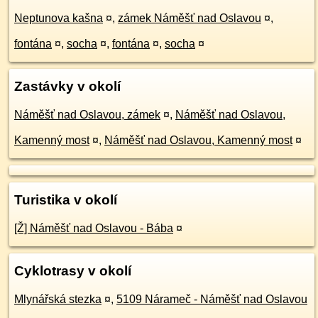
Neptunova kašna
¤
,
zámek Náměšť nad Oslavou
¤
,
fontána
¤
,
socha
¤
,
fontána
¤
,
socha
¤
Zastávky v okolí
Náměšť nad Oslavou, zámek
¤
,
Náměšť nad Oslavou,
Kamenný most
¤
,
Náměšť nad Oslavou, Kamenný most
¤
Turistika v okolí
[Ž] Náměšť nad Oslavou - Bába
¤
Cyklotrasy v okolí
Mlynářská stezka
¤
,
5109 Nárameč - Náměšť nad Oslavou