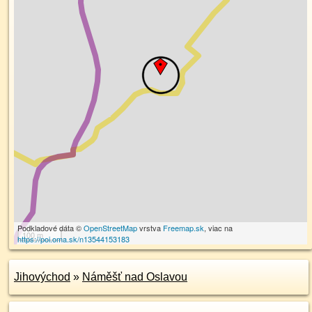
Podkladové dáta ©
OpenStreetMap
vrstva
Freemap.sk
, viac na
100 m
https://poi.oma.sk/n13544153183
Jihovýchod
»
Náměšť nad Oslavou