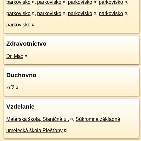
parkovisko
¤
,
parkovisko
¤
,
parkovisko
¤
,
parkovisko
¤
,
parkovisko
¤
,
parkovisko
¤
,
parkovisko
¤
,
parkovisko
¤
,
parkovisko
¤
Zdravotníctvo
Dr. Max
¤
Duchovno
kríž
¤
Vzdelanie
Materská škola, Staničná ul.
¤
,
Súkromná základná
umelecká škola Piešťany
¤