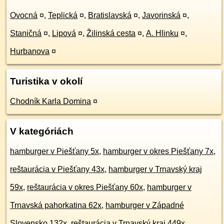
Ovocná
¤
,
Teplická
¤
,
Bratislavská
¤
,
Javorinská
¤
,
Staničná
¤
,
Lipová
¤
,
Žilinská cesta
¤
,
A. Hlinku
¤
,
Hurbanova
¤
Turistika v okolí
Chodník Karla Domina
¤
V kategóriách
hamburger v Piešťany 5x
,
hamburger v okres Piešťany 7x
,
reštaurácia v Piešťany 43x
,
hamburger v Trnavský kraj
59x
,
reštaurácia v okres Piešťany 60x
,
hamburger v
Trnavská pahorkatina 62x
,
hamburger v Západné
Slovensko 132x
,
reštaurácia v Trnavský kraj 449x
,