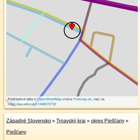
Podkladové dáta ©
OpenStreetMap
vrstva
Freemap.sk
, viac na
100 m
https://poi.oma.sk/n1348070733
Západné Slovensko
»
Trnavský kraj
»
okres Piešťany
»
Piešťany