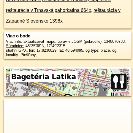
reštaurácia v Trnavská pahorkatina 664x
,
reštaurácia v
Západné Slovensko 1398x
Viac o bode
Viac info:
aktualizovať mapu
,
uprav v JOSM (pokročilé)
,
1348070733
,
Súradnice:
48°35'38"N
,
17°49'23"E
stiahni GPX
, lon: 17.8230829, lat: 48.594095, og type: place, og
locality: Piešťany,