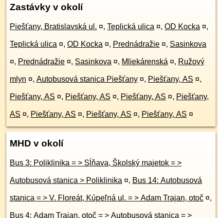
Zastávky v okolí
Piešťany, Bratislavská ul.
¤
,
Teplická ulica
¤
,
OD Kocka
¤
,
Teplická ulica
¤
,
OD Kocka
¤
,
Prednádražie
¤
,
Sasinkova
¤
,
Prednádražie
¤
,
Sasinkova
¤
,
Mliekárenská
¤
,
Ružový
mlyn
¤
,
Autobusová stanica Piešťany
¤
,
Piešťany, AS
¤
,
Piešťany, AS
¤
,
Piešťany, AS
¤
,
Piešťany, AS
¤
,
Piešťany,
AS
¤
,
Piešťany, AS
¤
,
Piešťany, AS
¤
,
Piešťany, AS
¤
MHD v okolí
Bus 3: Poliklinika = > Sĺňava, Školský majetok = >
Autobusová stanica > Poliklinika
¤
,
Bus 14: Autobusová
stanica = > V. Floreát, Kúpeľná ul. = > Adam Trajan, otoč
¤
,
Bus 4: Adam Trajan, otoč = > Autobusová stanica = >