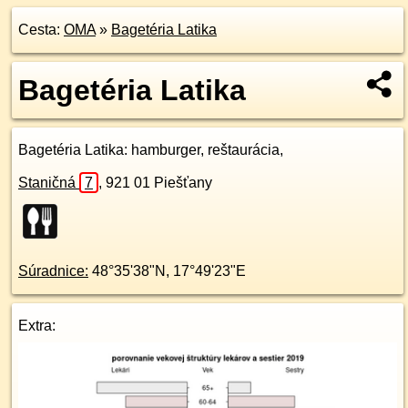
Cesta:
OMA
»
Bagetéria Latika
Bagetéria Latika
Bagetéria Latika
: hamburger, reštaurácia,
Staničná
7
,
921 01
Piešťany
Súradnice:
48°35'38"N
,
17°49'23"E
Extra: