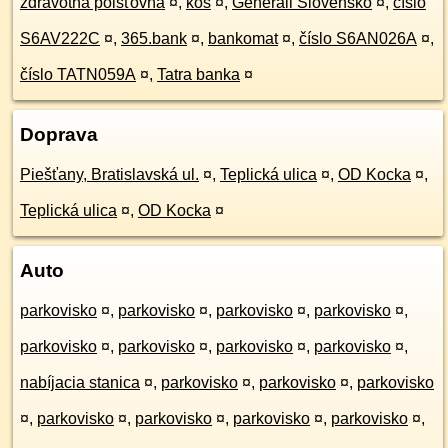
zdravotná poisťovňa
¤
,
kôš
¤
,
Generali Slovensko
¤
,
číslo
S6AV222C
¤
,
365.bank
¤
,
bankomat
¤
,
číslo S6AN026A
¤
,
číslo TATN059A
¤
,
Tatra banka
¤
Doprava
Piešťany, Bratislavská ul.
¤
,
Teplická ulica
¤
,
OD Kocka
¤
,
Teplická ulica
¤
,
OD Kocka
¤
Auto
parkovisko
¤
,
parkovisko
¤
,
parkovisko
¤
,
parkovisko
¤
,
parkovisko
¤
,
parkovisko
¤
,
parkovisko
¤
,
parkovisko
¤
,
nabíjacia stanica
¤
,
parkovisko
¤
,
parkovisko
¤
,
parkovisko
¤
,
parkovisko
¤
,
parkovisko
¤
,
parkovisko
¤
,
parkovisko
¤
,