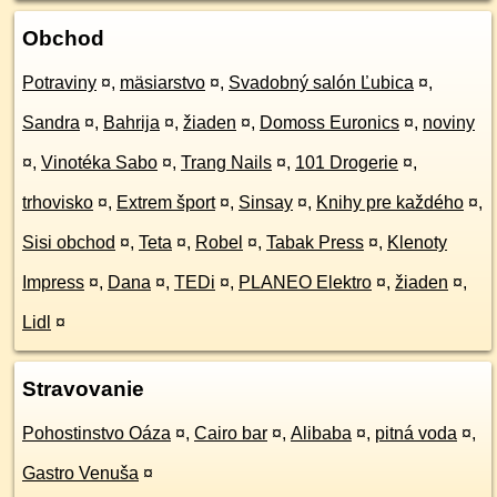
Obchod
Potraviny
¤
,
mäsiarstvo
¤
,
Svadobný salón Ľubica
¤
,
Sandra
¤
,
Bahrija
¤
,
žiaden
¤
,
Domoss Euronics
¤
,
noviny
¤
,
Vinotéka Sabo
¤
,
Trang Nails
¤
,
101 Drogerie
¤
,
trhovisko
¤
,
Extrem šport
¤
,
Sinsay
¤
,
Knihy pre každého
¤
,
Sisi obchod
¤
,
Teta
¤
,
Robel
¤
,
Tabak Press
¤
,
Klenoty
Impress
¤
,
Dana
¤
,
TEDi
¤
,
PLANEO Elektro
¤
,
žiaden
¤
,
Lidl
¤
Stravovanie
Pohostinstvo Oáza
¤
,
Cairo bar
¤
,
Alibaba
¤
,
pitná voda
¤
,
Gastro Venuša
¤