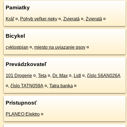
Pamiatky
Kráľ
¤
,
Pohyb veľkej rieky
¤
,
Zvieratá
¤
,
Zvieratá
¤
Bicykel
cyklostojan
¤
,
miesto na uviazanie psov
¤
Prevádzkovateľ
101 Drogerie
¤
,
Teta
¤
,
Dr. Max
¤
,
Lidl
¤
,
číslo S6AN026A
¤
,
číslo TATN059A
¤
,
Tatra banka
¤
Prístupnosť
PLANEO Elektro
¤