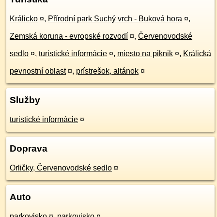
Králicko
¤
,
Přírodní park Suchý vrch - Buková hora
¤
,
Zemská koruna - evropské rozvodí
¤
,
Červenovodské
sedlo
¤
,
turistické informácie
¤
,
miesto na piknik
¤
,
Králická
pevnostní oblast
¤
,
prístrešok, altánok
¤
Služby
turistické informácie
¤
Doprava
Orličky, Červenovodské sedlo
¤
Auto
parkovisko
¤
,
parkovisko
¤