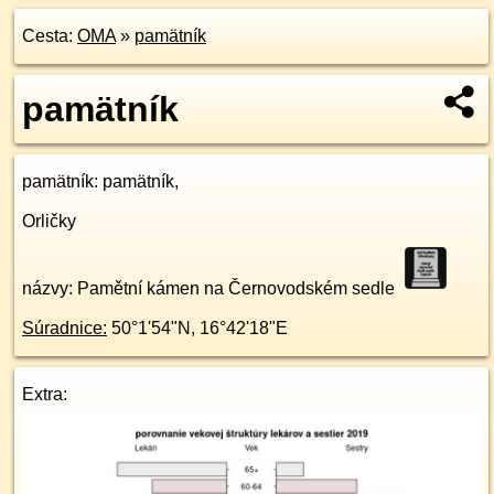
Cesta:
OMA
»
pamätník
pamätník
pamätník
: pamätník,
Orličky
názvy: Pamětní kámen na Černovodském sedle
Súradnice:
50°1'54"N
,
16°42'18"E
Extra: