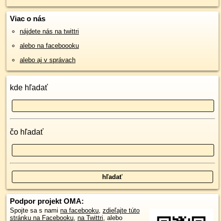
Viac o nás
nájdete nás na twittri
alebo na faceboooku
alebo aj v správach
kde hľadať
čo hľadať
Podpor projekt OMA:
Spojte sa s nami
na facebooku
,
zdieľajte túto
stránku na Facebooku
,
na Twittri
, alebo