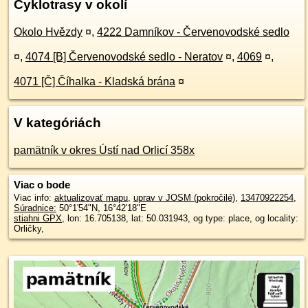
Cyklotrasy v okolí
Okolo Hvězdy
¤
,
4222 Damníkov - Červenovodské sedlo
¤
,
4074 [B] Červenovodské sedlo - Neratov
¤
,
4069
¤
,
4071 [Č] Číhalka - Kladská brána
¤
V kategóriách
pamätník v okres Ústí nad Orlicí 358x
Viac o bode
Viac info:
aktualizovať mapu
,
uprav v JOSM (pokročilé)
,
13470922254
,
Súradnice:
50°1'54"N
,
16°42'18"E
stiahni GPX
, lon: 16.705138, lat: 50.031943, og type: place, og locality:
Orličky,