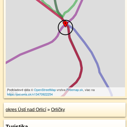
Podkladové dáta ©
OpenStreetMap
vrstva
Freemap.sk
, viac na
100 m
https://poi.oma.sk/n13470922254
okres Ústí nad Orlicí
»
Orličky
Turistika