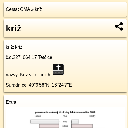
Cesta:
OMA
»
kríž
kríž
kríž
: kríž,
č.d.
227
,
664 17
Tetčice
názvy: Kříž v Tetčicích
Súradnice:
49°9'58"N
,
16°24'7"E
Extra: