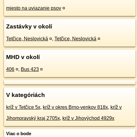
miesto na uviazanie psov
¤
Zastávky v okolí
Tetčice, Neslovická
¤
,
Tetčice, Neslovická
¤
MHD v okolí
406
¤
,
Bus 423
¤
V kategóriách
kríž v Tetčice 5x
,
kríž v okres Brno-venkov 818x
,
kríž v
Jihomoravský kraj 2705x
,
kríž v Jihovýchod 4929x
Viac o bode