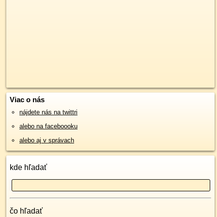
Viac o nás
nájdete nás na twittri
alebo na faceboooku
alebo aj v správach
kde hľadať
čo hľadať