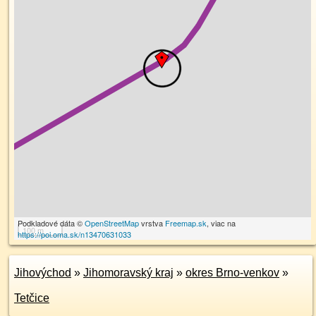
Podkladové dáta ©
OpenStreetMap
vrstva
Freemap.sk
, viac na
100 m
https://poi.oma.sk/n13470631033
Jihovýchod
»
Jihomoravský kraj
»
okres Brno-venkov
»
Tetčice