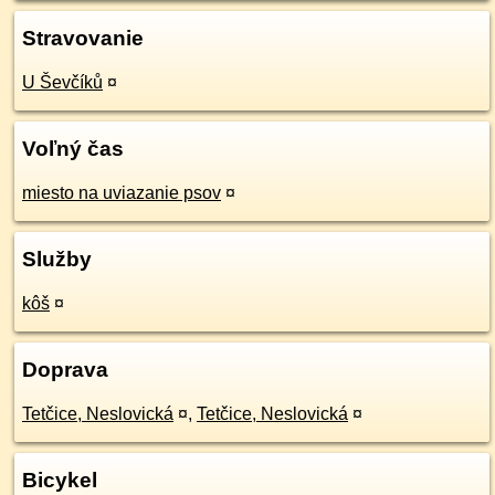
Stravovanie
U Ševčíků
¤
Voľný čas
miesto na uviazanie psov
¤
Služby
kôš
¤
Doprava
Tetčice, Neslovická
¤
,
Tetčice, Neslovická
¤
Bicykel