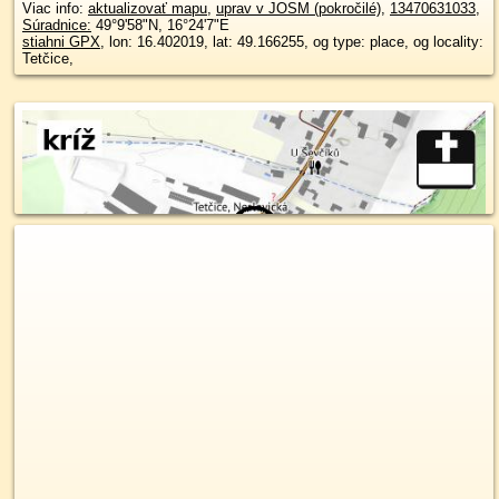
Viac info:
aktualizovať mapu
,
uprav v JOSM (pokročilé)
,
13470631033
,
Súradnice:
49°9'58"N
,
16°24'7"E
stiahni GPX
, lon: 16.402019, lat: 49.166255, og type: place, og locality:
Tetčice,