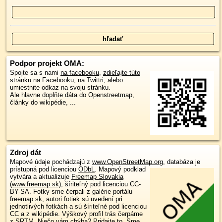
Podpor projekt OMA:
Spojte sa s nami
na facebooku
,
zdieľajte túto
stránku na Facebooku
,
na Twittri
, alebo
umiestnite odkaz na svoju stránku.
Ale hlavne doplňte dáta do Openstreetmap,
články do wikipédie, ...
Zdroj dát
Mapové údaje pochádzajú z
www.OpenStreetMap.org
, databáza je
prístupná pod licenciou
ODbL
.
Mapový podklad
vytvára a aktualizuje
Freemap Slovakia
(www.freemap.sk)
, šíriteľný pod licenciou CC-
BY-SA. Fotky sme čerpali z galérie portálu
freemap.sk, autori fotiek sú uvedení pri
jednotlivých fotkách a sú šíriteľné pod licenciou
CC a z wikipédie. Výškový profil trás čerpáme
z
SRTM
. Niečo vám chýba?
Pridajte to
. Sme