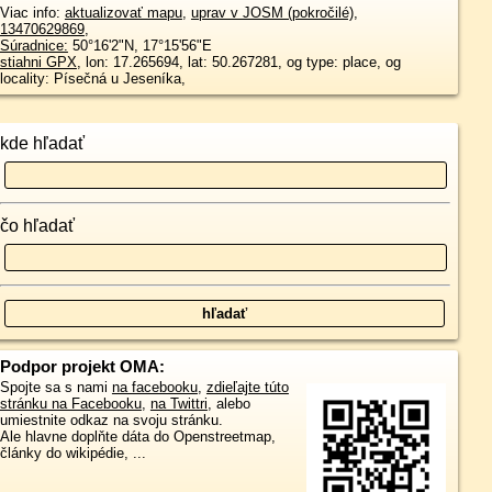
Viac info:
aktualizovať mapu
,
uprav v JOSM (pokročilé)
,
13470629869
,
Súradnice:
50°16'2"N
,
17°15'56"E
stiahni GPX
, lon: 17.265694, lat: 50.267281, og type: place, og
locality: Písečná u Jeseníka,
kde hľadať
čo hľadať
Podpor projekt OMA:
Spojte sa s nami
na facebooku
,
zdieľajte túto
stránku na Facebooku
,
na Twittri
, alebo
umiestnite odkaz na svoju stránku.
Ale hlavne doplňte dáta do Openstreetmap,
články do wikipédie, ...