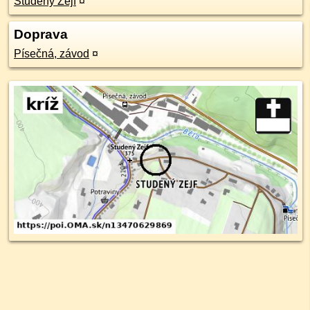
Studený Zejf
¤
Doprava
Písečná, závod
¤