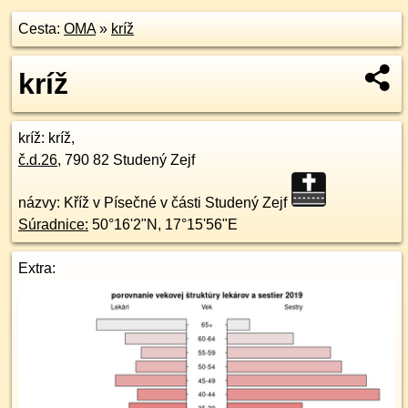
Cesta:
OMA
»
kríž
kríž
kríž
: kríž,
č.d.
26
,
790 82
Studený Zejf
názvy: Kříž v Písečné v části Studený Zejf
Súradnice:
50°16'2"N
,
17°15'56"E
Extra: