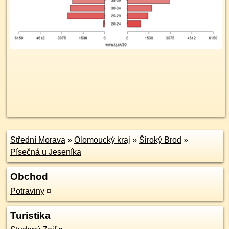
Střední Morava
»
Olomoucký kraj
»
Široký Brod
»
Písečná u Jeseníka
Obchod
Potraviny
¤
Turistika