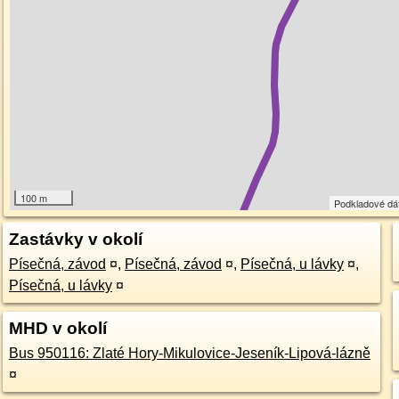
100 m
Podkladové dá
Zastávky v okolí
Písečná, závod
¤
,
Písečná, závod
¤
,
Písečná, u lávky
¤
,
Písečná, u lávky
¤
MHD v okolí
Bus 950116: Zlaté Hory-Mikulovice-Jeseník-Lipová-lázně
¤