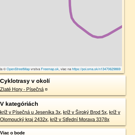
ta ©
OpenStreetMap
vrstva
Freemap.sk
, viac na
https://poi.oma.sk/n13470629869
Cyklotrasy v okolí
Zlaté Hory - Písečná
¤
V kategóriách
kríž v Písečná u Jeseníka 3x
,
kríž v Široký Brod 5x
,
kríž v
Olomoucký kraj 2432x
,
kríž v Střední Morava 3378x
Viac o bode