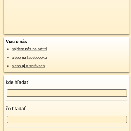
Viac o nás
nájdete nás na twittri
alebo na faceboooku
alebo aj v správach
kde hľadať
čo hľadať