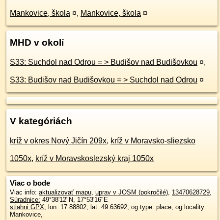
Mankovice, škola
¤
,
Mankovice, škola
¤
MHD v okolí
S33: Suchdol nad Odrou = > Budišov nad Budišovkou
¤
,
S33: Budišov nad Budišovkou = > Suchdol nad Odrou
¤
V kategóriách
kríž v okres Nový Jičín 209x
,
kríž v Moravsko-sliezsko
1050x
,
kríž v Moravskoslezský kraj 1050x
Viac o bode
Viac info:
aktualizovať mapu
,
uprav v JOSM (pokročilé)
,
13470628729
,
Súradnice:
49°38'12"N
,
17°53'16"E
stiahni GPX
, lon: 17.88802, lat: 49.63692, og type: place, og locality:
Mankovice,