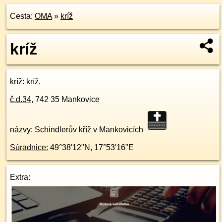
Cesta:
OMA
»
kríž
kríž
kríž
: kríž,
č.d.
34
,
742 35
Mankovice
názvy: Schindlerův kříž v Mankovicích
Súradnice:
49°38'12"N
,
17°53'16"E
Extra: