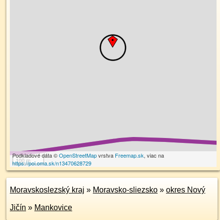
Podkladové dáta ©
OpenStreetMap
vrstva
Freemap.sk
, viac na
100 m
https://poi.oma.sk/n13470628729
Moravskoslezský kraj
»
Moravsko-sliezsko
»
okres Nový
Jičín
»
Mankovice