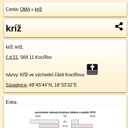
Cesta:
OMA
»
kríž
kríž
kríž
: kríž,
č.d.
51
,
569 11
Koclířov
názvy: Kříž ve východní části Koclířova
Súradnice:
49°45'44"N
,
16°33'32"E
Extra: