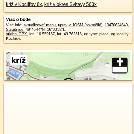
kríž v Koclířov 8x
,
kríž v okres Svitavy 563x
Viac o bode
Viac info:
aktualizovať mapu
,
uprav v JOSM (pokročilé)
,
13470624640
,
Súradnice:
49°45'44"N
,
16°33'32"E
stiahni GPX
, lon: 16.559137, lat: 49.762316, og type: place, og locality:
Koclířov,