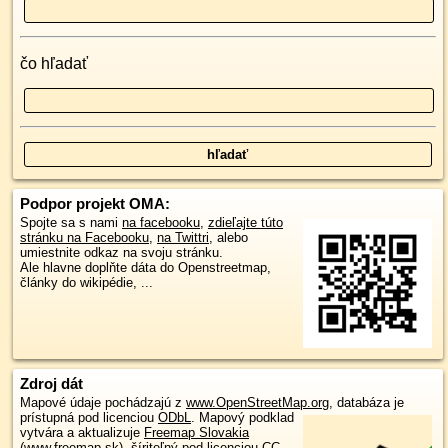
čo hľadať
Podpor projekt OMA:
Spojte sa s nami
na facebooku
,
zdieľajte túto
stránku na Facebooku
,
na Twittri
, alebo
umiestnite odkaz na svoju stránku.
Ale hlavne doplňte dáta do Openstreetmap,
články do wikipédie, ...
Zdroj dát
Mapové údaje pochádzajú z
www.OpenStreetMap.org
, databáza je
prístupná pod licenciou
ODbL
.
Mapový podklad
vytvára a aktualizuje
Freemap Slovakia
(www.freemap.sk)
, šíriteľný pod licenciou CC-