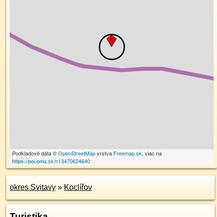
Podkladové dáta ©
OpenStreetMap
vrstva
Freemap.sk
, viac na
100 m
https://poi.oma.sk/n13470624640
okres Svitavy
»
Koclířov
Turistika