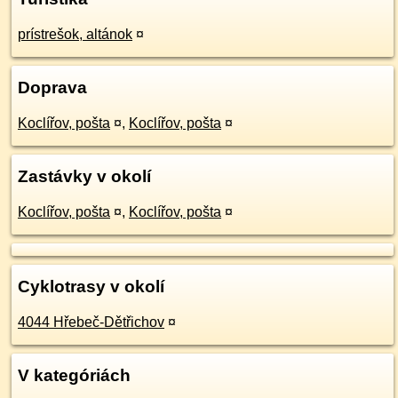
prístrešok, altánok
¤
Doprava
Koclířov, pošta
¤
,
Koclířov, pošta
¤
Zastávky v okolí
Koclířov, pošta
¤
,
Koclířov, pošta
¤
Cyklotrasy v okolí
4044 Hřebeč-Dětřichov
¤
V kategóriách