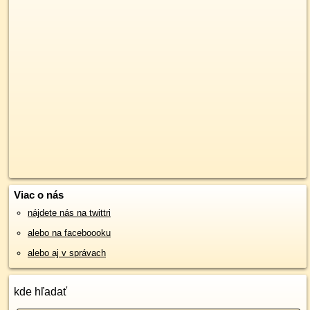
Viac o nás
nájdete nás na twittri
alebo na faceboooku
alebo aj v správach
kde hľadať