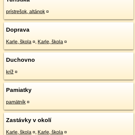
prístrešok, altánok
¤
Doprava
Karle, škola
¤
,
Karle, škola
¤
Duchovno
kríž
¤
Pamiatky
pamätník
¤
Zastávky v okolí
Karle, škola
¤
,
Karle, škola
¤