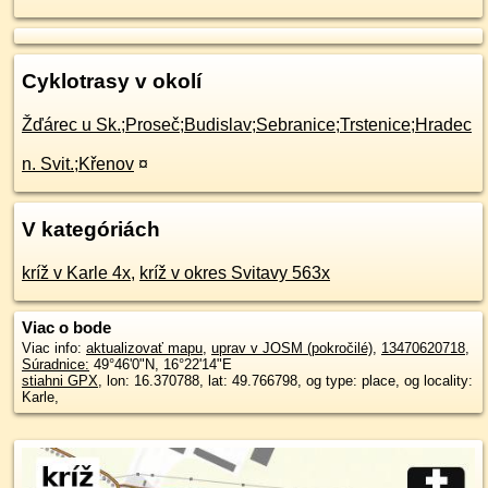
Cyklotrasy v okolí
Žďárec u Sk.;Proseč;Budislav;Sebranice;Trstenice;Hradec
n. Svit.;Křenov
¤
V kategóriách
kríž v Karle 4x
,
kríž v okres Svitavy 563x
Viac o bode
Viac info:
aktualizovať mapu
,
uprav v JOSM (pokročilé)
,
13470620718
,
Súradnice:
49°46'0"N
,
16°22'14"E
stiahni GPX
, lon: 16.370788, lat: 49.766798, og type: place, og locality:
Karle,