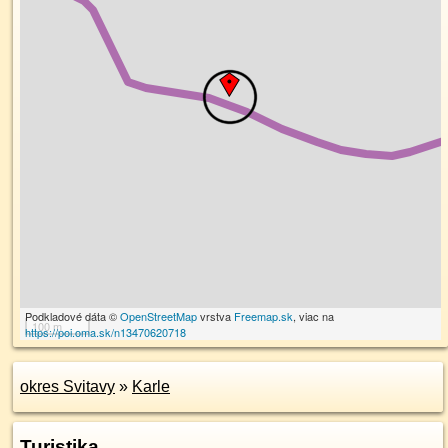
Podkladové dáta ©
OpenStreetMap
vrstva
Freemap.sk
, viac na
100 m
https://poi.oma.sk/n13470620718
okres Svitavy
»
Karle
Turistika