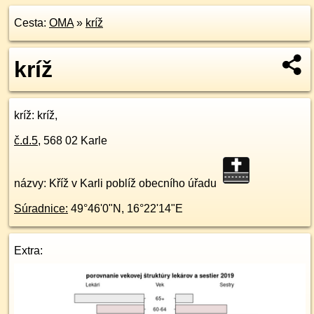
Cesta:
OMA
»
kríž
kríž
kríž
: kríž,
č.d.
5
,
568 02
Karle
názvy: Kříž v Karli poblíž obecního úřadu
Súradnice:
49°46'0"N
,
16°22'14"E
Extra: