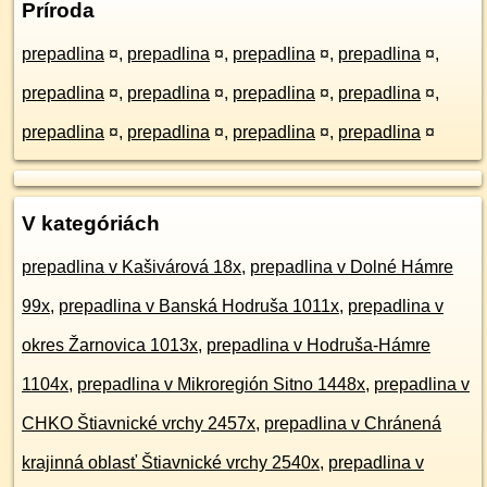
Príroda
prepadlina
¤
,
prepadlina
¤
,
prepadlina
¤
,
prepadlina
¤
,
prepadlina
¤
,
prepadlina
¤
,
prepadlina
¤
,
prepadlina
¤
,
prepadlina
¤
,
prepadlina
¤
,
prepadlina
¤
,
prepadlina
¤
V kategóriách
prepadlina v Kašivárová 18x
,
prepadlina v Dolné Hámre
99x
,
prepadlina v Banská Hodruša 1011x
,
prepadlina v
okres Žarnovica 1013x
,
prepadlina v Hodruša-Hámre
1104x
,
prepadlina v Mikroregión Sitno 1448x
,
prepadlina v
CHKO Štiavnické vrchy 2457x
,
prepadlina v Chránená
krajinná oblasť Štiavnické vrchy 2540x
,
prepadlina v