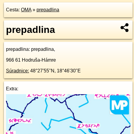
Cesta:
OMA
»
prepadlina
prepadlina
prepadlina
: prepadlina,
966 61
Hodruša-Hámre
Súradnice:
48°27'55"N
,
18°46'30"E
Extra: