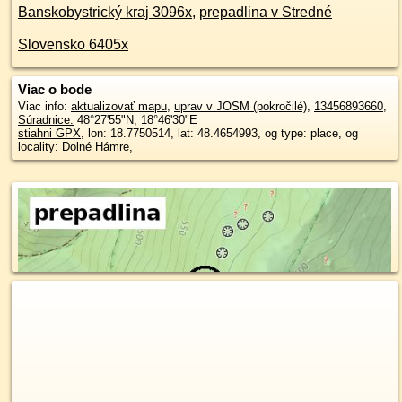
Banskobystrický kraj 3096x
,
prepadlina v Stredné
Slovensko 6405x
Viac o bode
Viac info:
aktualizovať mapu
,
uprav v JOSM (pokročilé)
,
13456893660
,
Súradnice:
48°27'55"N
,
18°46'30"E
stiahni GPX
, lon: 18.7750514, lat: 48.4654993, og type: place, og
locality: Dolné Hámre,