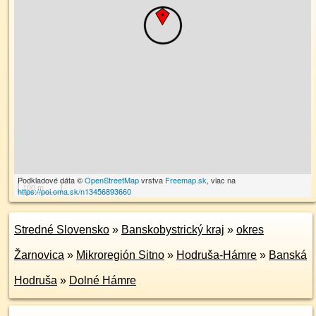
Podkladové dáta ©
OpenStreetMap
vrstva
Freemap.sk
, viac na
100 m
https://poi.oma.sk/n13456893660
Stredné Slovensko
»
Banskobystrický kraj
»
okres
Žarnovica
»
Mikroregión Sitno
»
Hodruša-Hámre
»
Banská
Hodruša
»
Dolné Hámre