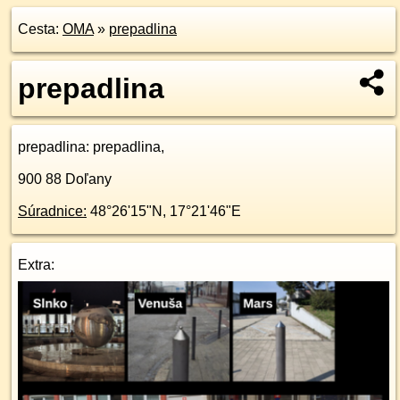
Cesta:
OMA
»
prepadlina
prepadlina
prepadlina
: prepadlina,
900 88
Doľany
Súradnice:
48°26'15"N
,
17°21'46"E
Extra: