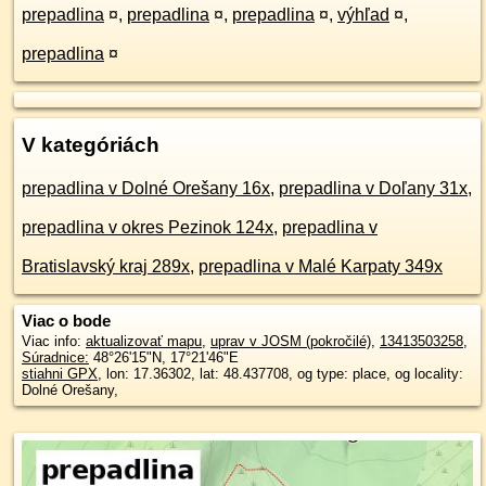
prepadlina
¤
,
prepadlina
¤
,
prepadlina
¤
,
výhľad
¤
,
prepadlina
¤
V kategóriách
prepadlina v Dolné Orešany 16x
,
prepadlina v Doľany 31x
,
prepadlina v okres Pezinok 124x
,
prepadlina v
Bratislavský kraj 289x
,
prepadlina v Malé Karpaty 349x
Viac o bode
Viac info:
aktualizovať mapu
,
uprav v JOSM (pokročilé)
,
13413503258
,
Súradnice:
48°26'15"N
,
17°21'46"E
stiahni GPX
, lon: 17.36302, lat: 48.437708, og type: place, og locality:
Dolné Orešany,