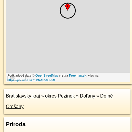
Podkladové dáta ©
OpenStreetMap
vrstva
Freemap.sk
, viac na
100 m
https://poi.oma.sk/n13413503258
Bratislavský kraj
»
okres Pezinok
»
Doľany
»
Dolné
Orešany
Príroda