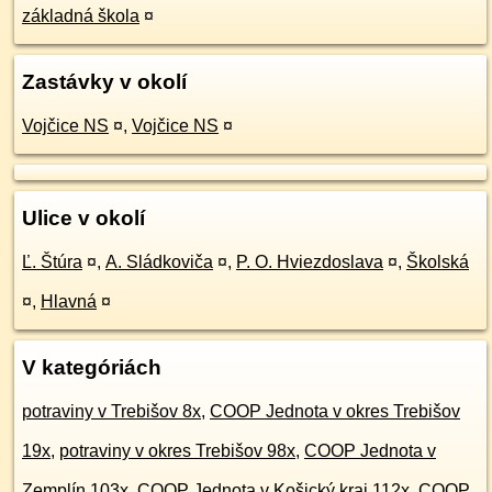
základná škola
¤
Zastávky v okolí
Vojčice NS
¤
,
Vojčice NS
¤
Ulice v okolí
Ľ. Štúra
¤
,
A. Sládkoviča
¤
,
P. O. Hviezdoslava
¤
,
Školská
¤
,
Hlavná
¤
V kategóriách
potraviny v Trebišov 8x
,
COOP Jednota v okres Trebišov
19x
,
potraviny v okres Trebišov 98x
,
COOP Jednota v
Zemplín 103x
,
COOP Jednota v Košický kraj 112x
,
COOP