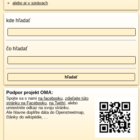
alebo aj v správach
kde hľadať
čo hľadať
Podpor projekt OMA:
Spojte sa s nami
na facebooku
,
zdieľajte túto
stránku na Facebooku
,
na Twittri
, alebo
umiestnite odkaz na svoju stránku.
Ale hlavne doplňte dáta do Openstreetmap,
články do wikipédie, ...