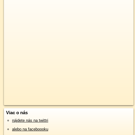
Viac o nás
nájdete nás na twittri
alebo na faceboooku