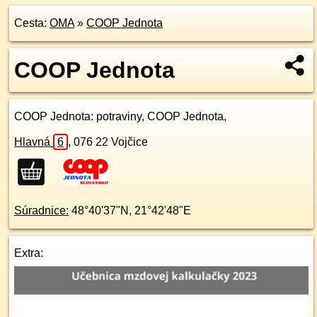
Cesta:
OMA
»
COOP Jednota
COOP Jednota
COOP Jednota
: potraviny, COOP Jednota,
Hlavná
6
,
076 22
Vojčice
Súradnice:
48°40'37"N
,
21°42'48"E
Extra: