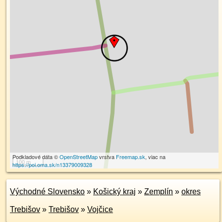
Podkladové dáta ©
OpenStreetMap
vrstva
Freemap.sk
, viac na
100 m
https://poi.oma.sk/n13379009328
Východné Slovensko
»
Košický kraj
»
Zemplín
»
okres
Trebišov
»
Trebišov
»
Vojčice