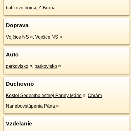
balíkovo box
¤
,
Z-Box
¤
Doprava
Vojčice NS
¤
,
Vojčice NS
¤
Auto
parkovisko
¤
,
parkovisko
¤
Duchovno
Kostol Sedembolestnej Panny Márie
¤
,
Chrám
Nanebovstúpenia Pána
¤
Vzdelanie