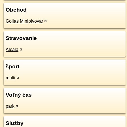
Obchod
Golias Minipivovar
¤
Stravovanie
Alcala
¤
šport
multi
¤
Voľný čas
park
¤
Služby