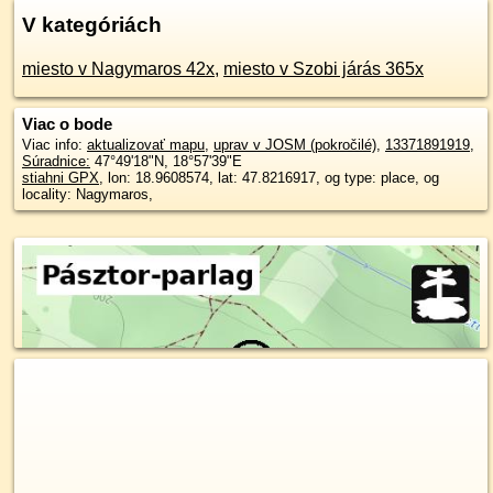
V kategóriách
miesto v Nagymaros 42x
,
miesto v Szobi járás 365x
Viac o bode
Viac info:
aktualizovať mapu
,
uprav v JOSM (pokročilé)
,
13371891919
,
Súradnice:
47°49'18"N
,
18°57'39"E
stiahni GPX
, lon: 18.9608574, lat: 47.8216917, og type: place, og
locality: Nagymaros,