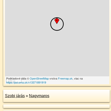
Podkladové dáta ©
OpenStreetMap
vrstva
Freemap.sk
, viac na
100 m
https://poi.oma.sk/n13371891919
Szobi járás
»
Nagymaros