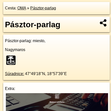
Cesta:
OMA
»
Pásztor-parlag
Pásztor-parlag
Pásztor-parlag
: miesto,
Nagymaros
Súradnice:
47°49'18"N
,
18°57'39"E
Extra: